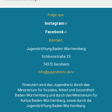
Folge uns:
Instagram
(Link
ist
Facebook
(Link
extern)
ist
Kontakt:
extern)
Jugendstiftung Baden-Württemberg
Schlossstraße 23
74372 Sersheim
info@jugendnetz.de
(Link
sendet
E-
Finanziert wird das Jugendnetz durch das
Mail)
Ministerium für Soziales, Arbeit und Gesundheit
Baden-Württemberg und durch das Ministerium für
Kultus Baden-Württemberg, sowie durch die
Jugendstiftung Baden Württemberg.