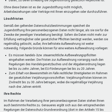
Daten, zu deren Erhebung die Jugendstiftung gesetzlich verpflichtet ist.
Ohne diese Daten ist es der Jugendstiftung nicht möglich,
Arbeitsbeziehungen oder Verträge mit Ihnen einzugehen oder durchzuführen.
Löschfristen
Gemäß den geltenden Datenschutzbestimmungen speichert die
Jugendstiftung Ihre personenbezogenen Daten nicht länger, als sie sie für die
Zwecke der jeweiligen Verarbeitung benötigt. Sofern die Daten nicht mehr zur
Erfüllung vertraglicher oder gesetzlicher Pflichten benötigt werden, werden sie
regelmäßig gelöscht, außer, ihre befristete Aufbewahrung ist weiter
notwendig. Folgende Gründe können für eine weitere Aufbewahrung vorliegen:
Es müssen
handels- bzw. steuerrechtliche Aufbewahrungspflichten
eingehalten werden: Die Fristen zur Aufbewahrung vorrangig nach den
Regelungen des Handelsgesetzbuches und der Abgabenordnung liegen
bei bis zu zehn Jahren, bei EU-Förderungen bei bis zu 20 Jahren.
Zum
Erhalt von Beweismitteln im Falle rechtlicher Streitigkeiten
im Rahmen
der gesetzlichen Verjährungsvorschriften: Verjährungsfristen können im
Zivilrecht bis zu 30 Jahre betragen, wobei die regelmäßige Verjährung
nach drei Jahren eintritt.
Ihre Rechte
Im Rahmen der Verarbeitung Ihrer personenbezogenen Daten stehen Ihnen
auch bestimmte Rechte zu. Genaueres ergibt sich aus den entsprechenden
Regelungen der Datenschutz-Grundverordnung (dort in den Artikeln 15 bis