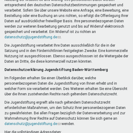
Mentoren & Projekte
entsprechend den deutschen Datenschutzbestimmungen gespeichert und
verarbeitet. Sofern Sie über unsere Website eine Anfrage, eine Bewerbung, eine
Bestellung oder eine Buchung an uns richten, so erfolgt die Offenlegung Ihrer
Daten auf ausdrücklicher freiwilliger Basis. Ihre personenbezogenen Daten
Schule & Beruf
werden zur weiteren Bearbeitung genutzt und bis auf Widerruf elektronisch
gespeichert und verarbeitet. Ein Widerruf ist zu richten an
datenschutz@jugendstiftung.de
(Link
.
sendet
Die Jugendstiftung verarbeitet Ihre Daten ausschließlich für die in der
Demokratie & Beteiligung
E-
Satzung und in den Förderrichtlinien festgelegten Zwecke. Eine kommerzielle
Mail)
Nutzung ist ausgeschlossen. Ebenso ausgeschlossen ist die Weitergabe der
Daten an Dritte, die diese kommerziell nutzen könnten.
Datenschutzerklärung Jugendstiftung Baden-Württemberg
Im Folgenden erhalten Sie einen Überblick darüber, welche
personenbezogenen Daten die Jugendstiftung von Ihnen erhebt und in
welcher Form sie verarbeitet werden. Des Weiteren erhalten Sie eine Übersicht
über die Ihnen zustehenden Rechte nach geltendem Datenschutzrecht.
Die Jugendstiftung ergreift alle nach geltendem Datenschutzrecht
erforderlichen Maßnahmen, um den Schutz Ihrer personenbezogenen Daten
zu gewährleisten. Bei allen Fragen bezüglich der Datenverarbeitung und zur
Wahrnehmung Ihrer Rechte auf Datenschutz können Sie sich gerne an
datenschutz@jugendstiftung.de
(Link
wenden.
sendet
Hier die vollständigen Adressdaten: