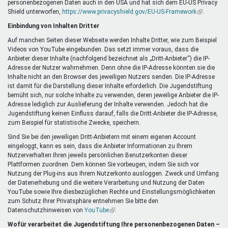
personenbezogenen Daten auch in den USA und hat sich dem EU-US Privacy
ist
Shield unterworfen,
https://www.privacyshield.gov/EU-US-Framework
extern)
(Link
.
ist
Einbindung von Inhalten Dritter
extern)
Auf manchen Seiten dieser Webseite werden Inhalte Dritter, wie zum Beispiel
Videos von YouTube eingebunden. Das setzt immer voraus, dass die
Anbieter dieser Inhalte (nachfolgend bezeichnet als „Dritt-Anbieter“) die IP-
Adresse der Nutzer wahrnehmen. Denn ohne die IP-Adresse könnten sie die
Inhalte nicht an den Browser des jeweiligen Nutzers senden. Die IP-Adresse
ist damit für die Darstellung dieser Inhalte erforderlich. Die Jugendstiftung
bemüht sich, nur solche Inhalte zu verwenden, deren jeweilige Anbieter die IP-
Adresse lediglich zur Auslieferung der Inhalte verwenden. Jedoch hat die
Jugendstiftung keinen Einfluss darauf, falls die Dritt-Anbieter die IP-Adresse,
zum Beispiel für statistische Zwecke, speichern.
Sind Sie bei den jeweiligen Dritt-Anbietern mit einem eigenen Account
eingeloggt, kann es sein, dass die Anbieter Informationen zu Ihrem
Nutzerverhalten Ihren jeweils persönlichen Benutzerkonten dieser
Plattformen zuordnen. Dem können Sie vorbeugen, indem Sie sich vor
Nutzung der Plug-ins aus Ihrem Nutzerkonto ausloggen. Zweck und Umfang
der Datenerhebung und die weitere Verarbeitung und Nutzung der Daten
YouTube sowie Ihre diesbezüglichen Rechte und Einstellungsmöglichkeiten
zum Schutz Ihrer Privatsphäre entnehmen Sie bitte den
Datenschutzhinweisen von
YouTube
(Link
.
ist
Wofür verarbeitet die Jugendstiftung Ihre personenbezogenen Daten –