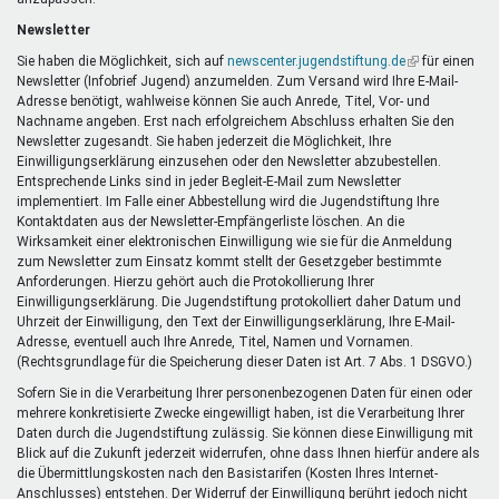
Newsletter
Sie haben die Möglichkeit, sich auf
newscenter.jugendstiftung.de
(Link
für einen
Newsletter (Infobrief Jugend) anzumelden. Zum Versand wird Ihre E-Mail-
ist
Adresse benötigt, wahlweise können Sie auch Anrede, Titel, Vor- und
extern)
Nachname angeben. Erst nach erfolgreichem Abschluss erhalten Sie den
Newsletter zugesandt. Sie haben jederzeit die Möglichkeit, Ihre
Einwilligungserklärung einzusehen oder den Newsletter abzubestellen.
Entsprechende Links sind in jeder Begleit-E-Mail zum Newsletter
implementiert. Im Falle einer Abbestellung wird die Jugendstiftung Ihre
Kontaktdaten aus der Newsletter-Empfängerliste löschen. An die
Wirksamkeit einer elektronischen Einwilligung wie sie für die Anmeldung
zum Newsletter zum Einsatz kommt stellt der Gesetzgeber bestimmte
Anforderungen. Hierzu gehört auch die Protokollierung Ihrer
Einwilligungserklärung. Die Jugendstiftung protokolliert daher Datum und
Uhrzeit der Einwilligung, den Text der Einwilligungserklärung, Ihre E-Mail-
Adresse, eventuell auch Ihre Anrede, Titel, Namen und Vornamen.
(Rechtsgrundlage für die Speicherung dieser Daten ist Art. 7 Abs. 1 DSGVO.)
Sofern Sie in die Verarbeitung Ihrer personenbezogenen Daten für einen oder
mehrere konkretisierte Zwecke eingewilligt haben, ist die Verarbeitung Ihrer
Daten durch die Jugendstiftung zulässig. Sie können diese Einwilligung mit
Blick auf die Zukunft jederzeit widerrufen, ohne dass Ihnen hierfür andere als
die Übermittlungskosten nach den Basistarifen (Kosten Ihres Internet-
Anschlusses) entstehen. Der Widerruf der Einwilligung berührt jedoch nicht