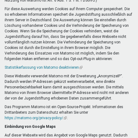
Nutzung von Matomo ist Art. 6 Abs. 1 S. 1 lit. f DSGVO.)
Für diese Auswertung werden Cookies auf Ihrem Computer gespeichert. Die
so erhobenen Informationen speichert die Jugendstiftung ausschließlich auf
ihrem Server in Deutschland. Die Auswertung können Sie einstellen durch
Löschung vorhandener Cookies und die Verhinderung der Speicherung von
Cookies. Wenn Sie die Speicherung der Cookies verhindern, weist die
Jugendstiftung darauf hin, dass Sie gegebenenfalls diese Webseite nicht
vollumfänglich nutzen können. Die Verhinderung der Speicherung von
Cookies ist durch die Einstellung in ihrem Browser möglich. Die
Verhinderung des Einsatzes von Matomo ist möglich, indem Sie den
folgenden Haken entfernen und so das Opt-out-Plug-in aktivieren:
Statistikerfassung von Matomo deaktivieren
(Link
ist
Diese Webseite verwendet Matomo mit der Erweiterung „AnonymizeIP“.
extern)
Dadurch werden IP-Adressen gekürzt weiterverarbeitet, eine direkte
Personenbeziehbarkeit kann damit ausgeschlossen werden. Die mittels
Matomo von Ihrem Browser übermittelte IP-Adresse wird nicht mit anderen
der von der Jugendstiftung erhobenen Daten zusammengeführt.
Das Programm Matomo ist ein Open-Source-Projekt. Informationen des
Drittanbieters zum Datenschutz erhalten Sie unter
https://matomo.org/privacy-policy/
(Link
.
ist
Einbindung von Google Maps
extern)
Auf dieser Webseite wird das Angebot von Google Maps genutzt. Dadurch