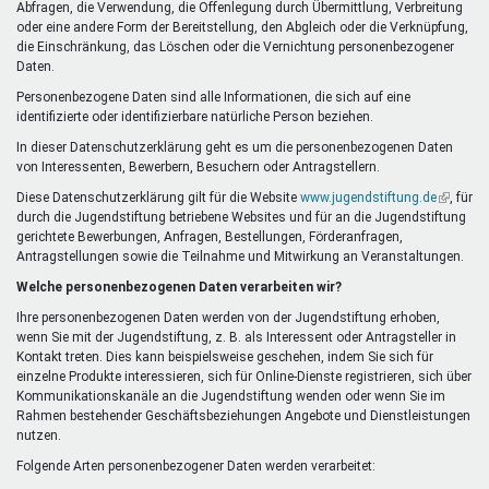
Abfragen, die Verwendung, die Offenlegung durch Übermittlung, Verbreitung
oder eine andere Form der Bereitstellung, den Abgleich oder die Verknüpfung,
die Einschränkung, das Löschen oder die Vernichtung personenbezogener
Daten.
Personenbezogene Daten sind alle Informationen, die sich auf eine
identifizierte oder identifizierbare natürliche Person beziehen.
In dieser Datenschutzerklärung geht es um die personenbezogenen Daten
von Interessenten, Bewerbern, Besuchern oder Antragstellern.
Diese Datenschutzerklärung gilt für die Website
www.jugendstiftung.de
(Link
, für
durch die Jugendstiftung betriebene Websites und für an die Jugendstiftung
ist
gerichtete Bewerbungen, Anfragen, Bestellungen, Förderanfragen,
extern)
Antragstellungen sowie die Teilnahme und Mitwirkung an Veranstaltungen.
Welche personenbezogenen Daten verarbeiten wir?
Ihre personenbezogenen Daten werden von der Jugendstiftung erhoben,
wenn Sie mit der Jugendstiftung, z. B. als Interessent oder Antragsteller in
Kontakt treten. Dies kann beispielsweise geschehen, indem Sie sich für
einzelne Produkte interessieren, sich für Online-Dienste registrieren, sich über
Kommunikationskanäle an die Jugendstiftung wenden oder wenn Sie im
Rahmen bestehender Geschäftsbeziehungen Angebote und Dienstleistungen
nutzen.
Folgende Arten personenbezogener Daten werden verarbeitet: