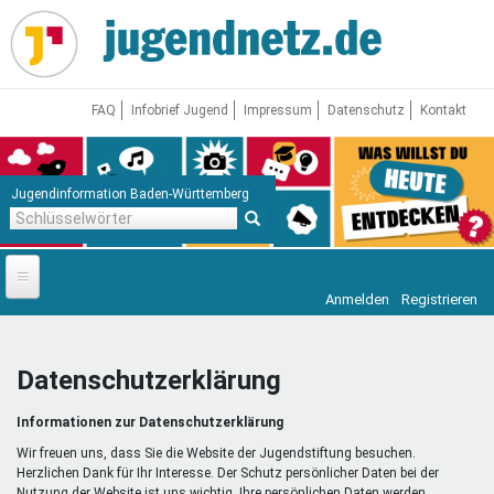
Direkt
zum
Inhalt
FAQ
Infobrief Jugend
Impressum
Datenschutz
Kontakt
Jugendinformation Baden-Württemberg
Schlüsselwörter
Anmelden
Registrieren
Startseite
News
Datenschutzerklärung
Jugendnetz
Informationen zur Datenschutzerklärung
Freizeit & Reisen
Vor Ort
Wir freuen uns, dass Sie die Website der Jugendstiftung besuchen.
Herzlichen Dank für Ihr Interesse. Der Schutz persönlicher Daten bei der
Nutzung der Website ist uns wichtig. Ihre persönlichen Daten werden