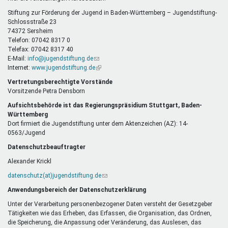
E-
Mail)
Stiftung zur Förderung der Jugend in Baden-Württemberg – Jugendstiftung-
Schlossstraße 23
74372 Sersheim
Telefon: 07042 8317 0
Telefax: 07042 8317 40
E-Mail:
info@jugendstiftung.de
(Link
Internet:
www.jugendstiftung.de
sendet
(Link
E-
ist
Vertretungsberechtigte Vorstände
Mail)
extern)
Vorsitzende Petra Densborn
Aufsichtsbehörde ist das Regierungspräsidium Stuttgart, Baden-
Württemberg
Dort firmiert die Jugendstiftung unter dem Aktenzeichen (AZ): 14-
0563/Jugend
Datenschutzbeauftragter
Alexander Krickl
datenschutz(at)jugendstiftung.de
(Link
sendet
Anwendungsbereich der Datenschutzerklärung
E-
Mail)
Unter der Verarbeitung personenbezogener Daten versteht der Gesetzgeber
Tätigkeiten wie das Erheben, das Erfassen, die Organisation, das Ordnen,
die Speicherung, die Anpassung oder Veränderung, das Auslesen, das