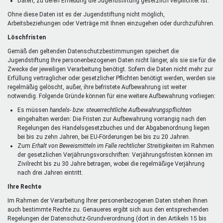
Daten, zu deren Erhebung die Jugendstiftung gesetzlich verpflichtet ist.
Ohne diese Daten ist es der Jugendstiftung nicht möglich,
Arbeitsbeziehungen oder Verträge mit Ihnen einzugehen oder durchzuführen.
Löschfristen
Gemäß den geltenden Datenschutzbestimmungen speichert die
Jugendstiftung Ihre personenbezogenen Daten nicht länger, als sie sie für die
Zwecke der jeweiligen Verarbeitung benötigt. Sofern die Daten nicht mehr zur
Erfüllung vertraglicher oder gesetzlicher Pflichten benötigt werden, werden sie
regelmäßig gelöscht, außer, ihre befristete Aufbewahrung ist weiter
notwendig. Folgende Gründe können für eine weitere Aufbewahrung vorliegen:
Es müssen
handels- bzw. steuerrechtliche Aufbewahrungspflichten
eingehalten werden: Die Fristen zur Aufbewahrung vorrangig nach den
Regelungen des Handelsgesetzbuches und der Abgabenordnung liegen
bei bis zu zehn Jahren, bei EU-Förderungen bei bis zu 20 Jahren.
Zum
Erhalt von Beweismitteln im Falle rechtlicher Streitigkeiten
im Rahmen
der gesetzlichen Verjährungsvorschriften: Verjährungsfristen können im
Zivilrecht bis zu 30 Jahre betragen, wobei die regelmäßige Verjährung
nach drei Jahren eintritt.
Ihre Rechte
Im Rahmen der Verarbeitung Ihrer personenbezogenen Daten stehen Ihnen
auch bestimmte Rechte zu. Genaueres ergibt sich aus den entsprechenden
Regelungen der Datenschutz-Grundverordnung (dort in den Artikeln 15 bis