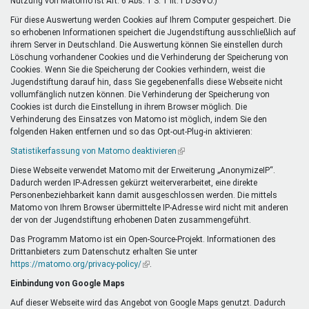
Nutzung von Matomo ist Art. 6 Abs. 1 S. 1 lit. f DSGVO.)
Für diese Auswertung werden Cookies auf Ihrem Computer gespeichert. Die
so erhobenen Informationen speichert die Jugendstiftung ausschließlich auf
ihrem Server in Deutschland. Die Auswertung können Sie einstellen durch
Löschung vorhandener Cookies und die Verhinderung der Speicherung von
Cookies. Wenn Sie die Speicherung der Cookies verhindern, weist die
Jugendstiftung darauf hin, dass Sie gegebenenfalls diese Webseite nicht
vollumfänglich nutzen können. Die Verhinderung der Speicherung von
Cookies ist durch die Einstellung in ihrem Browser möglich. Die
Verhinderung des Einsatzes von Matomo ist möglich, indem Sie den
folgenden Haken entfernen und so das Opt-out-Plug-in aktivieren:
Statistikerfassung von Matomo deaktivieren
(Link
ist
Diese Webseite verwendet Matomo mit der Erweiterung „AnonymizeIP“.
extern)
Dadurch werden IP-Adressen gekürzt weiterverarbeitet, eine direkte
Personenbeziehbarkeit kann damit ausgeschlossen werden. Die mittels
Matomo von Ihrem Browser übermittelte IP-Adresse wird nicht mit anderen
der von der Jugendstiftung erhobenen Daten zusammengeführt.
Das Programm Matomo ist ein Open-Source-Projekt. Informationen des
Drittanbieters zum Datenschutz erhalten Sie unter
https://matomo.org/privacy-policy/
(Link
.
ist
Einbindung von Google Maps
extern)
Auf dieser Webseite wird das Angebot von Google Maps genutzt. Dadurch