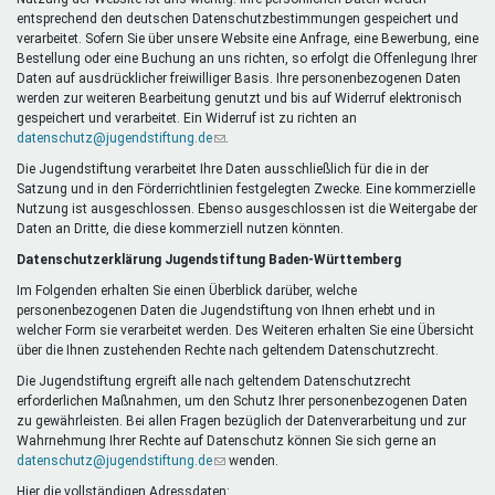
Mentoren & Projekte
entsprechend den deutschen Datenschutzbestimmungen gespeichert und
verarbeitet. Sofern Sie über unsere Website eine Anfrage, eine Bewerbung, eine
Bestellung oder eine Buchung an uns richten, so erfolgt die Offenlegung Ihrer
Daten auf ausdrücklicher freiwilliger Basis. Ihre personenbezogenen Daten
Schule & Beruf
werden zur weiteren Bearbeitung genutzt und bis auf Widerruf elektronisch
gespeichert und verarbeitet. Ein Widerruf ist zu richten an
datenschutz@jugendstiftung.de
(Link
.
sendet
Die Jugendstiftung verarbeitet Ihre Daten ausschließlich für die in der
Demokratie & Beteiligung
E-
Satzung und in den Förderrichtlinien festgelegten Zwecke. Eine kommerzielle
Mail)
Nutzung ist ausgeschlossen. Ebenso ausgeschlossen ist die Weitergabe der
Daten an Dritte, die diese kommerziell nutzen könnten.
Datenschutzerklärung Jugendstiftung Baden-Württemberg
Im Folgenden erhalten Sie einen Überblick darüber, welche
personenbezogenen Daten die Jugendstiftung von Ihnen erhebt und in
welcher Form sie verarbeitet werden. Des Weiteren erhalten Sie eine Übersicht
über die Ihnen zustehenden Rechte nach geltendem Datenschutzrecht.
Die Jugendstiftung ergreift alle nach geltendem Datenschutzrecht
erforderlichen Maßnahmen, um den Schutz Ihrer personenbezogenen Daten
zu gewährleisten. Bei allen Fragen bezüglich der Datenverarbeitung und zur
Wahrnehmung Ihrer Rechte auf Datenschutz können Sie sich gerne an
datenschutz@jugendstiftung.de
(Link
wenden.
sendet
Hier die vollständigen Adressdaten: