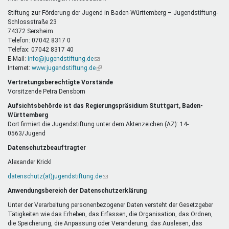
E-
Mail)
Stiftung zur Förderung der Jugend in Baden-Württemberg – Jugendstiftung-
Schlossstraße 23
74372 Sersheim
Telefon: 07042 8317 0
Telefax: 07042 8317 40
E-Mail:
info@jugendstiftung.de
(Link
Internet:
www.jugendstiftung.de
sendet
(Link
E-
ist
Vertretungsberechtigte Vorstände
Mail)
extern)
Vorsitzende Petra Densborn
Aufsichtsbehörde ist das Regierungspräsidium Stuttgart, Baden-
Württemberg
Dort firmiert die Jugendstiftung unter dem Aktenzeichen (AZ): 14-
0563/Jugend
Datenschutzbeauftragter
Alexander Krickl
datenschutz(at)jugendstiftung.de
(Link
sendet
Anwendungsbereich der Datenschutzerklärung
E-
Mail)
Unter der Verarbeitung personenbezogener Daten versteht der Gesetzgeber
Tätigkeiten wie das Erheben, das Erfassen, die Organisation, das Ordnen,
die Speicherung, die Anpassung oder Veränderung, das Auslesen, das