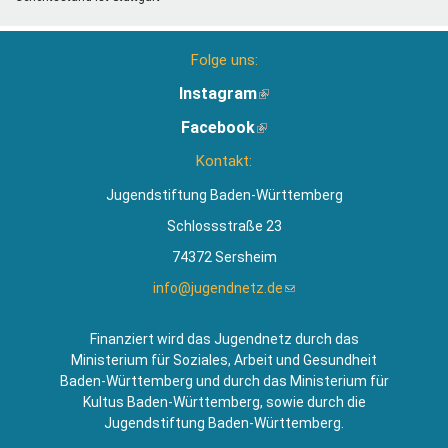
Folge uns:
Instagram
(Link
ist
Facebook
(Link
extern)
ist
Kontakt:
extern)
Jugendstiftung Baden-Württemberg
Schlossstraße 23
74372 Sersheim
info@jugendnetz.de
(Link
sendet
E-
Finanziert wird das Jugendnetz durch das
Mail)
Ministerium für Soziales, Arbeit und Gesundheit
Baden-Württemberg und durch das Ministerium für
Kultus Baden-Württemberg, sowie durch die
Jugendstiftung Baden-Württemberg.