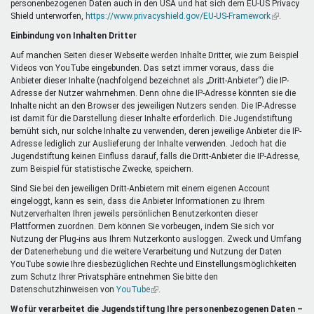
personenbezogenen Daten auch in den USA und hat sich dem EU-US Privacy
ist
Shield unterworfen,
https://www.privacyshield.gov/EU-US-Framework
extern)
(Link
.
ist
Einbindung von Inhalten Dritter
extern)
Auf manchen Seiten dieser Webseite werden Inhalte Dritter, wie zum Beispiel
Videos von YouTube eingebunden. Das setzt immer voraus, dass die
Anbieter dieser Inhalte (nachfolgend bezeichnet als „Dritt-Anbieter“) die IP-
Adresse der Nutzer wahrnehmen. Denn ohne die IP-Adresse könnten sie die
Inhalte nicht an den Browser des jeweiligen Nutzers senden. Die IP-Adresse
ist damit für die Darstellung dieser Inhalte erforderlich. Die Jugendstiftung
bemüht sich, nur solche Inhalte zu verwenden, deren jeweilige Anbieter die IP-
Adresse lediglich zur Auslieferung der Inhalte verwenden. Jedoch hat die
Jugendstiftung keinen Einfluss darauf, falls die Dritt-Anbieter die IP-Adresse,
zum Beispiel für statistische Zwecke, speichern.
Sind Sie bei den jeweiligen Dritt-Anbietern mit einem eigenen Account
eingeloggt, kann es sein, dass die Anbieter Informationen zu Ihrem
Nutzerverhalten Ihren jeweils persönlichen Benutzerkonten dieser
Plattformen zuordnen. Dem können Sie vorbeugen, indem Sie sich vor
Nutzung der Plug-ins aus Ihrem Nutzerkonto ausloggen. Zweck und Umfang
der Datenerhebung und die weitere Verarbeitung und Nutzung der Daten
YouTube sowie Ihre diesbezüglichen Rechte und Einstellungsmöglichkeiten
zum Schutz Ihrer Privatsphäre entnehmen Sie bitte den
Datenschutzhinweisen von
YouTube
(Link
.
ist
Wofür verarbeitet die Jugendstiftung Ihre personenbezogenen Daten –