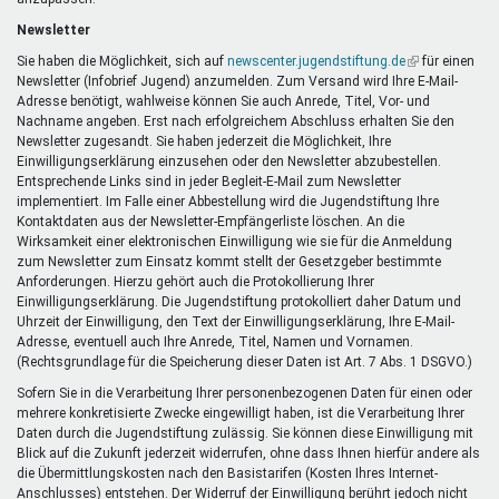
Newsletter
Sie haben die Möglichkeit, sich auf
newscenter.jugendstiftung.de
(Link
für einen
Newsletter (Infobrief Jugend) anzumelden. Zum Versand wird Ihre E-Mail-
ist
Adresse benötigt, wahlweise können Sie auch Anrede, Titel, Vor- und
extern)
Nachname angeben. Erst nach erfolgreichem Abschluss erhalten Sie den
Newsletter zugesandt. Sie haben jederzeit die Möglichkeit, Ihre
Einwilligungserklärung einzusehen oder den Newsletter abzubestellen.
Entsprechende Links sind in jeder Begleit-E-Mail zum Newsletter
implementiert. Im Falle einer Abbestellung wird die Jugendstiftung Ihre
Kontaktdaten aus der Newsletter-Empfängerliste löschen. An die
Wirksamkeit einer elektronischen Einwilligung wie sie für die Anmeldung
zum Newsletter zum Einsatz kommt stellt der Gesetzgeber bestimmte
Anforderungen. Hierzu gehört auch die Protokollierung Ihrer
Einwilligungserklärung. Die Jugendstiftung protokolliert daher Datum und
Uhrzeit der Einwilligung, den Text der Einwilligungserklärung, Ihre E-Mail-
Adresse, eventuell auch Ihre Anrede, Titel, Namen und Vornamen.
(Rechtsgrundlage für die Speicherung dieser Daten ist Art. 7 Abs. 1 DSGVO.)
Sofern Sie in die Verarbeitung Ihrer personenbezogenen Daten für einen oder
mehrere konkretisierte Zwecke eingewilligt haben, ist die Verarbeitung Ihrer
Daten durch die Jugendstiftung zulässig. Sie können diese Einwilligung mit
Blick auf die Zukunft jederzeit widerrufen, ohne dass Ihnen hierfür andere als
die Übermittlungskosten nach den Basistarifen (Kosten Ihres Internet-
Anschlusses) entstehen. Der Widerruf der Einwilligung berührt jedoch nicht