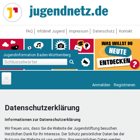
Direkt
zum
Inhalt
FAQ
Infobrief Jugend
Impressum
Datenschutz
Kontakt
Jugendinformation Baden-Württemberg
Schlüsselwörter
Anmelden
Registrieren
Startseite
News
Datenschutzerklärung
Jugendnetz
Informationen zur Datenschutzerklärung
Freizeit & Reisen
Vor Ort
Wir freuen uns, dass Sie die Website der Jugendstiftung besuchen.
Herzlichen Dank für Ihr Interesse. Der Schutz persönlicher Daten bei der
Nutzung der Website ist uns wichtig. Ihre persönlichen Daten werden