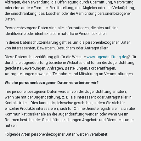
Abfragen, die Verwendung, die Offenlegung durch Übermittlung, Verbreitung
oder eine andere Form der Bereitstellung, den Abgleich oder die Verknüpfung,
die Einschränkung, das Löschen oder die Vernichtung personenbezogener
Daten.
Personenbezogene Daten sind alle Informationen, die sich auf eine
identifizierte oder identifizierbare natürliche Person beziehen.
In dieser Datenschutzerklärung geht es um die personenbezogenen Daten
von Interessenten, Bewerbern, Besuchern oder Antragstellern.
Diese Datenschutzerklärung gilt für die Website
www.jugendstiftung.de
(Link
, für
durch die Jugendstiftung betriebene Websites und für an die Jugendstiftung
ist
gerichtete Bewerbungen, Anfragen, Bestellungen, Förderanfragen,
extern)
Antragstellungen sowie die Teilnahme und Mitwirkung an Veranstaltungen.
Welche personenbezogenen Daten verarbeiten wir?
Ihre personenbezogenen Daten werden von der Jugendstiftung erhoben,
wenn Sie mit der Jugendstiftung, z. B. als Interessent oder Antragsteller in
Kontakt treten. Dies kann beispielsweise geschehen, indem Sie sich für
einzelne Produkte interessieren, sich für Online-Dienste registrieren, sich über
Kommunikationskanäle an die Jugendstiftung wenden oder wenn Sie im
Rahmen bestehender Geschäftsbeziehungen Angebote und Dienstleistungen
nutzen.
Folgende Arten personenbezogener Daten werden verarbeitet: