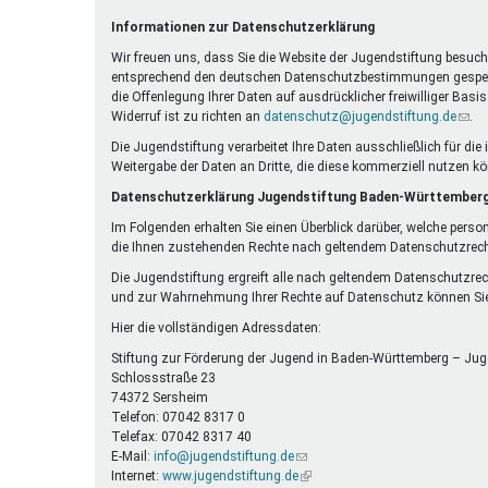
Ferienfreizeiten
Informationen zur Datenschutzerklärung
Sprung ins Ausland
Wir freuen uns, dass Sie die Website der Jugendstiftung besuche
entsprechend den deutschen Datenschutzbestimmungen gespeicher
die Offenlegung Ihrer Daten auf ausdrücklicher freiwilliger Bas
Widerruf ist zu richten an
datenschutz@jugendstiftung.de
(Link
.
send
Die Jugendstiftung verarbeitet Ihre Daten ausschließlich für d
E-
Weitergabe der Daten an Dritte, die diese kommerziell nutzen k
Mail)
Datenschutzerklärung Jugendstiftung Baden-Württember
Im Folgenden erhalten Sie einen Überblick darüber, welche perso
die Ihnen zustehenden Rechte nach geltendem Datenschutzrech
Die Jugendstiftung ergreift alle nach geltendem Datenschutzre
und zur Wahrnehmung Ihrer Rechte auf Datenschutz können Sie
Hier die vollständigen Adressdaten:
Stiftung zur Förderung der Jugend in Baden-Württemberg – Jug
Schlossstraße 23
74372 Sersheim
Telefon: 07042 8317 0
Telefax: 07042 8317 40
E-Mail:
info@jugendstiftung.de
(Link
Internet:
www.jugendstiftung.de
sendet
(Link