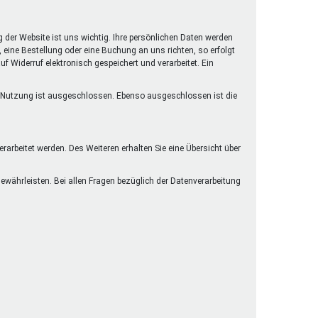
henrechte
ltcoach
g der Website ist uns wichtig. Ihre persönlichen Daten werden
darbeitsnetz
eine Bestellung oder eine Buchung an uns richten, so erfolgt
f Widerruf elektronisch gespeichert und verarbeitet. Ein
dgemeinderäte
ct! im Netz
lle Nutzung ist ausgeschlossen. Ebenso ausgeschlossen ist die
dagentur
arbeitet werden. Des Weiteren erhalten Sie eine Übersicht über
währleisten. Bei allen Fragen bezüglich der Datenverarbeitung