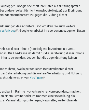
 ausloggen. Google speichert Ihre Daten als Nutzungsprofile
esondere (selbst für nicht eingeloggte Nutzer) zur Erbringung
 ein Widerspruchsrecht zu gegen die Bildung dieser
rklärungen des Anbieters. Dort erhalten Sie auch weitere
cies/privacy
(Link
. Google verarbeitet Ihre personenbezogenen Daten
ist
extern)
ieter dieser Inhalte (nachfolgend bezeichnet als „Dritt-
en. Die IP-Adresse ist damit für die Darstellung dieser Inhalte
er Inhalte verwenden. Jedoch hat die Jugendstiftung keinen
halten Ihren jeweils persönlichen Benutzerkonten dieser
 der Datenerhebung und die weitere Verarbeitung und Nutzung
tenschutzhinweisen von
YouTube
(Link
.
ist
extern)
g gegenüber im Rahmen vorvertraglicher Korrespondenz machen.
me an einem Seminar oder im Rahmen einer Bewerbung als
. a. Veranstaltungsunterlagen, Newsletter, weiterführende