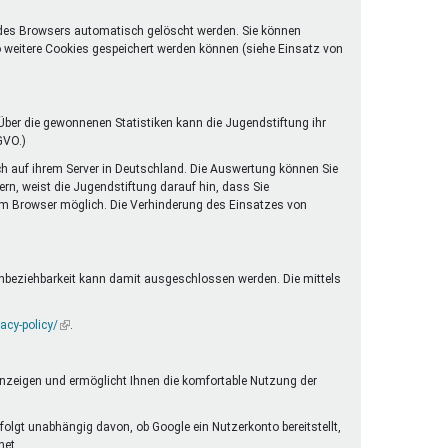
 des Browsers automatisch gelöscht werden. Sie können
o weitere Cookies gespeichert werden können (siehe Einsatz von
ber die gewonnenen Statistiken kann die Jugendstiftung ihr
GVO.)
ch auf ihrem Server in Deutschland. Die Auswertung können Sie
rn, weist die Jugendstiftung darauf hin, dass Sie
rem Browser möglich. Die Verhinderung des Einsatzes von
enbeziehbarkeit kann damit ausgeschlossen werden. Die mittels
acy-policy/
(Link
.
ist
extern)
anzeigen und ermöglicht Ihnen die komfortable Nutzung der
folgt unabhängig davon, ob Google ein Nutzerkonto bereitstellt,
net.