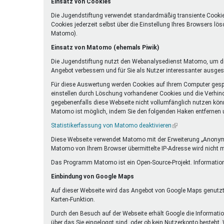
Einsatz von Cookies
Die Jugendstiftung verwendet standardmäßig transiente Cookie
Cookies jederzeit selbst über die Einstellung Ihres Browsers l
Matomo).
Einsatz von Matomo (ehemals Piwik)
Die Jugendstiftung nutzt den Webanalysedienst Matomo, um die
Angebot verbessern und für Sie als Nutzer interessanter ausgest
Für diese Auswertung werden Cookies auf Ihrem Computer gespei
einstellen durch Löschung vorhandener Cookies und die Verhind
gegebenenfalls diese Webseite nicht vollumfänglich nutzen kön
Matomo ist möglich, indem Sie den folgenden Haken entfernen un
Statistikerfassung von Matomo deaktivieren
(Link
ist
Diese Webseite verwendet Matomo mit der Erweiterung „Anonymiz
extern)
Matomo von Ihrem Browser übermittelte IP-Adresse wird nicht 
Das Programm Matomo ist ein Open-Source-Projekt. Information
Einbindung von Google Maps
Auf dieser Webseite wird das Angebot von Google Maps genutzt.
Karten-Funktion.
Durch den Besuch auf der Webseite erhält Google die Information
über das Sie eingeloggt sind, oder ob kein Nutzerkonto besteht.