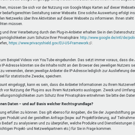
chen, müssen Sie sich vor der Nutzung von Google Maps Karten auf dieser Webseite
bedarfsgerechten Gestaltung seiner Webseite. Eine solche Auswertung erfolgt insb
 Netzwerks über Ihre Aktivitäten auf dieser Webseite zu informieren. Ihnen steht
ichten müssen.
d ihrer Verarbeitung durch den Plug-in-Anbieter erhalten Sie in den Datenschutze
gsmöglichkeiten zum Schutze Ihrer Privatsphäre:
http://www.google.de/intl/de/poli
orfen,
https://www.privacyshield.gov/EU-US-Framework
(Link
.
ist
extern)
 zum Beispiel Videos von YouTube eingebunden. Das setzt immer voraus, dass die Anb
IP-Adresse könnten sie die Inhalte nicht an den Browser des jeweiligen Nutzers send
 zu verwenden, deren jeweilige Anbieter die IP-Adresse lediglich zur Auslieferung d
piel für statistische Zwecke, speichern.
ccount eingeloggt, kann es sein, dass die Anbieter Informationen zu Ihrem Nutzerver
ch vor Nutzung der Plug-ins aus Ihrem Nutzerkonto ausloggen. Zweck und Umfang
tellungsmöglichkeiten zum Schutz Ihrer Privatsphäre entnehmen Sie bitte den Da
enen Daten – und auf Basis welcher Rechtsgrundlage?
llung erfüllen zu können. Das gilt ebenso für Angaben, die Sie der Jugendstiftun
gen Produkt und der gestellten Anfrage (bspw. auf Projektförderung, auf Teilnah
 Bedarf zu analysieren und zu überprüfen, welche Produkte und Dienstleistungen (u
chtigen Projekt- und Netzwerkpartnern etc.) für Sie in Frage kommen.