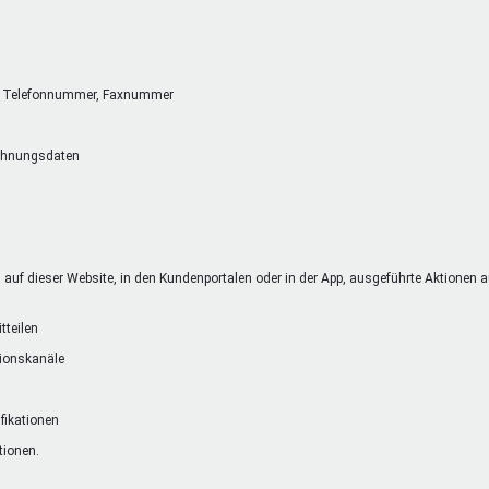
se, Telefonnummer, Faxnummer
chnungsdaten
uf dieser Website, in den Kundenportalen oder in der App, ausgeführte Aktionen auf
tteilen
tionskanäle
ifikationen
tionen.