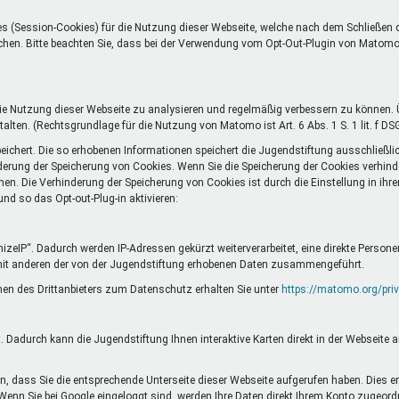
s (Session-Cookies) für die Nutzung dieser Webseite, welche nach dem Schließen
öschen. Bitte beachten Sie, dass bei der Verwendung vom Opt-Out-Plugin von Matom
 Nutzung dieser Webseite zu analysieren und regelmäßig verbessern zu können. Ü
alten. (Rechtsgrundlage für die Nutzung von Matomo ist Art. 6 Abs. 1 S. 1 lit. f DS
chert. Die so erhobenen Informationen speichert die Jugendstiftung ausschließli
erung der Speicherung von Cookies. Wenn Sie die Speicherung der Cookies verhinde
nen. Die Verhinderung der Speicherung von Cookies ist durch die Einstellung in ih
d so das Opt-out-Plug-in aktivieren:
eIP“. Dadurch werden IP-Adressen gekürzt weiterverarbeitet, eine direkte Person
mit anderen der von der Jugendstiftung erhobenen Daten zusammengeführt.
en des Drittanbieters zum Datenschutz erhalten Sie unter
https://matomo.org/priv
 Dadurch kann die Jugendstiftung Ihnen interaktive Karten direkt in der Webseite 
, dass Sie die entsprechende Unterseite dieser Webseite aufgerufen haben. Dies er
 Wenn Sie bei Google eingeloggt sind, werden Ihre Daten direkt Ihrem Konto zugeord