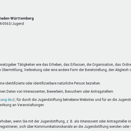
, Baden-Württemberg
 14-0563/Jugend
esetzgeber Tätigkeiten wie das Erheben, das Erfassen, die Organisation, das Ordn
Übermittlung, Verbreitung oder eine andere Form der Bereitstellung, den Abgleich
 identifizierte oder identifizierbare natürliche Person beziehen.
en Daten von Interessenten, Bewerbern, Besuchern oder Antragstellern.
tung.de
(Link
, für durch die Jugendstiftung betriebene Websites und für an die Jugend
wirkung an Veranstaltungen.
ist
extern)
oben, wenn Sie mit der Jugendstiftung, z. B. als Interessent oder Antragsteller in
nste registrieren, sich über Kommunikationskanäle an die Jugendstiftung wenden o