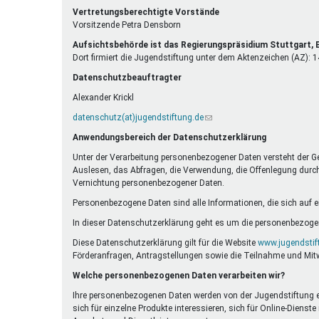
E-
ist
Vertretungsberechtigte Vorstände
Mail)
extern)
Vorsitzende Petra Densborn
Aufsichtsbehörde ist das Regierungspräsidium Stuttgart
Dort firmiert die Jugendstiftung unter dem Aktenzeichen (AZ):
Datenschutzbeauftragter
Alexander Krickl
datenschutz(at)jugendstiftung.de
(Link
sendet
Anwendungsbereich der Datenschutzerklärung
E-
Mail)
Unter der Verarbeitung personenbezogener Daten versteht der G
Auslesen, das Abfragen, die Verwendung, die Offenlegung durch 
Vernichtung personenbezogener Daten.
Personenbezogene Daten sind alle Informationen, die sich auf eine
In dieser Datenschutzerklärung geht es um die personenbezogen
Diese Datenschutzerklärung gilt für die Website
www.jugendstif
Förderanfragen, Antragstellungen sowie die Teilnahme und Mit
Welche personenbezogenen Daten verarbeiten wir?
Ihre personenbezogenen Daten werden von der Jugendstiftung erh
sich für einzelne Produkte interessieren, sich für Online-Die