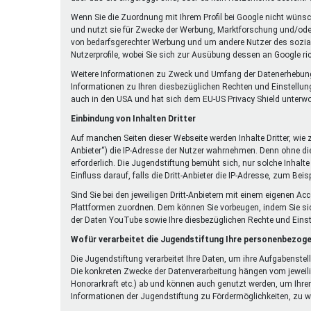
Wenn Sie die Zuordnung mit Ihrem Profil bei Google nicht wüns
und nutzt sie für Zwecke der Werbung, Marktforschung und/oder 
von bedarfsgerechter Werbung und um andere Nutzer des sozialen
Nutzerprofile, wobei Sie sich zur Ausübung dessen an Google r
Weitere Informationen zu Zweck und Umfang der Datenerhebung un
Informationen zu Ihren diesbezüglichen Rechten und Einstellun
auch in den USA und hat sich dem EU-US Privacy Shield unterw
Einbindung von Inhalten Dritter
Auf manchen Seiten dieser Webseite werden Inhalte Dritter, wie
Anbieter“) die IP-Adresse der Nutzer wahrnehmen. Denn ohne die 
erforderlich. Die Jugendstiftung bemüht sich, nur solche Inhalte
Einfluss darauf, falls die Dritt-Anbieter die IP-Adresse, zum Beis
Sind Sie bei den jeweiligen Dritt-Anbietern mit einem eigenen A
Plattformen zuordnen. Dem können Sie vorbeugen, indem Sie si
der Daten YouTube sowie Ihre diesbezüglichen Rechte und Eins
Wofür verarbeitet die Jugendstiftung Ihre personenbezog
Die Jugendstiftung verarbeitet Ihre Daten, um ihre Aufgabenste
Die konkreten Zwecke der Datenverarbeitung hängen vom jeweili
Honorarkraft etc.) ab und können auch genutzt werden, um Ihren
Informationen der Jugendstiftung zu Fördermöglichkeiten, zu wi