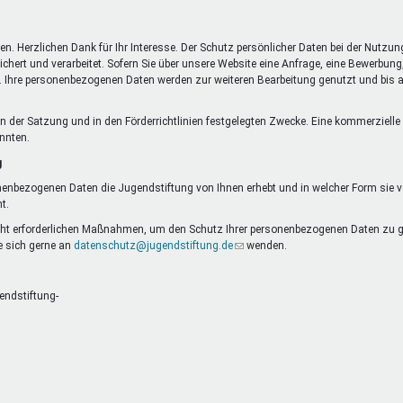
DeinDing BW
Jugendbegleiter
Mensc
Vielfaltcoach
SMpfau (SMV)
Vielfa
n. Herzlichen Dank für Ihr Interesse. Der Schutz persönlicher Daten bei der Nutzun
Umweltmentoren
SMV im Kultusportal
Jugen
t und verarbeitet. Sofern Sie über unsere Website eine Anfrage, eine Bewerbung, 
is. Ihre personenbezogenen Daten werden zur weiteren Bearbeitung genutzt und bis au
Mitmachen Ehrensache
Qualipass
Jugen
Projektfinanzierung
Junge Seiten
REspe
et
ie in der Satzung und in den Förderrichtlinien festgelegten Zwecke. Eine kommerzie
Jugendstiftung BW
Traumberufe
Jugen
önnten.
Schülermentoren-Programme
g
nenbezogenen Daten die Jugendstiftung von Ihnen erhebt und in welcher Form sie ver
t.
cht erforderlichen Maßnahmen, um den Schutz Ihrer personenbezogenen Daten zu ge
 sich gerne an
datenschutz@jugendstiftung.de
(Link
wenden.
sendet
E-
Mail)
endstiftung-