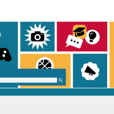
Mentoren & Projekte
Schule & Beruf
Demok
Projekte
Schulen in BW
Demok