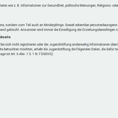
aten wie z. B. Informationen zur Gesundheit, politische Meinungen, Religions- od
ene, sondern zum Teil auch an Minderjährige. Soweit erkennbar personenbezogene 
end gelöscht. Ansonsten wird immer die Einwilligung der Erziehungsberechtigen nac
ebseite
Sie sich nicht registrieren oder der Jugendstiftung anderweitig Informationen übe
ite betrachten möchten, erhebt die Jugendstiftung die folgenden Daten, die dafür 
e ist Art. 6 Abs. 1 S. 1 lit. f DSGVO):