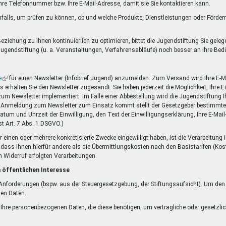
Ihre Telefonnummer bzw. Ihre E-Mail-Adresse, damit sie Sie kontaktieren kann.
falls, um prüfen zu können, ob und welche Produkte, Dienstleistungen oder Förde
ziehung zu Ihnen kontinuierlich zu optimieren, bittet die Jugendstiftung Sie gele
ugendstiftung (u. a. Veranstaltungen, Verfahrensabläufe) noch besser an Ihre Be
e
(Link
für einen Newsletter (Infobrief Jugend) anzumelden. Zum Versand wird Ihre E-Ma
rhalten Sie den Newsletter zugesandt. Sie haben jederzeit die Möglichkeit, Ihre 
ist
 zum Newsletter implementiert. Im Falle einer Abbestellung wird die Jugendstiftung
extern)
die Anmeldung zum Newsletter zum Einsatz kommt stellt der Gesetzgeber bestimmte 
Datum und Uhrzeit der Einwilligung, den Text der Einwilligungserklärung, Ihre E-Mai
t Art. 7 Abs. 1 DSGVO.)
r einen oder mehrere konkretisierte Zwecke eingewilligt haben, ist die Verarbeitung
ne dass Ihnen hierfür andere als die Übermittlungskosten nach den Basistarifen (Kos
m Widerruf erfolgten Verarbeitungen.
 öffentlichen Interesse
n Anforderungen (bspw. aus der Steuergesetzgebung, der Stiftungsaufsicht). Um de
nen Daten.
f Ihre personenbezogenen Daten, die diese benötigen, um vertragliche oder gesetzlic