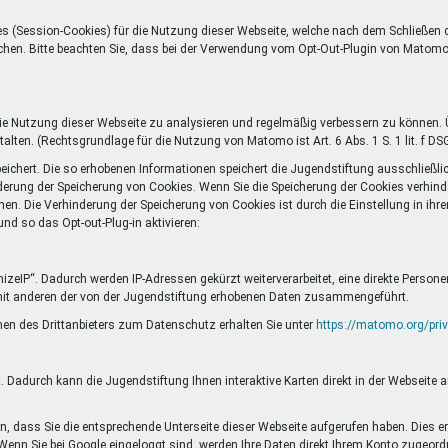
s (Session-Cookies) für die Nutzung dieser Webseite, welche nach dem Schließen
öschen. Bitte beachten Sie, dass bei der Verwendung vom Opt-Out-Plugin von Matom
 Nutzung dieser Webseite zu analysieren und regelmäßig verbessern zu können. Ü
alten. (Rechtsgrundlage für die Nutzung von Matomo ist Art. 6 Abs. 1 S. 1 lit. f DS
chert. Die so erhobenen Informationen speichert die Jugendstiftung ausschließli
erung der Speicherung von Cookies. Wenn Sie die Speicherung der Cookies verhinde
nen. Die Verhinderung der Speicherung von Cookies ist durch die Einstellung in ih
d so das Opt-out-Plug-in aktivieren:
eIP“. Dadurch werden IP-Adressen gekürzt weiterverarbeitet, eine direkte Person
mit anderen der von der Jugendstiftung erhobenen Daten zusammengeführt.
en des Drittanbieters zum Datenschutz erhalten Sie unter
https://matomo.org/priv
 Dadurch kann die Jugendstiftung Ihnen interaktive Karten direkt in der Webseite 
, dass Sie die entsprechende Unterseite dieser Webseite aufgerufen haben. Dies er
 Wenn Sie bei Google eingeloggt sind, werden Ihre Daten direkt Ihrem Konto zugeord