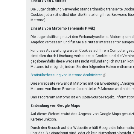
Einsatz von Cookies
Die Jugendstiftung verwendet standardmäßig transiente Cookie
Cookies jederzeit selbst über die Einstellung Ihres Browsers l
Matomo).
Einsatz von Matomo (ehemals Piwik)
Die Jugendstiftung nutzt den Webanalysedienst Matomo, um die
Angebot verbessern und für Sie als Nutzer interessanter ausgest
Für diese Auswertung werden Cookies auf Ihrem Computer gespei
einstellen durch Löschung vorhandener Cookies und die Verhind
gegebenenfalls diese Webseite nicht vollumfänglich nutzen kön
Matomo ist möglich, indem Sie den folgenden Haken entfernen un
Statistikerfassung von Matomo deaktivieren
(Link
ist
Diese Webseite verwendet Matomo mit der Erweiterung „Anonymiz
extern)
Matomo von Ihrem Browser übermittelte IP-Adresse wird nicht 
Das Programm Matomo ist ein Open-Source-Projekt. Information
Einbindung von Google Maps
Auf dieser Webseite wird das Angebot von Google Maps genutzt.
Karten-Funktion.
Durch den Besuch auf der Webseite erhält Google die Information
über das Sie eingeloggt sind, oder ob kein Nutzerkonto besteht.