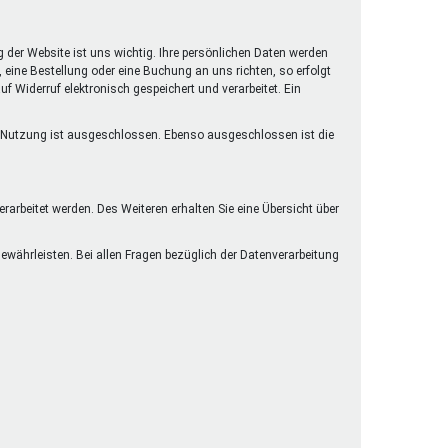
henrechte
ltcoach
g der Website ist uns wichtig. Ihre persönlichen Daten werden
darbeitsnetz
eine Bestellung oder eine Buchung an uns richten, so erfolgt
f Widerruf elektronisch gespeichert und verarbeitet. Ein
dgemeinderäte
ct! im Netz
lle Nutzung ist ausgeschlossen. Ebenso ausgeschlossen ist die
dagentur
arbeitet werden. Des Weiteren erhalten Sie eine Übersicht über
währleisten. Bei allen Fragen bezüglich der Datenverarbeitung