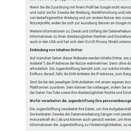
Wenn Sie die Zuordnung mit Ihrem Profil bei Google nicht wüns
und nutzt sie für Zwecke der Werbung, Marktforschung und/oder 
von bedarfsgerechter Werbung und um andere Nutzer des sozialen
Nutzerprofile, wobei Sie sich zur Ausübung dessen an Google r
Weitere Informationen zu Zweck und Umfang der Datenerhebung un
Informationen zu Ihren diesbezüglichen Rechten und Einstellun
auch in den USA und hat sich dem EU-US Privacy Shield unterw
Einbindung von Inhalten Dritter
Auf manchen Seiten dieser Webseite werden Inhalte Dritter, wie
Anbieter“) die IP-Adresse der Nutzer wahrnehmen. Denn ohne die 
erforderlich. Die Jugendstiftung bemüht sich, nur solche Inhalte
Einfluss darauf, falls die Dritt-Anbieter die IP-Adresse, zum Beis
Sind Sie bei den jeweiligen Dritt-Anbietern mit einem eigenen A
Plattformen zuordnen. Dem können Sie vorbeugen, indem Sie si
der Daten YouTube sowie Ihre diesbezüglichen Rechte und Eins
Wofür verarbeitet die Jugendstiftung Ihre personenbezog
Die Jugendstiftung verarbeitet Ihre Daten, um ihre Aufgabenste
Die konkreten Zwecke der Datenverarbeitung hängen vom jeweili
Honorarkraft etc.) ab und können auch genutzt werden, um Ihren
Informationen der Jugendstiftung zu Fördermöglichkeiten, zu wi