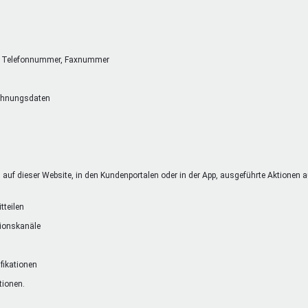
se, Telefonnummer, Faxnummer
chnungsdaten
uf dieser Website, in den Kundenportalen oder in der App, ausgeführte Aktionen auf
tteilen
tionskanäle
ifikationen
tionen.