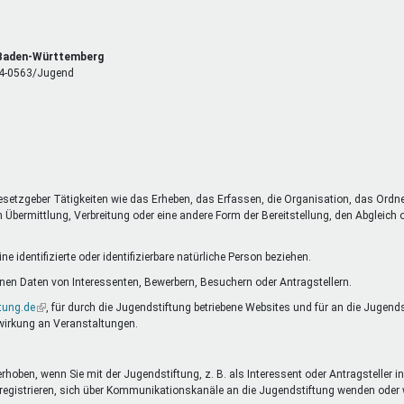
, Baden-Württemberg
 14-0563/Jugend
esetzgeber Tätigkeiten wie das Erheben, das Erfassen, die Organisation, das Ordn
Übermittlung, Verbreitung oder eine andere Form der Bereitstellung, den Abgleich
 identifizierte oder identifizierbare natürliche Person beziehen.
en Daten von Interessenten, Bewerbern, Besuchern oder Antragstellern.
tung.de
(Link
, für durch die Jugendstiftung betriebene Websites und für an die Jugend
wirkung an Veranstaltungen.
ist
extern)
oben, wenn Sie mit der Jugendstiftung, z. B. als Interessent oder Antragsteller in
nste registrieren, sich über Kommunikationskanäle an die Jugendstiftung wenden o