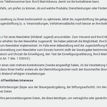
Ihre Telefonnummer bzw. Ihre E-Mail-Adresse, damit sie Sie kontaktieren kann.
falls, um prüfen zu können, ob und welche Produkte, Dienstleistungen oder Förde
ziehung zu Ihnen kontinuierlich zu optimieren, bittet die Jugendstiftung Sie gele
ugendstiftung (u. a. Veranstaltungen, Verfahrensabläufe) noch besser an Ihre Be
e
(Link
für einen Newsletter (Infobrief Jugend) anzumelden. Zum Versand wird Ihre E-Ma
rhalten Sie den Newsletter zugesandt. Sie haben jederzeit die Möglichkeit, Ihre 
ist
 zum Newsletter implementiert. Im Falle einer Abbestellung wird die Jugendstiftung
extern)
die Anmeldung zum Newsletter zum Einsatz kommt stellt der Gesetzgeber bestimmte 
Datum und Uhrzeit der Einwilligung, den Text der Einwilligungserklärung, Ihre E-Mai
t Art. 7 Abs. 1 DSGVO.)
r einen oder mehrere konkretisierte Zwecke eingewilligt haben, ist die Verarbeitung
ne dass Ihnen hierfür andere als die Übermittlungskosten nach den Basistarifen (Kos
m Widerruf erfolgten Verarbeitungen.
 öffentlichen Interesse
n Anforderungen (bspw. aus der Steuergesetzgebung, der Stiftungsaufsicht). Um de
nen Daten.
f Ihre personenbezogenen Daten, die diese benötigen, um vertragliche oder gesetzlic