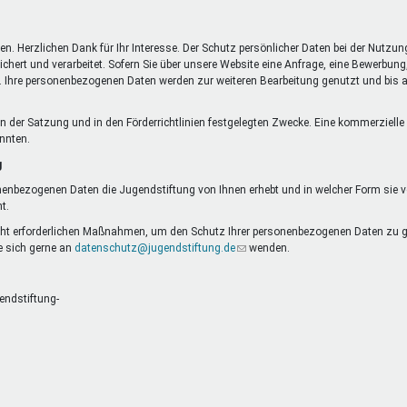
DeinDing BW
Jugendbegleiter
Mensc
Vielfaltcoach
SMpfau (SMV)
Vielfa
n. Herzlichen Dank für Ihr Interesse. Der Schutz persönlicher Daten bei der Nutzun
Umweltmentoren
SMV im Kultusportal
Jugen
t und verarbeitet. Sofern Sie über unsere Website eine Anfrage, eine Bewerbung, 
is. Ihre personenbezogenen Daten werden zur weiteren Bearbeitung genutzt und bis au
Mitmachen Ehrensache
Qualipass
Jugen
Projektfinanzierung
Junge Seiten
REspe
et
ie in der Satzung und in den Förderrichtlinien festgelegten Zwecke. Eine kommerzie
Jugendstiftung BW
Traumberufe
Jugen
önnten.
Schülermentoren-Programme
g
nenbezogenen Daten die Jugendstiftung von Ihnen erhebt und in welcher Form sie ver
t.
cht erforderlichen Maßnahmen, um den Schutz Ihrer personenbezogenen Daten zu ge
 sich gerne an
datenschutz@jugendstiftung.de
(Link
wenden.
sendet
E-
Mail)
endstiftung-