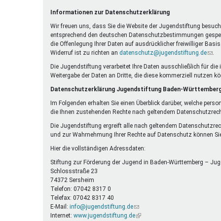
Ferienfreizeiten
Informationen zur Datenschutzerklärung
Sprung ins Ausland
Wir freuen uns, dass Sie die Website der Jugendstiftung besuche
entsprechend den deutschen Datenschutzbestimmungen gespeicher
die Offenlegung Ihrer Daten auf ausdrücklicher freiwilliger Bas
Widerruf ist zu richten an
datenschutz@jugendstiftung.de
(Link
.
send
Die Jugendstiftung verarbeitet Ihre Daten ausschließlich für d
E-
Weitergabe der Daten an Dritte, die diese kommerziell nutzen k
Mail)
Datenschutzerklärung Jugendstiftung Baden-Württember
Im Folgenden erhalten Sie einen Überblick darüber, welche perso
die Ihnen zustehenden Rechte nach geltendem Datenschutzrech
Die Jugendstiftung ergreift alle nach geltendem Datenschutzre
und zur Wahrnehmung Ihrer Rechte auf Datenschutz können Sie
Hier die vollständigen Adressdaten:
Stiftung zur Förderung der Jugend in Baden-Württemberg – Jug
Schlossstraße 23
74372 Sersheim
Telefon: 07042 8317 0
Telefax: 07042 8317 40
E-Mail:
info@jugendstiftung.de
(Link
Internet:
www.jugendstiftung.de
sendet
(Link