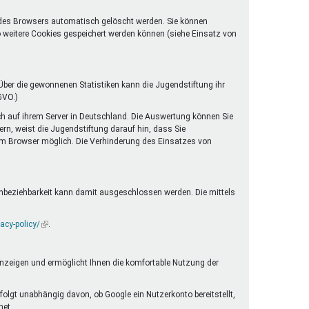
 des Browsers automatisch gelöscht werden. Sie können
o weitere Cookies gespeichert werden können (siehe Einsatz von
ber die gewonnenen Statistiken kann die Jugendstiftung ihr
GVO.)
ch auf ihrem Server in Deutschland. Die Auswertung können Sie
rn, weist die Jugendstiftung darauf hin, dass Sie
rem Browser möglich. Die Verhinderung des Einsatzes von
enbeziehbarkeit kann damit ausgeschlossen werden. Die mittels
acy-policy/
(Link
.
ist
extern)
anzeigen und ermöglicht Ihnen die komfortable Nutzung der
folgt unabhängig davon, ob Google ein Nutzerkonto bereitstellt,
net.