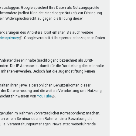
 ausloggen. Google speichert Ihre Daten als Nutzungsprofile
esondere (selbst für nicht eingeloggte Nutzer) zur Erbringung
 ein Widerspruchsrecht zu gegen die Bildung dieser
rklärungen des Anbieters. Dort erhalten Sie auch weitere
cies/privacy
(Link
. Google verarbeitet Ihre personenbezogenen Daten
ist
extern)
ieter dieser Inhalte (nachfolgend bezeichnet als „Dritt-
en. Die IP-Adresse ist damit für die Darstellung dieser Inhalte
er Inhalte verwenden. Jedoch hat die Jugendstiftung keinen
halten Ihren jeweils persönlichen Benutzerkonten dieser
 der Datenerhebung und die weitere Verarbeitung und Nutzung
tenschutzhinweisen von
YouTube
(Link
.
ist
extern)
g gegenüber im Rahmen vorvertraglicher Korrespondenz machen.
me an einem Seminar oder im Rahmen einer Bewerbung als
. a. Veranstaltungsunterlagen, Newsletter, weiterführende