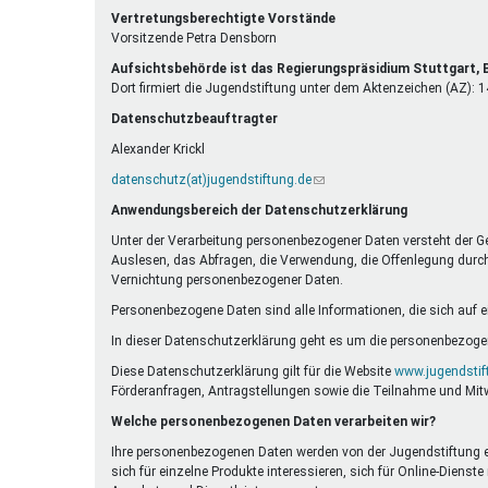
E-
ist
Vertretungsberechtigte Vorstände
Mail)
extern)
Vorsitzende Petra Densborn
Aufsichtsbehörde ist das Regierungspräsidium Stuttgart
Dort firmiert die Jugendstiftung unter dem Aktenzeichen (AZ):
Datenschutzbeauftragter
Alexander Krickl
datenschutz(at)jugendstiftung.de
(Link
sendet
Anwendungsbereich der Datenschutzerklärung
E-
Mail)
Unter der Verarbeitung personenbezogener Daten versteht der G
Auslesen, das Abfragen, die Verwendung, die Offenlegung durch 
Vernichtung personenbezogener Daten.
Personenbezogene Daten sind alle Informationen, die sich auf eine
In dieser Datenschutzerklärung geht es um die personenbezogen
Diese Datenschutzerklärung gilt für die Website
www.jugendstif
Förderanfragen, Antragstellungen sowie die Teilnahme und Mit
Welche personenbezogenen Daten verarbeiten wir?
Ihre personenbezogenen Daten werden von der Jugendstiftung erh
sich für einzelne Produkte interessieren, sich für Online-Die