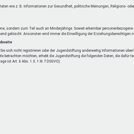
aten wie z. B. Informationen zur Gesundheit, politische Meinungen, Religions- od
ene, sondern zum Teil auch an Minderjährige. Soweit erkennbar personenbezogene 
end gelöscht. Ansonsten wird immer die Einwilligung der Erziehungsberechtigen nac
ebseite
Sie sich nicht registrieren oder der Jugendstiftung anderweitig Informationen übe
ite betrachten möchten, erhebt die Jugendstiftung die folgenden Daten, die dafür 
e ist Art. 6 Abs. 1 S. 1 lit. f DSGVO):