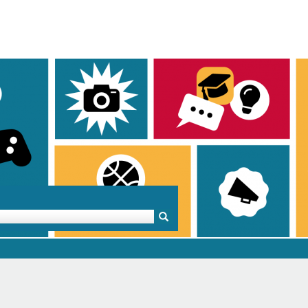
Mentoren & Projekte
Schule & Beruf
Demok
Projekte
Schulen in BW
Demok