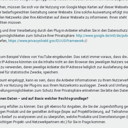
chen, müssen Sie sich vor der Nutzung von Google Maps Karten auf dieser Webseite
bedarfsgerechten Gestaltung seiner Webseite. Eine solche Auswertung erfolgt insb
 Netzwerks über Ihre Aktivitäten auf dieser Webseite zu informieren. Ihnen steht
ichten müssen.
d ihrer Verarbeitung durch den Plug-in-Anbieter erhalten Sie in den Datenschutze
gsmöglichkeiten zum Schutze Ihrer Privatsphäre:
http://www.google.de/intl/de/poli
orfen,
https://www.privacyshield.gov/EU-US-Framework
(Link
.
ist
extern)
 zum Beispiel Videos von YouTube eingebunden. Das setzt immer voraus, dass die Anb
IP-Adresse könnten sie die Inhalte nicht an den Browser des jeweiligen Nutzers send
 zu verwenden, deren jeweilige Anbieter die IP-Adresse lediglich zur Auslieferung d
piel für statistische Zwecke, speichern.
ccount eingeloggt, kann es sein, dass die Anbieter Informationen zu Ihrem Nutzerver
ch vor Nutzung der Plug-ins aus Ihrem Nutzerkonto ausloggen. Zweck und Umfang
tellungsmöglichkeiten zum Schutz Ihrer Privatsphäre entnehmen Sie bitte den Da
enen Daten – und auf Basis welcher Rechtsgrundlage?
llung erfüllen zu können. Das gilt ebenso für Angaben, die Sie der Jugendstiftun
gen Produkt und der gestellten Anfrage (bspw. auf Projektförderung, auf Teilnah
 Bedarf zu analysieren und zu überprüfen, welche Produkte und Dienstleistungen (u
chtigen Projekt- und Netzwerkpartnern etc.) für Sie in Frage kommen.