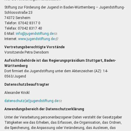
E-
Mail)
Stiftung zur Förderung der Jugend in Baden-Württemberg – Jugendstiftung-
Schlossstraße 23
74372 Sersheim
Telefon: 07042 8317 0
Telefax: 07042 8317 40
E-Mail:
info@jugendstiftung.de
(Link
Internet:
www.jugendstiftung.de
sendet
(Link
E-
ist
Vertretungsberechtigte Vorstände
Mail)
extern)
Vorsitzende Petra Densborn
Aufsichtsbehörde ist das Regierungspräsidium Stuttgart, Baden-
Württemberg
Dort firmiert die Jugendstiftung unter dem Aktenzeichen (AZ): 14-
0563/Jugend
Datenschutzbeauftragter
Alexander Krickl
datenschutz(at)jugendstiftung.de
(Link
sendet
Anwendungsbereich der Datenschutzerklärung
E-
Mail)
Unter der Verarbeitung personenbezogener Daten versteht der Gesetzgeber
Tätigkeiten wie das Erheben, das Erfassen, die Organisation, das Ordnen,
die Speicherung, die Anpassung oder Veränderung, das Auslesen, das