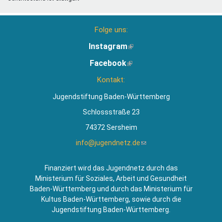
Folge uns:
Instagram
(Link
ist
Facebook
(Link
extern)
ist
Kontakt:
extern)
Jugendstiftung Baden-Württemberg
Schlossstraße 23
74372 Sersheim
info@jugendnetz.de
(Link
sendet
E-
Finanziert wird das Jugendnetz durch das
Mail)
Ministerium für Soziales, Arbeit und Gesundheit
Baden-Württemberg und durch das Ministerium für
Kultus Baden-Württemberg, sowie durch die
Jugendstiftung Baden-Württemberg.