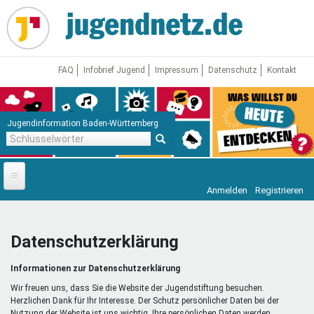
Direkt
zum
Inhalt
FAQ
Infobrief Jugend
Impressum
Datenschutz
Kontakt
Jugendinformation Baden-Württemberg
Schlüsselwörter
Anmelden
Registrieren
Startseite
News
Datenschutzerklärung
Jugendnetz
Informationen zur Datenschutzerklärung
Freizeit & Reisen
Vor Ort
Wir freuen uns, dass Sie die Website der Jugendstiftung besuchen.
Herzlichen Dank für Ihr Interesse. Der Schutz persönlicher Daten bei der
Nutzung der Website ist uns wichtig. Ihre persönlichen Daten werden