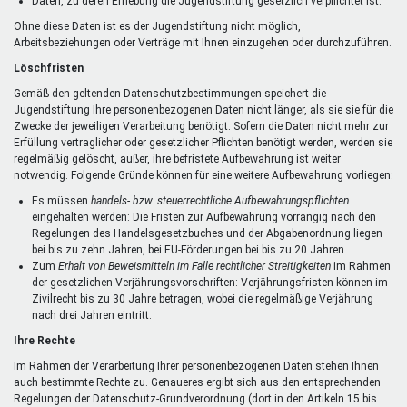
Daten, zu deren Erhebung die Jugendstiftung gesetzlich verpflichtet ist.
Ohne diese Daten ist es der Jugendstiftung nicht möglich,
Arbeitsbeziehungen oder Verträge mit Ihnen einzugehen oder durchzuführen.
Löschfristen
Gemäß den geltenden Datenschutzbestimmungen speichert die
Jugendstiftung Ihre personenbezogenen Daten nicht länger, als sie sie für die
Zwecke der jeweiligen Verarbeitung benötigt. Sofern die Daten nicht mehr zur
Erfüllung vertraglicher oder gesetzlicher Pflichten benötigt werden, werden sie
regelmäßig gelöscht, außer, ihre befristete Aufbewahrung ist weiter
notwendig. Folgende Gründe können für eine weitere Aufbewahrung vorliegen:
Es müssen
handels- bzw. steuerrechtliche Aufbewahrungspflichten
eingehalten werden: Die Fristen zur Aufbewahrung vorrangig nach den
Regelungen des Handelsgesetzbuches und der Abgabenordnung liegen
bei bis zu zehn Jahren, bei EU-Förderungen bei bis zu 20 Jahren.
Zum
Erhalt von Beweismitteln im Falle rechtlicher Streitigkeiten
im Rahmen
der gesetzlichen Verjährungsvorschriften: Verjährungsfristen können im
Zivilrecht bis zu 30 Jahre betragen, wobei die regelmäßige Verjährung
nach drei Jahren eintritt.
Ihre Rechte
Im Rahmen der Verarbeitung Ihrer personenbezogenen Daten stehen Ihnen
auch bestimmte Rechte zu. Genaueres ergibt sich aus den entsprechenden
Regelungen der Datenschutz-Grundverordnung (dort in den Artikeln 15 bis