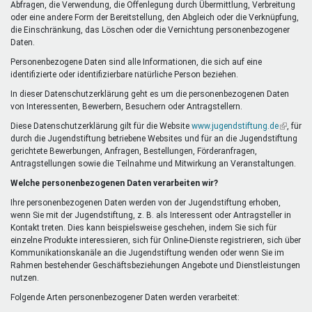
Abfragen, die Verwendung, die Offenlegung durch Übermittlung, Verbreitung
oder eine andere Form der Bereitstellung, den Abgleich oder die Verknüpfung,
die Einschränkung, das Löschen oder die Vernichtung personenbezogener
Daten.
Personenbezogene Daten sind alle Informationen, die sich auf eine
identifizierte oder identifizierbare natürliche Person beziehen.
In dieser Datenschutzerklärung geht es um die personenbezogenen Daten
von Interessenten, Bewerbern, Besuchern oder Antragstellern.
Diese Datenschutzerklärung gilt für die Website
www.jugendstiftung.de
(Link
, für
durch die Jugendstiftung betriebene Websites und für an die Jugendstiftung
ist
gerichtete Bewerbungen, Anfragen, Bestellungen, Förderanfragen,
extern)
Antragstellungen sowie die Teilnahme und Mitwirkung an Veranstaltungen.
Welche personenbezogenen Daten verarbeiten wir?
Ihre personenbezogenen Daten werden von der Jugendstiftung erhoben,
wenn Sie mit der Jugendstiftung, z. B. als Interessent oder Antragsteller in
Kontakt treten. Dies kann beispielsweise geschehen, indem Sie sich für
einzelne Produkte interessieren, sich für Online-Dienste registrieren, sich über
Kommunikationskanäle an die Jugendstiftung wenden oder wenn Sie im
Rahmen bestehender Geschäftsbeziehungen Angebote und Dienstleistungen
nutzen.
Folgende Arten personenbezogener Daten werden verarbeitet: