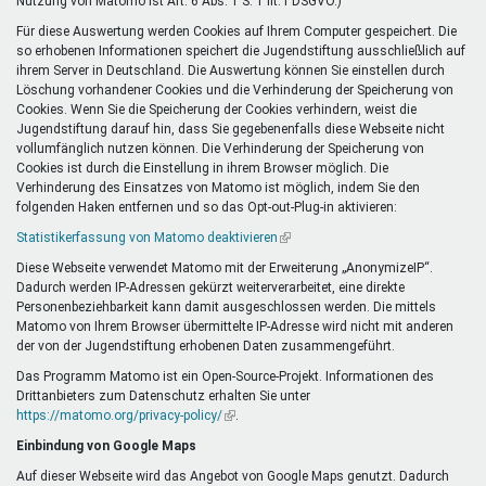
Nutzung von Matomo ist Art. 6 Abs. 1 S. 1 lit. f DSGVO.)
Für diese Auswertung werden Cookies auf Ihrem Computer gespeichert. Die
so erhobenen Informationen speichert die Jugendstiftung ausschließlich auf
ihrem Server in Deutschland. Die Auswertung können Sie einstellen durch
Löschung vorhandener Cookies und die Verhinderung der Speicherung von
Cookies. Wenn Sie die Speicherung der Cookies verhindern, weist die
Jugendstiftung darauf hin, dass Sie gegebenenfalls diese Webseite nicht
vollumfänglich nutzen können. Die Verhinderung der Speicherung von
Cookies ist durch die Einstellung in ihrem Browser möglich. Die
Verhinderung des Einsatzes von Matomo ist möglich, indem Sie den
folgenden Haken entfernen und so das Opt-out-Plug-in aktivieren:
Statistikerfassung von Matomo deaktivieren
(Link
ist
Diese Webseite verwendet Matomo mit der Erweiterung „AnonymizeIP“.
extern)
Dadurch werden IP-Adressen gekürzt weiterverarbeitet, eine direkte
Personenbeziehbarkeit kann damit ausgeschlossen werden. Die mittels
Matomo von Ihrem Browser übermittelte IP-Adresse wird nicht mit anderen
der von der Jugendstiftung erhobenen Daten zusammengeführt.
Das Programm Matomo ist ein Open-Source-Projekt. Informationen des
Drittanbieters zum Datenschutz erhalten Sie unter
https://matomo.org/privacy-policy/
(Link
.
ist
Einbindung von Google Maps
extern)
Auf dieser Webseite wird das Angebot von Google Maps genutzt. Dadurch