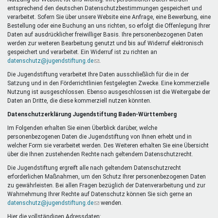
Mentoren & Projekte
entsprechend den deutschen Datenschutzbestimmungen gespeichert und
verarbeitet. Sofern Sie über unsere Website eine Anfrage, eine Bewerbung, eine
Bestellung oder eine Buchung an uns richten, so erfolgt die Offenlegung Ihrer
Daten auf ausdrücklicher freiwilliger Basis. Ihre personenbezogenen Daten
Schule & Beruf
werden zur weiteren Bearbeitung genutzt und bis auf Widerruf elektronisch
gespeichert und verarbeitet. Ein Widerruf ist zu richten an
datenschutz@jugendstiftung.de
(Link
.
sendet
Die Jugendstiftung verarbeitet Ihre Daten ausschließlich für die in der
Demokratie & Beteiligung
E-
Satzung und in den Förderrichtlinien festgelegten Zwecke. Eine kommerzielle
Mail)
Nutzung ist ausgeschlossen. Ebenso ausgeschlossen ist die Weitergabe der
Daten an Dritte, die diese kommerziell nutzen könnten.
Datenschutzerklärung Jugendstiftung Baden-Württemberg
Im Folgenden erhalten Sie einen Überblick darüber, welche
personenbezogenen Daten die Jugendstiftung von Ihnen erhebt und in
welcher Form sie verarbeitet werden. Des Weiteren erhalten Sie eine Übersicht
über die Ihnen zustehenden Rechte nach geltendem Datenschutzrecht.
Die Jugendstiftung ergreift alle nach geltendem Datenschutzrecht
erforderlichen Maßnahmen, um den Schutz Ihrer personenbezogenen Daten
zu gewährleisten. Bei allen Fragen bezüglich der Datenverarbeitung und zur
Wahrnehmung Ihrer Rechte auf Datenschutz können Sie sich gerne an
datenschutz@jugendstiftung.de
(Link
wenden.
sendet
Hier die vollständigen Adressdaten: