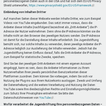
personenbezogenen Daten auch in den USA und hat sich dem EU-US Privacy
ist
Shield unterworfen,
https://www.privacyshield.gov/EU-US-Framework
extern)
(Link
.
ist
Einbindung von Inhalten Dritter
extern)
Auf manchen Seiten dieser Webseite werden Inhalte Dritter, wie zum Beispiel
Videos von YouTube eingebunden. Das setzt immer voraus, dass die
Anbieter dieser Inhalte (nachfolgend bezeichnet als „Dritt-Anbieter“) die IP-
Adresse der Nutzer wahrnehmen. Denn ohne die IP-Adresse könnten sie die
Inhalte nicht an den Browser des jeweiligen Nutzers senden. Die IP-Adresse
ist damit für die Darstellung dieser Inhalte erforderlich. Die Jugendstiftung
bemüht sich, nur solche Inhalte zu verwenden, deren jeweilige Anbieter die IP-
Adresse lediglich zur Auslieferung der Inhalte verwenden. Jedoch hat die
Jugendstiftung keinen Einfluss darauf, falls die Dritt-Anbieter die IP-Adresse,
zum Beispiel für statistische Zwecke, speichern.
Sind Sie bei den jeweiligen Dritt-Anbietern mit einem eigenen Account
eingeloggt, kann es sein, dass die Anbieter Informationen zu Ihrem
Nutzerverhalten Ihren jeweils persönlichen Benutzerkonten dieser
Plattformen zuordnen. Dem können Sie vorbeugen, indem Sie sich vor
Nutzung der Plug-ins aus Ihrem Nutzerkonto ausloggen. Zweck und Umfang
der Datenerhebung und die weitere Verarbeitung und Nutzung der Daten
YouTube sowie Ihre diesbezüglichen Rechte und Einstellungsmöglichkeiten
zum Schutz Ihrer Privatsphäre entnehmen Sie bitte den
Datenschutzhinweisen von
YouTube
(Link
.
ist
Wofür verarbeitet die Jugendstiftung Ihre personenbezogenen Daten –