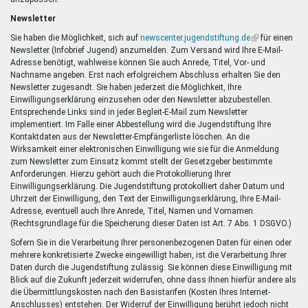
Newsletter
Sie haben die Möglichkeit, sich auf
newscenter.jugendstiftung.de
(Link
für einen
Newsletter (Infobrief Jugend) anzumelden. Zum Versand wird Ihre E-Mail-
ist
Adresse benötigt, wahlweise können Sie auch Anrede, Titel, Vor- und
extern)
Nachname angeben. Erst nach erfolgreichem Abschluss erhalten Sie den
Newsletter zugesandt. Sie haben jederzeit die Möglichkeit, Ihre
Einwilligungserklärung einzusehen oder den Newsletter abzubestellen.
Entsprechende Links sind in jeder Begleit-E-Mail zum Newsletter
implementiert. Im Falle einer Abbestellung wird die Jugendstiftung Ihre
Kontaktdaten aus der Newsletter-Empfängerliste löschen. An die
Wirksamkeit einer elektronischen Einwilligung wie sie für die Anmeldung
zum Newsletter zum Einsatz kommt stellt der Gesetzgeber bestimmte
Anforderungen. Hierzu gehört auch die Protokollierung Ihrer
Einwilligungserklärung. Die Jugendstiftung protokolliert daher Datum und
Uhrzeit der Einwilligung, den Text der Einwilligungserklärung, Ihre E-Mail-
Adresse, eventuell auch Ihre Anrede, Titel, Namen und Vornamen.
(Rechtsgrundlage für die Speicherung dieser Daten ist Art. 7 Abs. 1 DSGVO.)
Sofern Sie in die Verarbeitung Ihrer personenbezogenen Daten für einen oder
mehrere konkretisierte Zwecke eingewilligt haben, ist die Verarbeitung Ihrer
Daten durch die Jugendstiftung zulässig. Sie können diese Einwilligung mit
Blick auf die Zukunft jederzeit widerrufen, ohne dass Ihnen hierfür andere als
die Übermittlungskosten nach den Basistarifen (Kosten Ihres Internet-
Anschlusses) entstehen. Der Widerruf der Einwilligung berührt jedoch nicht