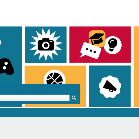
Mentoren & Projekte
Schule & Beruf
Demok
Projekte
Schulen in BW
Demok