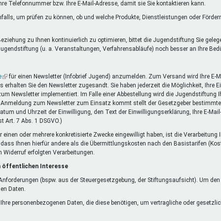
Ihre Telefonnummer bzw. Ihre E-Mail-Adresse, damit sie Sie kontaktieren kann.
falls, um prüfen zu können, ob und welche Produkte, Dienstleistungen oder Förde
ziehung zu Ihnen kontinuierlich zu optimieren, bittet die Jugendstiftung Sie gele
ugendstiftung (u. a. Veranstaltungen, Verfahrensabläufe) noch besser an Ihre Be
e
(Link
für einen Newsletter (Infobrief Jugend) anzumelden. Zum Versand wird Ihre E-Ma
rhalten Sie den Newsletter zugesandt. Sie haben jederzeit die Möglichkeit, Ihre 
ist
 zum Newsletter implementiert. Im Falle einer Abbestellung wird die Jugendstiftung
extern)
die Anmeldung zum Newsletter zum Einsatz kommt stellt der Gesetzgeber bestimmte 
Datum und Uhrzeit der Einwilligung, den Text der Einwilligungserklärung, Ihre E-Mai
t Art. 7 Abs. 1 DSGVO.)
r einen oder mehrere konkretisierte Zwecke eingewilligt haben, ist die Verarbeitung
ne dass Ihnen hierfür andere als die Übermittlungskosten nach den Basistarifen (Kos
m Widerruf erfolgten Verarbeitungen.
 öffentlichen Interesse
n Anforderungen (bspw. aus der Steuergesetzgebung, der Stiftungsaufsicht). Um de
nen Daten.
f Ihre personenbezogenen Daten, die diese benötigen, um vertragliche oder gesetzlic