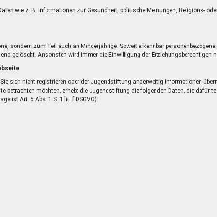
aten wie z. B. Informationen zur Gesundheit, politische Meinungen, Religions- od
ene, sondern zum Teil auch an Minderjährige. Soweit erkennbar personenbezogene 
end gelöscht. Ansonsten wird immer die Einwilligung der Erziehungsberechtigen nac
ebseite
Sie sich nicht registrieren oder der Jugendstiftung anderweitig Informationen übe
ite betrachten möchten, erhebt die Jugendstiftung die folgenden Daten, die dafür 
e ist Art. 6 Abs. 1 S. 1 lit. f DSGVO):