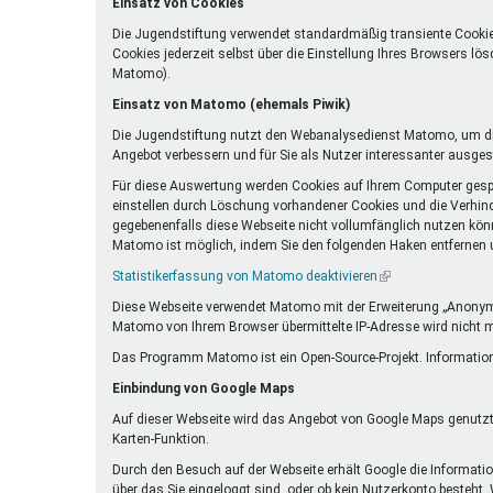
Einsatz von Cookies
Die Jugendstiftung verwendet standardmäßig transiente Cookie
Cookies jederzeit selbst über die Einstellung Ihres Browsers l
Matomo).
Einsatz von Matomo (ehemals Piwik)
Die Jugendstiftung nutzt den Webanalysedienst Matomo, um die
Angebot verbessern und für Sie als Nutzer interessanter ausgest
Für diese Auswertung werden Cookies auf Ihrem Computer gespei
einstellen durch Löschung vorhandener Cookies und die Verhind
gegebenenfalls diese Webseite nicht vollumfänglich nutzen kön
Matomo ist möglich, indem Sie den folgenden Haken entfernen un
Statistikerfassung von Matomo deaktivieren
(Link
ist
Diese Webseite verwendet Matomo mit der Erweiterung „Anonymiz
extern)
Matomo von Ihrem Browser übermittelte IP-Adresse wird nicht 
Das Programm Matomo ist ein Open-Source-Projekt. Information
Einbindung von Google Maps
Auf dieser Webseite wird das Angebot von Google Maps genutzt.
Karten-Funktion.
Durch den Besuch auf der Webseite erhält Google die Information
über das Sie eingeloggt sind, oder ob kein Nutzerkonto besteht.