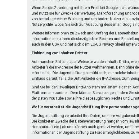
Wenn Sie die Zuordnung mit Ihrem Profil bei Google nicht wüns
und nutzt sie für Zwecke der Werbung, Marktforschung und/oder 
von bedarfsgerechter Werbung und um andere Nutzer des sozialen
Nutzerprofile, wobei Sie sich zur Ausübung dessen an Google r
Weitere Informationen zu Zweck und Umfang der Datenerhebung un
Informationen zu Ihren diesbezüglichen Rechten und Einstellun
auch in den USA und hat sich dem EU-US Privacy Shield unterw
Einbindung von Inhalten Dritter
Auf manchen Seiten dieser Webseite werden Inhalte Dritter, wie
Anbieter“) die IP-Adresse der Nutzer wahrnehmen. Denn ohne die 
erforderlich. Die Jugendstiftung bemüht sich, nur solche Inhalte
Einfluss darauf, falls die Dritt-Anbieter die IP-Adresse, zum Beis
Sind Sie bei den jeweiligen Dritt-Anbietern mit einem eigenen A
Plattformen zuordnen. Dem können Sie vorbeugen, indem Sie si
der Daten YouTube sowie Ihre diesbezüglichen Rechte und Eins
Wofür verarbeitet die Jugendstiftung Ihre personenbezog
Die Jugendstiftung verarbeitet Ihre Daten, um ihre Aufgabenste
Die konkreten Zwecke der Datenverarbeitung hängen vom jeweili
Honorarkraft etc.) ab und können auch genutzt werden, um Ihren
Informationen der Jugendstiftung zu Fördermöglichkeiten, zu wi