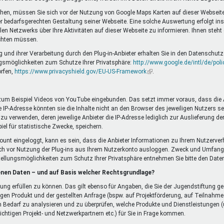
chen, müssen Sie sich vor der Nutzung von Google Maps Karten auf dieser Webseite
bedarfsgerechten Gestaltung seiner Webseite. Eine solche Auswertung erfolgt insb
 Netzwerks über Ihre Aktivitäten auf dieser Webseite zu informieren. Ihnen steht
ichten müssen.
d ihrer Verarbeitung durch den Plug-in-Anbieter erhalten Sie in den Datenschutze
gsmöglichkeiten zum Schutze Ihrer Privatsphäre:
http://www.google.de/intl/de/poli
orfen,
https://www.privacyshield.gov/EU-US-Framework
(Link
.
ist
extern)
 zum Beispiel Videos von YouTube eingebunden. Das setzt immer voraus, dass die Anb
IP-Adresse könnten sie die Inhalte nicht an den Browser des jeweiligen Nutzers send
 zu verwenden, deren jeweilige Anbieter die IP-Adresse lediglich zur Auslieferung d
piel für statistische Zwecke, speichern.
ccount eingeloggt, kann es sein, dass die Anbieter Informationen zu Ihrem Nutzerver
ch vor Nutzung der Plug-ins aus Ihrem Nutzerkonto ausloggen. Zweck und Umfang
tellungsmöglichkeiten zum Schutz Ihrer Privatsphäre entnehmen Sie bitte den Da
enen Daten – und auf Basis welcher Rechtsgrundlage?
llung erfüllen zu können. Das gilt ebenso für Angaben, die Sie der Jugendstiftun
gen Produkt und der gestellten Anfrage (bspw. auf Projektförderung, auf Teilnah
 Bedarf zu analysieren und zu überprüfen, welche Produkte und Dienstleistungen (u
chtigen Projekt- und Netzwerkpartnern etc.) für Sie in Frage kommen.