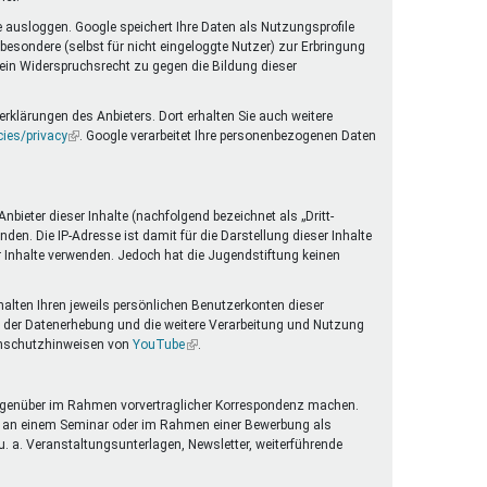
 ausloggen. Google speichert Ihre Daten als Nutzungsprofile
esondere (selbst für nicht eingeloggte Nutzer) zur Erbringung
 ein Widerspruchsrecht zu gegen die Bildung dieser
rklärungen des Anbieters. Dort erhalten Sie auch weitere
cies/privacy
(Link
. Google verarbeitet Ihre personenbezogenen Daten
ist
extern)
ieter dieser Inhalte (nachfolgend bezeichnet als „Dritt-
en. Die IP-Adresse ist damit für die Darstellung dieser Inhalte
er Inhalte verwenden. Jedoch hat die Jugendstiftung keinen
halten Ihren jeweils persönlichen Benutzerkonten dieser
 der Datenerhebung und die weitere Verarbeitung und Nutzung
tenschutzhinweisen von
YouTube
(Link
.
ist
extern)
g gegenüber im Rahmen vorvertraglicher Korrespondenz machen.
me an einem Seminar oder im Rahmen einer Bewerbung als
. a. Veranstaltungsunterlagen, Newsletter, weiterführende