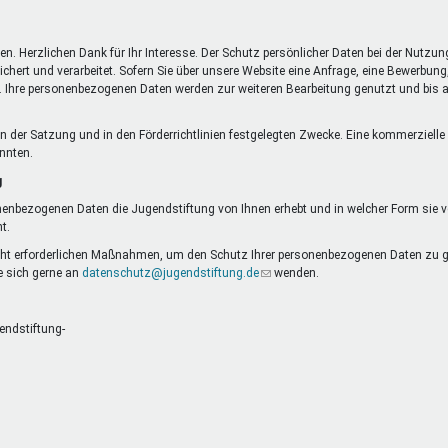
DeinDing BW
Jugendbegleiter
Mensc
Vielfaltcoach
SMpfau (SMV)
Vielfa
n. Herzlichen Dank für Ihr Interesse. Der Schutz persönlicher Daten bei der Nutzun
Umweltmentoren
SMV im Kultusportal
Jugen
t und verarbeitet. Sofern Sie über unsere Website eine Anfrage, eine Bewerbung, 
is. Ihre personenbezogenen Daten werden zur weiteren Bearbeitung genutzt und bis au
Mitmachen Ehrensache
Qualipass
Jugen
Projektfinanzierung
Junge Seiten
REspe
et
ie in der Satzung und in den Förderrichtlinien festgelegten Zwecke. Eine kommerzie
Jugendstiftung BW
Traumberufe
Jugen
önnten.
Schülermentoren-Programme
g
nenbezogenen Daten die Jugendstiftung von Ihnen erhebt und in welcher Form sie ver
t.
cht erforderlichen Maßnahmen, um den Schutz Ihrer personenbezogenen Daten zu ge
 sich gerne an
datenschutz@jugendstiftung.de
(Link
wenden.
sendet
E-
Mail)
endstiftung-