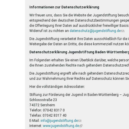
Ferienfreizeiten
Informationen zur Datenschutzerklärung
Sprung ins Ausland
Wir freuen uns, dass Sie die Website der Jugendstiftung besuche
entsprechend den deutschen Datenschutzbestimmungen gespeicher
die Offenlegung Ihrer Daten auf ausdrücklicher freiwilliger Bas
Widerruf ist zu richten an
datenschutz@jugendstiftung.de
(Link
.
send
Die Jugendstiftung verarbeitet Ihre Daten ausschließlich für d
E-
Weitergabe der Daten an Dritte, die diese kommerziell nutzen k
Mail)
Datenschutzerklärung Jugendstiftung Baden-Württember
Im Folgenden erhalten Sie einen Überblick darüber, welche perso
die Ihnen zustehenden Rechte nach geltendem Datenschutzrech
Die Jugendstiftung ergreift alle nach geltendem Datenschutzre
und zur Wahrnehmung Ihrer Rechte auf Datenschutz können Sie
Hier die vollständigen Adressdaten:
Stiftung zur Förderung der Jugend in Baden-Württemberg – Jug
Schlossstraße 23
74372 Sersheim
Telefon: 07042 8317 0
Telefax: 07042 8317 40
E-Mail:
info@jugendstiftung.de
(Link
Internet:
www.jugendstiftung.de
sendet
(Link