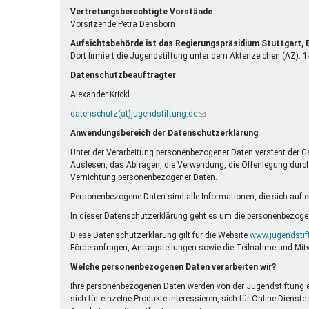
E-
ist
Vertretungsberechtigte Vorstände
Mail)
extern)
Vorsitzende Petra Densborn
Aufsichtsbehörde ist das Regierungspräsidium Stuttgart
Dort firmiert die Jugendstiftung unter dem Aktenzeichen (AZ):
Datenschutzbeauftragter
Alexander Krickl
datenschutz(at)jugendstiftung.de
(Link
sendet
Anwendungsbereich der Datenschutzerklärung
E-
Mail)
Unter der Verarbeitung personenbezogener Daten versteht der G
Auslesen, das Abfragen, die Verwendung, die Offenlegung durch 
Vernichtung personenbezogener Daten.
Personenbezogene Daten sind alle Informationen, die sich auf eine
In dieser Datenschutzerklärung geht es um die personenbezogen
Diese Datenschutzerklärung gilt für die Website
www.jugendstif
Förderanfragen, Antragstellungen sowie die Teilnahme und Mit
Welche personenbezogenen Daten verarbeiten wir?
Ihre personenbezogenen Daten werden von der Jugendstiftung erh
sich für einzelne Produkte interessieren, sich für Online-Die