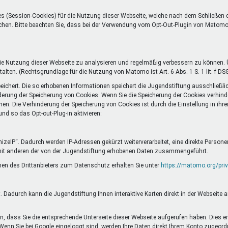
s (Session-Cookies) für die Nutzung dieser Webseite, welche nach dem Schließen
öschen. Bitte beachten Sie, dass bei der Verwendung vom Opt-Out-Plugin von Matom
 Nutzung dieser Webseite zu analysieren und regelmäßig verbessern zu können. Ü
alten. (Rechtsgrundlage für die Nutzung von Matomo ist Art. 6 Abs. 1 S. 1 lit. f DS
chert. Die so erhobenen Informationen speichert die Jugendstiftung ausschließli
erung der Speicherung von Cookies. Wenn Sie die Speicherung der Cookies verhinde
nen. Die Verhinderung der Speicherung von Cookies ist durch die Einstellung in ih
d so das Opt-out-Plug-in aktivieren:
eIP“. Dadurch werden IP-Adressen gekürzt weiterverarbeitet, eine direkte Person
mit anderen der von der Jugendstiftung erhobenen Daten zusammengeführt.
en des Drittanbieters zum Datenschutz erhalten Sie unter
https://matomo.org/priv
 Dadurch kann die Jugendstiftung Ihnen interaktive Karten direkt in der Webseite 
, dass Sie die entsprechende Unterseite dieser Webseite aufgerufen haben. Dies er
 Wenn Sie bei Google eingeloggt sind, werden Ihre Daten direkt Ihrem Konto zugeord