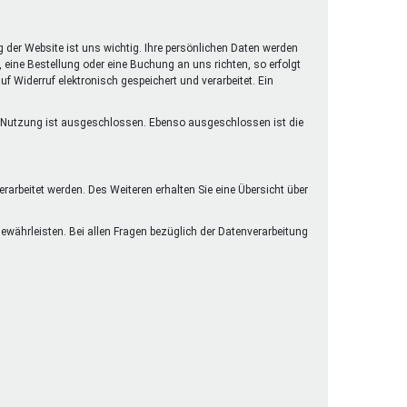
henrechte
ltcoach
g der Website ist uns wichtig. Ihre persönlichen Daten werden
darbeitsnetz
eine Bestellung oder eine Buchung an uns richten, so erfolgt
f Widerruf elektronisch gespeichert und verarbeitet. Ein
dgemeinderäte
ct! im Netz
lle Nutzung ist ausgeschlossen. Ebenso ausgeschlossen ist die
dagentur
arbeitet werden. Des Weiteren erhalten Sie eine Übersicht über
währleisten. Bei allen Fragen bezüglich der Datenverarbeitung