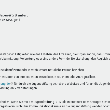
, Baden-Württemberg
 14-0563/Jugend
esetzgeber Tätigkeiten wie das Erheben, das Erfassen, die Organisation, das Ordn
Übermittlung, Verbreitung oder eine andere Form der Bereitstellung, den Abgleich
 identifizierte oder identifizierbare natürliche Person beziehen.
en Daten von Interessenten, Bewerbern, Besuchern oder Antragstellern.
tung.de
(Link
, für durch die Jugendstiftung betriebene Websites und für an die Jugend
wirkung an Veranstaltungen.
ist
extern)
oben, wenn Sie mit der Jugendstiftung, z. B. als Interessent oder Antragsteller in
nste registrieren, sich über Kommunikationskanäle an die Jugendstiftung wenden o