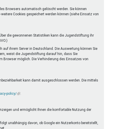
 des Browsers automatisch gelöscht werden. Sie können
o weitere Cookies gespeichert werden können (siehe Einsatz von
ber die gewonnenen Statistiken kann die Jugendstiftung ihr
GVO.)
ch auf ihrem Server in Deutschland. Die Auswertung können Sie
rn, weist die Jugendstiftung darauf hin, dass Sie
rem Browser möglich. Die Verhinderung des Einsatzes von
enbeziehbarkeit kann damit ausgeschlossen werden. Die mittels
acy-policy/
(Link
.
ist
extern)
anzeigen und ermöglicht Ihnen die komfortable Nutzung der
folgt unabhängig davon, ob Google ein Nutzerkonto bereitstellt,
net.