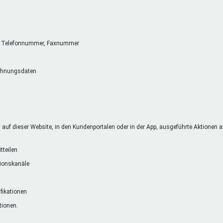
se, Telefonnummer, Faxnummer
chnungsdaten
uf dieser Website, in den Kundenportalen oder in der App, ausgeführte Aktionen auf
tteilen
tionskanäle
ifikationen
tionen.