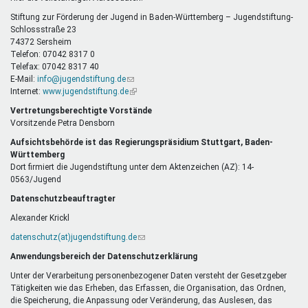
E-
Mail)
Stiftung zur Förderung der Jugend in Baden-Württemberg – Jugendstiftung-
Schlossstraße 23
74372 Sersheim
Telefon: 07042 8317 0
Telefax: 07042 8317 40
E-Mail:
info@jugendstiftung.de
(Link
Internet:
www.jugendstiftung.de
sendet
(Link
E-
ist
Vertretungsberechtigte Vorstände
Mail)
extern)
Vorsitzende Petra Densborn
Aufsichtsbehörde ist das Regierungspräsidium Stuttgart, Baden-
Württemberg
Dort firmiert die Jugendstiftung unter dem Aktenzeichen (AZ): 14-
0563/Jugend
Datenschutzbeauftragter
Alexander Krickl
datenschutz(at)jugendstiftung.de
(Link
sendet
Anwendungsbereich der Datenschutzerklärung
E-
Mail)
Unter der Verarbeitung personenbezogener Daten versteht der Gesetzgeber
Tätigkeiten wie das Erheben, das Erfassen, die Organisation, das Ordnen,
die Speicherung, die Anpassung oder Veränderung, das Auslesen, das