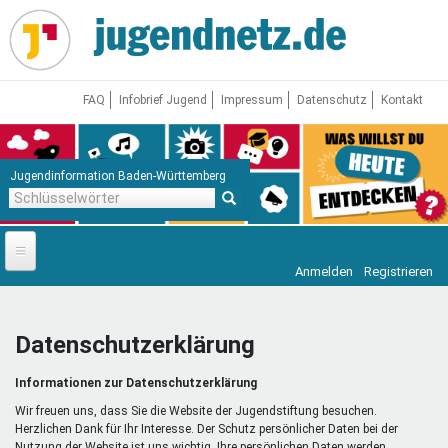
Direkt
zum
Inhalt
FAQ
Infobrief Jugend
Impressum
Datenschutz
Kontakt
Jugendinformation Baden-Württemberg
Schlüsselwörter
Anmelden
Registrieren
Startseite
News
Datenschutzerklärung
Jugendnetz
Informationen zur Datenschutzerklärung
Freizeit & Reisen
Vor Ort
Wir freuen uns, dass Sie die Website der Jugendstiftung besuchen.
Herzlichen Dank für Ihr Interesse. Der Schutz persönlicher Daten bei der
Nutzung der Website ist uns wichtig. Ihre persönlichen Daten werden