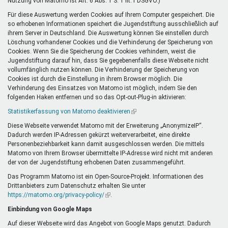
Nutzung von Matomo ist Art. 6 Abs. 1 S. 1 lit. f DSGVO.)
Für diese Auswertung werden Cookies auf Ihrem Computer gespeichert. Die
so erhobenen Informationen speichert die Jugendstiftung ausschließlich auf
ihrem Server in Deutschland. Die Auswertung können Sie einstellen durch
Löschung vorhandener Cookies und die Verhinderung der Speicherung von
Cookies. Wenn Sie die Speicherung der Cookies verhindern, weist die
Jugendstiftung darauf hin, dass Sie gegebenenfalls diese Webseite nicht
vollumfänglich nutzen können. Die Verhinderung der Speicherung von
Cookies ist durch die Einstellung in ihrem Browser möglich. Die
Verhinderung des Einsatzes von Matomo ist möglich, indem Sie den
folgenden Haken entfernen und so das Opt-out-Plug-in aktivieren:
Statistikerfassung von Matomo deaktivieren
(Link
ist
Diese Webseite verwendet Matomo mit der Erweiterung „AnonymizeIP“.
extern)
Dadurch werden IP-Adressen gekürzt weiterverarbeitet, eine direkte
Personenbeziehbarkeit kann damit ausgeschlossen werden. Die mittels
Matomo von Ihrem Browser übermittelte IP-Adresse wird nicht mit anderen
der von der Jugendstiftung erhobenen Daten zusammengeführt.
Das Programm Matomo ist ein Open-Source-Projekt. Informationen des
Drittanbieters zum Datenschutz erhalten Sie unter
https://matomo.org/privacy-policy/
(Link
.
ist
Einbindung von Google Maps
extern)
Auf dieser Webseite wird das Angebot von Google Maps genutzt. Dadurch