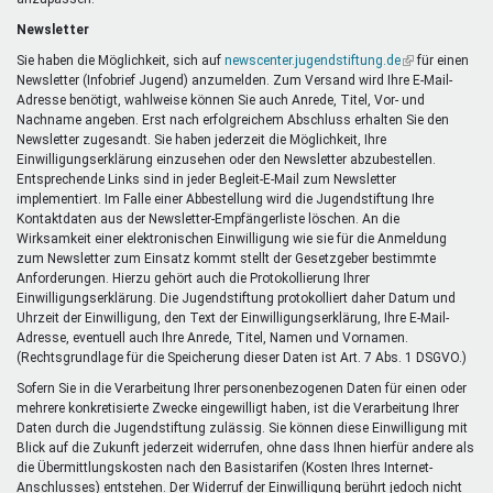
Newsletter
Sie haben die Möglichkeit, sich auf
newscenter.jugendstiftung.de
(Link
für einen
Newsletter (Infobrief Jugend) anzumelden. Zum Versand wird Ihre E-Mail-
ist
Adresse benötigt, wahlweise können Sie auch Anrede, Titel, Vor- und
extern)
Nachname angeben. Erst nach erfolgreichem Abschluss erhalten Sie den
Newsletter zugesandt. Sie haben jederzeit die Möglichkeit, Ihre
Einwilligungserklärung einzusehen oder den Newsletter abzubestellen.
Entsprechende Links sind in jeder Begleit-E-Mail zum Newsletter
implementiert. Im Falle einer Abbestellung wird die Jugendstiftung Ihre
Kontaktdaten aus der Newsletter-Empfängerliste löschen. An die
Wirksamkeit einer elektronischen Einwilligung wie sie für die Anmeldung
zum Newsletter zum Einsatz kommt stellt der Gesetzgeber bestimmte
Anforderungen. Hierzu gehört auch die Protokollierung Ihrer
Einwilligungserklärung. Die Jugendstiftung protokolliert daher Datum und
Uhrzeit der Einwilligung, den Text der Einwilligungserklärung, Ihre E-Mail-
Adresse, eventuell auch Ihre Anrede, Titel, Namen und Vornamen.
(Rechtsgrundlage für die Speicherung dieser Daten ist Art. 7 Abs. 1 DSGVO.)
Sofern Sie in die Verarbeitung Ihrer personenbezogenen Daten für einen oder
mehrere konkretisierte Zwecke eingewilligt haben, ist die Verarbeitung Ihrer
Daten durch die Jugendstiftung zulässig. Sie können diese Einwilligung mit
Blick auf die Zukunft jederzeit widerrufen, ohne dass Ihnen hierfür andere als
die Übermittlungskosten nach den Basistarifen (Kosten Ihres Internet-
Anschlusses) entstehen. Der Widerruf der Einwilligung berührt jedoch nicht