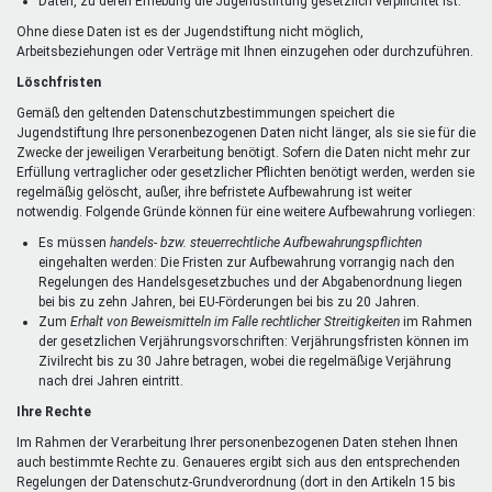
Daten, zu deren Erhebung die Jugendstiftung gesetzlich verpflichtet ist.
Ohne diese Daten ist es der Jugendstiftung nicht möglich,
Arbeitsbeziehungen oder Verträge mit Ihnen einzugehen oder durchzuführen.
Löschfristen
Gemäß den geltenden Datenschutzbestimmungen speichert die
Jugendstiftung Ihre personenbezogenen Daten nicht länger, als sie sie für die
Zwecke der jeweiligen Verarbeitung benötigt. Sofern die Daten nicht mehr zur
Erfüllung vertraglicher oder gesetzlicher Pflichten benötigt werden, werden sie
regelmäßig gelöscht, außer, ihre befristete Aufbewahrung ist weiter
notwendig. Folgende Gründe können für eine weitere Aufbewahrung vorliegen:
Es müssen
handels- bzw. steuerrechtliche Aufbewahrungspflichten
eingehalten werden: Die Fristen zur Aufbewahrung vorrangig nach den
Regelungen des Handelsgesetzbuches und der Abgabenordnung liegen
bei bis zu zehn Jahren, bei EU-Förderungen bei bis zu 20 Jahren.
Zum
Erhalt von Beweismitteln im Falle rechtlicher Streitigkeiten
im Rahmen
der gesetzlichen Verjährungsvorschriften: Verjährungsfristen können im
Zivilrecht bis zu 30 Jahre betragen, wobei die regelmäßige Verjährung
nach drei Jahren eintritt.
Ihre Rechte
Im Rahmen der Verarbeitung Ihrer personenbezogenen Daten stehen Ihnen
auch bestimmte Rechte zu. Genaueres ergibt sich aus den entsprechenden
Regelungen der Datenschutz-Grundverordnung (dort in den Artikeln 15 bis