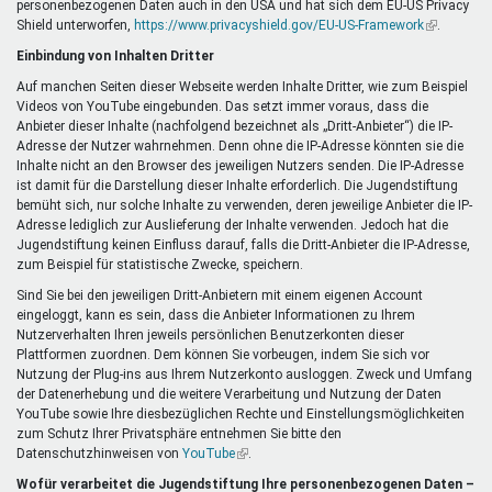
personenbezogenen Daten auch in den USA und hat sich dem EU-US Privacy
ist
Shield unterworfen,
https://www.privacyshield.gov/EU-US-Framework
extern)
(Link
.
ist
Einbindung von Inhalten Dritter
extern)
Auf manchen Seiten dieser Webseite werden Inhalte Dritter, wie zum Beispiel
Videos von YouTube eingebunden. Das setzt immer voraus, dass die
Anbieter dieser Inhalte (nachfolgend bezeichnet als „Dritt-Anbieter“) die IP-
Adresse der Nutzer wahrnehmen. Denn ohne die IP-Adresse könnten sie die
Inhalte nicht an den Browser des jeweiligen Nutzers senden. Die IP-Adresse
ist damit für die Darstellung dieser Inhalte erforderlich. Die Jugendstiftung
bemüht sich, nur solche Inhalte zu verwenden, deren jeweilige Anbieter die IP-
Adresse lediglich zur Auslieferung der Inhalte verwenden. Jedoch hat die
Jugendstiftung keinen Einfluss darauf, falls die Dritt-Anbieter die IP-Adresse,
zum Beispiel für statistische Zwecke, speichern.
Sind Sie bei den jeweiligen Dritt-Anbietern mit einem eigenen Account
eingeloggt, kann es sein, dass die Anbieter Informationen zu Ihrem
Nutzerverhalten Ihren jeweils persönlichen Benutzerkonten dieser
Plattformen zuordnen. Dem können Sie vorbeugen, indem Sie sich vor
Nutzung der Plug-ins aus Ihrem Nutzerkonto ausloggen. Zweck und Umfang
der Datenerhebung und die weitere Verarbeitung und Nutzung der Daten
YouTube sowie Ihre diesbezüglichen Rechte und Einstellungsmöglichkeiten
zum Schutz Ihrer Privatsphäre entnehmen Sie bitte den
Datenschutzhinweisen von
YouTube
(Link
.
ist
Wofür verarbeitet die Jugendstiftung Ihre personenbezogenen Daten –