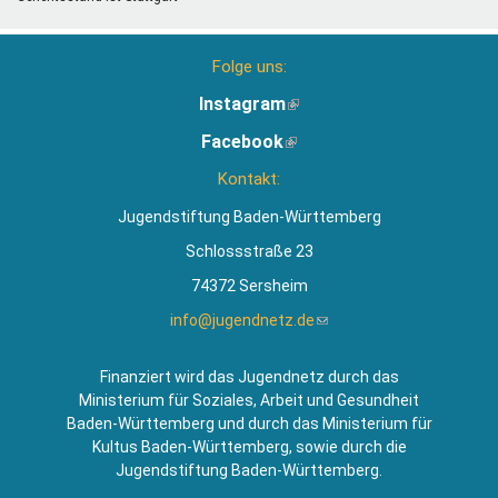
Folge uns:
Instagram
(Link
ist
Facebook
(Link
extern)
ist
Kontakt:
extern)
Jugendstiftung Baden-Württemberg
Schlossstraße 23
74372 Sersheim
info@jugendnetz.de
(Link
sendet
E-
Finanziert wird das Jugendnetz durch das
Mail)
Ministerium für Soziales, Arbeit und Gesundheit
Baden-Württemberg und durch das Ministerium für
Kultus Baden-Württemberg, sowie durch die
Jugendstiftung Baden-Württemberg.