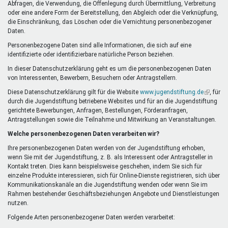
Abfragen, die Verwendung, die Offenlegung durch Übermittlung, Verbreitung
oder eine andere Form der Bereitstellung, den Abgleich oder die Verknüpfung,
die Einschränkung, das Löschen oder die Vernichtung personenbezogener
Daten.
Personenbezogene Daten sind alle Informationen, die sich auf eine
identifizierte oder identifizierbare natürliche Person beziehen.
In dieser Datenschutzerklärung geht es um die personenbezogenen Daten
von Interessenten, Bewerbern, Besuchern oder Antragstellern.
Diese Datenschutzerklärung gilt für die Website
www.jugendstiftung.de
(Link
, für
durch die Jugendstiftung betriebene Websites und für an die Jugendstiftung
ist
gerichtete Bewerbungen, Anfragen, Bestellungen, Förderanfragen,
extern)
Antragstellungen sowie die Teilnahme und Mitwirkung an Veranstaltungen.
Welche personenbezogenen Daten verarbeiten wir?
Ihre personenbezogenen Daten werden von der Jugendstiftung erhoben,
wenn Sie mit der Jugendstiftung, z. B. als Interessent oder Antragsteller in
Kontakt treten. Dies kann beispielsweise geschehen, indem Sie sich für
einzelne Produkte interessieren, sich für Online-Dienste registrieren, sich über
Kommunikationskanäle an die Jugendstiftung wenden oder wenn Sie im
Rahmen bestehender Geschäftsbeziehungen Angebote und Dienstleistungen
nutzen.
Folgende Arten personenbezogener Daten werden verarbeitet: