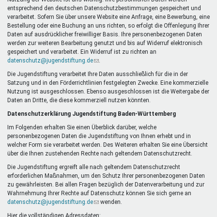
Mentoren & Projekte
entsprechend den deutschen Datenschutzbestimmungen gespeichert und
verarbeitet. Sofern Sie über unsere Website eine Anfrage, eine Bewerbung, eine
Bestellung oder eine Buchung an uns richten, so erfolgt die Offenlegung Ihrer
Daten auf ausdrücklicher freiwilliger Basis. Ihre personenbezogenen Daten
Schule & Beruf
werden zur weiteren Bearbeitung genutzt und bis auf Widerruf elektronisch
gespeichert und verarbeitet. Ein Widerruf ist zu richten an
datenschutz@jugendstiftung.de
(Link
.
sendet
Die Jugendstiftung verarbeitet Ihre Daten ausschließlich für die in der
Demokratie & Beteiligung
E-
Satzung und in den Förderrichtlinien festgelegten Zwecke. Eine kommerzielle
Mail)
Nutzung ist ausgeschlossen. Ebenso ausgeschlossen ist die Weitergabe der
Daten an Dritte, die diese kommerziell nutzen könnten.
Datenschutzerklärung Jugendstiftung Baden-Württemberg
Im Folgenden erhalten Sie einen Überblick darüber, welche
personenbezogenen Daten die Jugendstiftung von Ihnen erhebt und in
welcher Form sie verarbeitet werden. Des Weiteren erhalten Sie eine Übersicht
über die Ihnen zustehenden Rechte nach geltendem Datenschutzrecht.
Die Jugendstiftung ergreift alle nach geltendem Datenschutzrecht
erforderlichen Maßnahmen, um den Schutz Ihrer personenbezogenen Daten
zu gewährleisten. Bei allen Fragen bezüglich der Datenverarbeitung und zur
Wahrnehmung Ihrer Rechte auf Datenschutz können Sie sich gerne an
datenschutz@jugendstiftung.de
(Link
wenden.
sendet
Hier die vollständigen Adressdaten: