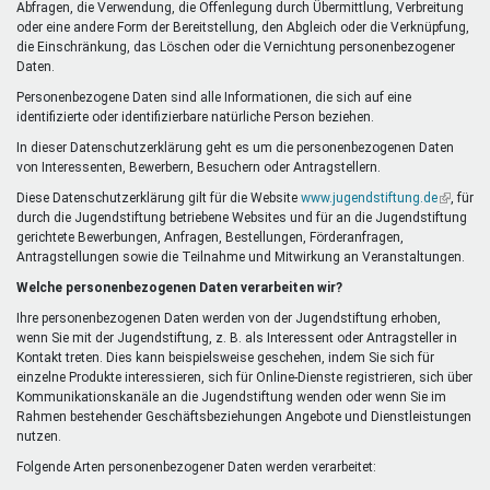
Abfragen, die Verwendung, die Offenlegung durch Übermittlung, Verbreitung
oder eine andere Form der Bereitstellung, den Abgleich oder die Verknüpfung,
die Einschränkung, das Löschen oder die Vernichtung personenbezogener
Daten.
Personenbezogene Daten sind alle Informationen, die sich auf eine
identifizierte oder identifizierbare natürliche Person beziehen.
In dieser Datenschutzerklärung geht es um die personenbezogenen Daten
von Interessenten, Bewerbern, Besuchern oder Antragstellern.
Diese Datenschutzerklärung gilt für die Website
www.jugendstiftung.de
(Link
, für
durch die Jugendstiftung betriebene Websites und für an die Jugendstiftung
ist
gerichtete Bewerbungen, Anfragen, Bestellungen, Förderanfragen,
extern)
Antragstellungen sowie die Teilnahme und Mitwirkung an Veranstaltungen.
Welche personenbezogenen Daten verarbeiten wir?
Ihre personenbezogenen Daten werden von der Jugendstiftung erhoben,
wenn Sie mit der Jugendstiftung, z. B. als Interessent oder Antragsteller in
Kontakt treten. Dies kann beispielsweise geschehen, indem Sie sich für
einzelne Produkte interessieren, sich für Online-Dienste registrieren, sich über
Kommunikationskanäle an die Jugendstiftung wenden oder wenn Sie im
Rahmen bestehender Geschäftsbeziehungen Angebote und Dienstleistungen
nutzen.
Folgende Arten personenbezogener Daten werden verarbeitet: