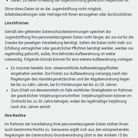
Daten, zu deren Erhebung die Jugendstiftung gesetzlich verpflichtet ist.
Ohne diese Daten ist es der Jugendstiftung nicht möglich,
Arbeitsbeziehungen oder Verträge mit Ihnen einzugehen oder durchzuführen.
Löschfristen
Gemäß den geltenden Datenschutzbestimmungen speichert die
Jugendstiftung Ihre personenbezogenen Daten nicht länger, als sie sie für die
Zwecke der jeweiligen Verarbeitung benötigt. Sofern die Daten nicht mehr zur
Erfüllung vertraglicher oder gesetzlicher Pflichten benötigt werden, werden sie
regelmäßig gelöscht, außer, ihre befristete Aufbewahrung ist weiter
notwendig. Folgende Gründe können für eine weitere Aufbewahrung vorliegen:
Es müssen
handels- bzw. steuerrechtliche Aufbewahrungspflichten
eingehalten werden: Die Fristen zur Aufbewahrung vorrangig nach den
Regelungen des Handelsgesetzbuches und der Abgabenordnung liegen
bei bis zu zehn Jahren, bei EU-Förderungen bei bis zu 20 Jahren.
Zum
Erhalt von Beweismitteln im Falle rechtlicher Streitigkeiten
im Rahmen
der gesetzlichen Verjährungsvorschriften: Verjährungsfristen können im
Zivilrecht bis zu 30 Jahre betragen, wobei die regelmäßige Verjährung
nach drei Jahren eintritt.
Ihre Rechte
Im Rahmen der Verarbeitung Ihrer personenbezogenen Daten stehen Ihnen
auch bestimmte Rechte zu. Genaueres ergibt sich aus den entsprechenden
Regelungen der Datenschutz-Grundverordnung (dort in den Artikeln 15 bis