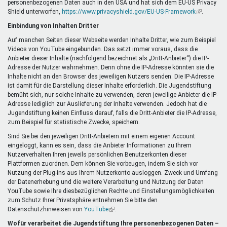
personenbezogenen Daten auch in den USA und hat sich dem EU-US Privacy
ist
Shield unterworfen,
https://www.privacyshield.gov/EU-US-Framework
extern)
(Link
.
ist
Einbindung von Inhalten Dritter
extern)
Auf manchen Seiten dieser Webseite werden Inhalte Dritter, wie zum Beispiel
Videos von YouTube eingebunden. Das setzt immer voraus, dass die
Anbieter dieser Inhalte (nachfolgend bezeichnet als „Dritt-Anbieter“) die IP-
Adresse der Nutzer wahrnehmen. Denn ohne die IP-Adresse könnten sie die
Inhalte nicht an den Browser des jeweiligen Nutzers senden. Die IP-Adresse
ist damit für die Darstellung dieser Inhalte erforderlich. Die Jugendstiftung
bemüht sich, nur solche Inhalte zu verwenden, deren jeweilige Anbieter die IP-
Adresse lediglich zur Auslieferung der Inhalte verwenden. Jedoch hat die
Jugendstiftung keinen Einfluss darauf, falls die Dritt-Anbieter die IP-Adresse,
zum Beispiel für statistische Zwecke, speichern.
Sind Sie bei den jeweiligen Dritt-Anbietern mit einem eigenen Account
eingeloggt, kann es sein, dass die Anbieter Informationen zu Ihrem
Nutzerverhalten Ihren jeweils persönlichen Benutzerkonten dieser
Plattformen zuordnen. Dem können Sie vorbeugen, indem Sie sich vor
Nutzung der Plug-ins aus Ihrem Nutzerkonto ausloggen. Zweck und Umfang
der Datenerhebung und die weitere Verarbeitung und Nutzung der Daten
YouTube sowie Ihre diesbezüglichen Rechte und Einstellungsmöglichkeiten
zum Schutz Ihrer Privatsphäre entnehmen Sie bitte den
Datenschutzhinweisen von
YouTube
(Link
.
ist
Wofür verarbeitet die Jugendstiftung Ihre personenbezogenen Daten –