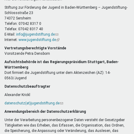
E-
Mail)
Stiftung zur Förderung der Jugend in Baden-Württemberg – Jugendstiftung-
Schlossstraße 23
74372 Sersheim
Telefon: 07042 8317 0
Telefax: 07042 8317 40
E-Mail:
info@jugendstiftung.de
(Link
Internet:
www.jugendstiftung.de
sendet
(Link
E-
ist
Vertretungsberechtigte Vorstände
Mail)
extern)
Vorsitzende Petra Densborn
Aufsichtsbehörde ist das Regierungspräsidium Stuttgart, Baden-
Württemberg
Dort firmiert die Jugendstiftung unter dem Aktenzeichen (AZ): 14-
0563/Jugend
Datenschutzbeauftragter
Alexander Krickl
datenschutz(at)jugendstiftung.de
(Link
sendet
Anwendungsbereich der Datenschutzerklärung
E-
Mail)
Unter der Verarbeitung personenbezogener Daten versteht der Gesetzgeber
Tätigkeiten wie das Erheben, das Erfassen, die Organisation, das Ordnen,
die Speicherung, die Anpassung oder Veränderung, das Auslesen, das