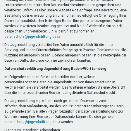
Mentoren & Projekte
entsprechend den deutschen Datenschutzbestimmungen gespeichert und
verarbeitet. Sofern Sie über unsere Website eine Anfrage, eine Bewerbung, eine
Bestellung oder eine Buchung an uns richten, so erfolgt die Offenlegung Ihrer
Daten auf ausdrücklicher freiwilliger Basis. Ihre personenbezogenen Daten
Schule & Beruf
werden zur weiteren Bearbeitung genutzt und bis auf Widerruf elektronisch
gespeichert und verarbeitet. Ein Widerruf ist zu richten an
datenschutz@jugendstiftung.de
(Link
.
sendet
Die Jugendstiftung verarbeitet Ihre Daten ausschließlich für die in der
Demokratie & Beteiligung
E-
Satzung und in den Förderrichtlinien festgelegten Zwecke. Eine kommerzielle
Mail)
Nutzung ist ausgeschlossen. Ebenso ausgeschlossen ist die Weitergabe der
Daten an Dritte, die diese kommerziell nutzen könnten.
Datenschutzerklärung Jugendstiftung Baden-Württemberg
Im Folgenden erhalten Sie einen Überblick darüber, welche
personenbezogenen Daten die Jugendstiftung von Ihnen erhebt und in
welcher Form sie verarbeitet werden. Des Weiteren erhalten Sie eine Übersicht
über die Ihnen zustehenden Rechte nach geltendem Datenschutzrecht.
Die Jugendstiftung ergreift alle nach geltendem Datenschutzrecht
erforderlichen Maßnahmen, um den Schutz Ihrer personenbezogenen Daten
zu gewährleisten. Bei allen Fragen bezüglich der Datenverarbeitung und zur
Wahrnehmung Ihrer Rechte auf Datenschutz können Sie sich gerne an
datenschutz@jugendstiftung.de
(Link
wenden.
sendet
Hier die vollständigen Adressdaten: