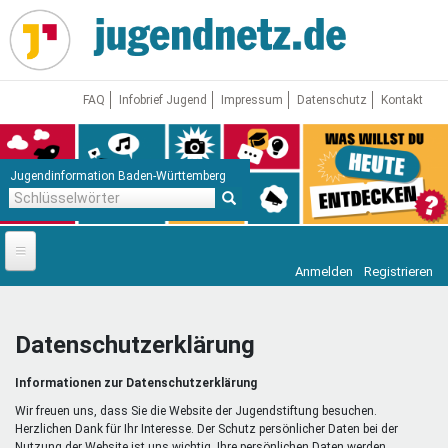
Direkt
zum
Inhalt
FAQ
Infobrief Jugend
Impressum
Datenschutz
Kontakt
Jugendinformation Baden-Württemberg
Schlüsselwörter
Anmelden
Registrieren
Startseite
News
Datenschutzerklärung
Jugendnetz
Informationen zur Datenschutzerklärung
Freizeit & Reisen
Vor Ort
Wir freuen uns, dass Sie die Website der Jugendstiftung besuchen.
Herzlichen Dank für Ihr Interesse. Der Schutz persönlicher Daten bei der
Nutzung der Website ist uns wichtig. Ihre persönlichen Daten werden