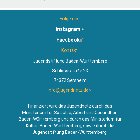
Folge uns:
Instagram
(Link
ist
Facebook
(Link
extern)
ist
Kontakt:
extern)
Jugendstiftung Baden-Württemberg
Schlossstraße 23
74372 Sersheim
info@jugendnetz.de
(Link
sendet
E-
Finanziert wird das Jugendnetz durch das
Mail)
Ministerium für Soziales, Arbeit und Gesundheit
Baden-Württemberg und durch das Ministerium für
Kultus Baden-Württemberg, sowie durch die
Jugendstiftung Baden-Württemberg.