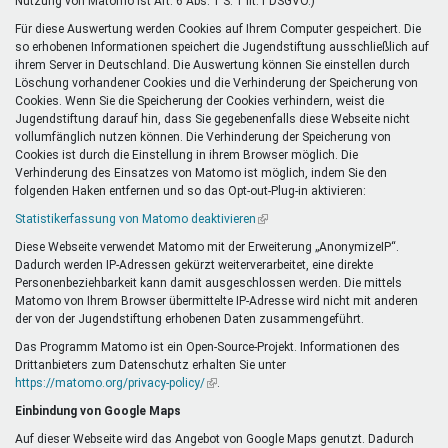
Nutzung von Matomo ist Art. 6 Abs. 1 S. 1 lit. f DSGVO.)
Für diese Auswertung werden Cookies auf Ihrem Computer gespeichert. Die
so erhobenen Informationen speichert die Jugendstiftung ausschließlich auf
ihrem Server in Deutschland. Die Auswertung können Sie einstellen durch
Löschung vorhandener Cookies und die Verhinderung der Speicherung von
Cookies. Wenn Sie die Speicherung der Cookies verhindern, weist die
Jugendstiftung darauf hin, dass Sie gegebenenfalls diese Webseite nicht
vollumfänglich nutzen können. Die Verhinderung der Speicherung von
Cookies ist durch die Einstellung in ihrem Browser möglich. Die
Verhinderung des Einsatzes von Matomo ist möglich, indem Sie den
folgenden Haken entfernen und so das Opt-out-Plug-in aktivieren:
Statistikerfassung von Matomo deaktivieren
(Link
ist
Diese Webseite verwendet Matomo mit der Erweiterung „AnonymizeIP“.
extern)
Dadurch werden IP-Adressen gekürzt weiterverarbeitet, eine direkte
Personenbeziehbarkeit kann damit ausgeschlossen werden. Die mittels
Matomo von Ihrem Browser übermittelte IP-Adresse wird nicht mit anderen
der von der Jugendstiftung erhobenen Daten zusammengeführt.
Das Programm Matomo ist ein Open-Source-Projekt. Informationen des
Drittanbieters zum Datenschutz erhalten Sie unter
https://matomo.org/privacy-policy/
(Link
.
ist
Einbindung von Google Maps
extern)
Auf dieser Webseite wird das Angebot von Google Maps genutzt. Dadurch