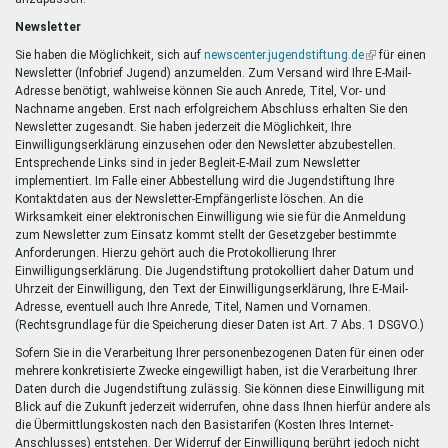
Newsletter
Sie haben die Möglichkeit, sich auf
newscenter.jugendstiftung.de
(Link
für einen
Newsletter (Infobrief Jugend) anzumelden. Zum Versand wird Ihre E-Mail-
ist
Adresse benötigt, wahlweise können Sie auch Anrede, Titel, Vor- und
extern)
Nachname angeben. Erst nach erfolgreichem Abschluss erhalten Sie den
Newsletter zugesandt. Sie haben jederzeit die Möglichkeit, Ihre
Einwilligungserklärung einzusehen oder den Newsletter abzubestellen.
Entsprechende Links sind in jeder Begleit-E-Mail zum Newsletter
implementiert. Im Falle einer Abbestellung wird die Jugendstiftung Ihre
Kontaktdaten aus der Newsletter-Empfängerliste löschen. An die
Wirksamkeit einer elektronischen Einwilligung wie sie für die Anmeldung
zum Newsletter zum Einsatz kommt stellt der Gesetzgeber bestimmte
Anforderungen. Hierzu gehört auch die Protokollierung Ihrer
Einwilligungserklärung. Die Jugendstiftung protokolliert daher Datum und
Uhrzeit der Einwilligung, den Text der Einwilligungserklärung, Ihre E-Mail-
Adresse, eventuell auch Ihre Anrede, Titel, Namen und Vornamen.
(Rechtsgrundlage für die Speicherung dieser Daten ist Art. 7 Abs. 1 DSGVO.)
Sofern Sie in die Verarbeitung Ihrer personenbezogenen Daten für einen oder
mehrere konkretisierte Zwecke eingewilligt haben, ist die Verarbeitung Ihrer
Daten durch die Jugendstiftung zulässig. Sie können diese Einwilligung mit
Blick auf die Zukunft jederzeit widerrufen, ohne dass Ihnen hierfür andere als
die Übermittlungskosten nach den Basistarifen (Kosten Ihres Internet-
Anschlusses) entstehen. Der Widerruf der Einwilligung berührt jedoch nicht