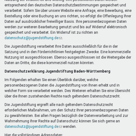
Mentoren & Projekte
entsprechend den deutschen Datenschutzbestimmungen gespeichert und
verarbeitet. Sofern Sie über unsere Website eine Anfrage, eine Bewerbung, eine
Bestellung oder eine Buchung an uns richten, so erfolgt die Offenlegung Ihrer
Daten auf ausdrücklicher freiwilliger Basis. Ihre personenbezogenen Daten
Schule & Beruf
werden zur weiteren Bearbeitung genutzt und bis auf Widerruf elektronisch
gespeichert und verarbeitet. Ein Widerruf ist zu richten an
datenschutz@jugendstiftung.de
(Link
.
sendet
Die Jugendstiftung verarbeitet Ihre Daten ausschließlich für die in der
Demokratie & Beteiligung
E-
Satzung und in den Förderrichtlinien festgelegten Zwecke. Eine kommerzielle
Mail)
Nutzung ist ausgeschlossen. Ebenso ausgeschlossen ist die Weitergabe der
Daten an Dritte, die diese kommerziell nutzen könnten.
Datenschutzerklärung Jugendstiftung Baden-Württemberg
Im Folgenden erhalten Sie einen Überblick darüber, welche
personenbezogenen Daten die Jugendstiftung von Ihnen erhebt und in
welcher Form sie verarbeitet werden. Des Weiteren erhalten Sie eine Übersicht
über die Ihnen zustehenden Rechte nach geltendem Datenschutzrecht.
Die Jugendstiftung ergreift alle nach geltendem Datenschutzrecht
erforderlichen Maßnahmen, um den Schutz Ihrer personenbezogenen Daten
zu gewährleisten. Bei allen Fragen bezüglich der Datenverarbeitung und zur
Wahrnehmung Ihrer Rechte auf Datenschutz können Sie sich gerne an
datenschutz@jugendstiftung.de
(Link
wenden.
sendet
Hier die vollständigen Adressdaten: