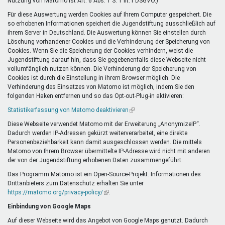
Nutzung von Matomo ist Art. 6 Abs. 1 S. 1 lit. f DSGVO.)
Für diese Auswertung werden Cookies auf Ihrem Computer gespeichert. Die
so erhobenen Informationen speichert die Jugendstiftung ausschließlich auf
ihrem Server in Deutschland. Die Auswertung können Sie einstellen durch
Löschung vorhandener Cookies und die Verhinderung der Speicherung von
Cookies. Wenn Sie die Speicherung der Cookies verhindern, weist die
Jugendstiftung darauf hin, dass Sie gegebenenfalls diese Webseite nicht
vollumfänglich nutzen können. Die Verhinderung der Speicherung von
Cookies ist durch die Einstellung in ihrem Browser möglich. Die
Verhinderung des Einsatzes von Matomo ist möglich, indem Sie den
folgenden Haken entfernen und so das Opt-out-Plug-in aktivieren:
Statistikerfassung von Matomo deaktivieren
(Link
ist
Diese Webseite verwendet Matomo mit der Erweiterung „AnonymizeIP“.
extern)
Dadurch werden IP-Adressen gekürzt weiterverarbeitet, eine direkte
Personenbeziehbarkeit kann damit ausgeschlossen werden. Die mittels
Matomo von Ihrem Browser übermittelte IP-Adresse wird nicht mit anderen
der von der Jugendstiftung erhobenen Daten zusammengeführt.
Das Programm Matomo ist ein Open-Source-Projekt. Informationen des
Drittanbieters zum Datenschutz erhalten Sie unter
https://matomo.org/privacy-policy/
(Link
.
ist
Einbindung von Google Maps
extern)
Auf dieser Webseite wird das Angebot von Google Maps genutzt. Dadurch