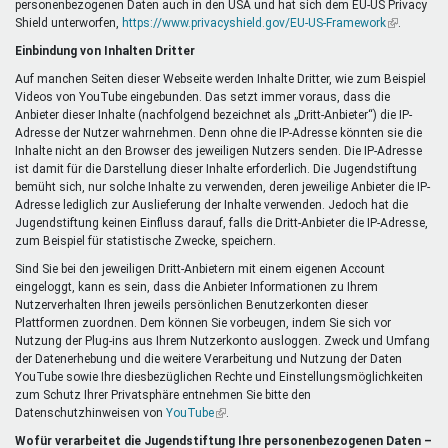
personenbezogenen Daten auch in den USA und hat sich dem EU-US Privacy
ist
Shield unterworfen,
https://www.privacyshield.gov/EU-US-Framework
extern)
(Link
.
ist
Einbindung von Inhalten Dritter
extern)
Auf manchen Seiten dieser Webseite werden Inhalte Dritter, wie zum Beispiel
Videos von YouTube eingebunden. Das setzt immer voraus, dass die
Anbieter dieser Inhalte (nachfolgend bezeichnet als „Dritt-Anbieter“) die IP-
Adresse der Nutzer wahrnehmen. Denn ohne die IP-Adresse könnten sie die
Inhalte nicht an den Browser des jeweiligen Nutzers senden. Die IP-Adresse
ist damit für die Darstellung dieser Inhalte erforderlich. Die Jugendstiftung
bemüht sich, nur solche Inhalte zu verwenden, deren jeweilige Anbieter die IP-
Adresse lediglich zur Auslieferung der Inhalte verwenden. Jedoch hat die
Jugendstiftung keinen Einfluss darauf, falls die Dritt-Anbieter die IP-Adresse,
zum Beispiel für statistische Zwecke, speichern.
Sind Sie bei den jeweiligen Dritt-Anbietern mit einem eigenen Account
eingeloggt, kann es sein, dass die Anbieter Informationen zu Ihrem
Nutzerverhalten Ihren jeweils persönlichen Benutzerkonten dieser
Plattformen zuordnen. Dem können Sie vorbeugen, indem Sie sich vor
Nutzung der Plug-ins aus Ihrem Nutzerkonto ausloggen. Zweck und Umfang
der Datenerhebung und die weitere Verarbeitung und Nutzung der Daten
YouTube sowie Ihre diesbezüglichen Rechte und Einstellungsmöglichkeiten
zum Schutz Ihrer Privatsphäre entnehmen Sie bitte den
Datenschutzhinweisen von
YouTube
(Link
.
ist
Wofür verarbeitet die Jugendstiftung Ihre personenbezogenen Daten –