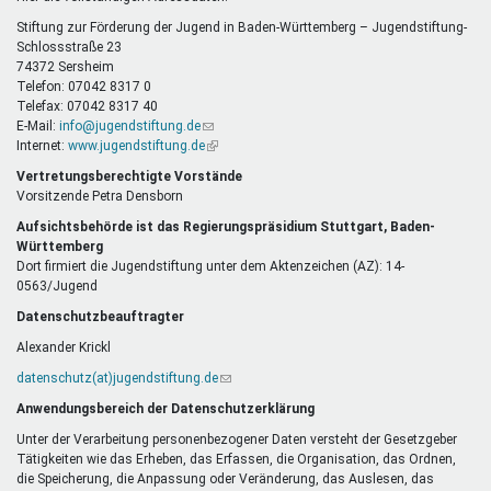
E-
Mail)
Stiftung zur Förderung der Jugend in Baden-Württemberg – Jugendstiftung-
Schlossstraße 23
74372 Sersheim
Telefon: 07042 8317 0
Telefax: 07042 8317 40
E-Mail:
info@jugendstiftung.de
(Link
Internet:
www.jugendstiftung.de
sendet
(Link
E-
ist
Vertretungsberechtigte Vorstände
Mail)
extern)
Vorsitzende Petra Densborn
Aufsichtsbehörde ist das Regierungspräsidium Stuttgart, Baden-
Württemberg
Dort firmiert die Jugendstiftung unter dem Aktenzeichen (AZ): 14-
0563/Jugend
Datenschutzbeauftragter
Alexander Krickl
datenschutz(at)jugendstiftung.de
(Link
sendet
Anwendungsbereich der Datenschutzerklärung
E-
Mail)
Unter der Verarbeitung personenbezogener Daten versteht der Gesetzgeber
Tätigkeiten wie das Erheben, das Erfassen, die Organisation, das Ordnen,
die Speicherung, die Anpassung oder Veränderung, das Auslesen, das