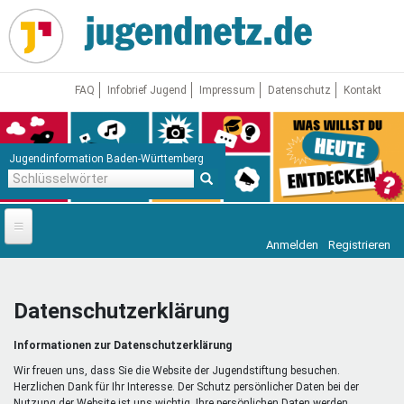
Direkt
zum
Inhalt
FAQ
Infobrief Jugend
Impressum
Datenschutz
Kontakt
Jugendinformation Baden-Württemberg
Schlüsselwörter
Anmelden
Registrieren
Startseite
News
Datenschutzerklärung
Jugendnetz
Informationen zur Datenschutzerklärung
Freizeit & Reisen
Vor Ort
Wir freuen uns, dass Sie die Website der Jugendstiftung besuchen.
Herzlichen Dank für Ihr Interesse. Der Schutz persönlicher Daten bei der
Nutzung der Website ist uns wichtig. Ihre persönlichen Daten werden