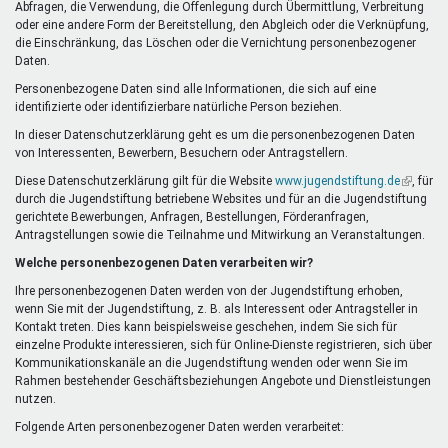
Abfragen, die Verwendung, die Offenlegung durch Übermittlung, Verbreitung
oder eine andere Form der Bereitstellung, den Abgleich oder die Verknüpfung,
die Einschränkung, das Löschen oder die Vernichtung personenbezogener
Daten.
Personenbezogene Daten sind alle Informationen, die sich auf eine
identifizierte oder identifizierbare natürliche Person beziehen.
In dieser Datenschutzerklärung geht es um die personenbezogenen Daten
von Interessenten, Bewerbern, Besuchern oder Antragstellern.
Diese Datenschutzerklärung gilt für die Website
www.jugendstiftung.de
(Link
, für
durch die Jugendstiftung betriebene Websites und für an die Jugendstiftung
ist
gerichtete Bewerbungen, Anfragen, Bestellungen, Förderanfragen,
extern)
Antragstellungen sowie die Teilnahme und Mitwirkung an Veranstaltungen.
Welche personenbezogenen Daten verarbeiten wir?
Ihre personenbezogenen Daten werden von der Jugendstiftung erhoben,
wenn Sie mit der Jugendstiftung, z. B. als Interessent oder Antragsteller in
Kontakt treten. Dies kann beispielsweise geschehen, indem Sie sich für
einzelne Produkte interessieren, sich für Online-Dienste registrieren, sich über
Kommunikationskanäle an die Jugendstiftung wenden oder wenn Sie im
Rahmen bestehender Geschäftsbeziehungen Angebote und Dienstleistungen
nutzen.
Folgende Arten personenbezogener Daten werden verarbeitet: