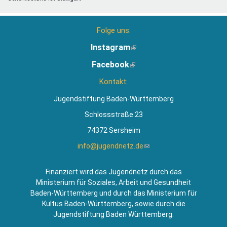
Folge uns:
Instagram
(Link
ist
Facebook
(Link
extern)
ist
Kontakt:
extern)
Jugendstiftung Baden-Württemberg
Schlossstraße 23
74372 Sersheim
info@jugendnetz.de
(Link
sendet
E-
Finanziert wird das Jugendnetz durch das
Mail)
Ministerium für Soziales, Arbeit und Gesundheit
Baden-Württemberg und durch das Ministerium für
Kultus Baden-Württemberg, sowie durch die
Jugendstiftung Baden Württemberg.