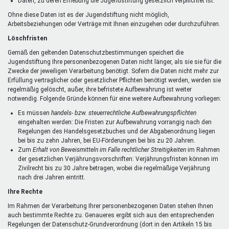
Daten, zu deren Erhebung die Jugendstiftung gesetzlich verpflichtet ist.
Ohne diese Daten ist es der Jugendstiftung nicht möglich,
Arbeitsbeziehungen oder Verträge mit Ihnen einzugehen oder durchzuführen.
Löschfristen
Gemäß den geltenden Datenschutzbestimmungen speichert die
Jugendstiftung Ihre personenbezogenen Daten nicht länger, als sie sie für die
Zwecke der jeweiligen Verarbeitung benötigt. Sofern die Daten nicht mehr zur
Erfüllung vertraglicher oder gesetzlicher Pflichten benötigt werden, werden sie
regelmäßig gelöscht, außer, ihre befristete Aufbewahrung ist weiter
notwendig. Folgende Gründe können für eine weitere Aufbewahrung vorliegen:
Es müssen
handels- bzw. steuerrechtliche Aufbewahrungspflichten
eingehalten werden: Die Fristen zur Aufbewahrung vorrangig nach den
Regelungen des Handelsgesetzbuches und der Abgabenordnung liegen
bei bis zu zehn Jahren, bei EU-Förderungen bei bis zu 20 Jahren.
Zum
Erhalt von Beweismitteln im Falle rechtlicher Streitigkeiten
im Rahmen
der gesetzlichen Verjährungsvorschriften: Verjährungsfristen können im
Zivilrecht bis zu 30 Jahre betragen, wobei die regelmäßige Verjährung
nach drei Jahren eintritt.
Ihre Rechte
Im Rahmen der Verarbeitung Ihrer personenbezogenen Daten stehen Ihnen
auch bestimmte Rechte zu. Genaueres ergibt sich aus den entsprechenden
Regelungen der Datenschutz-Grundverordnung (dort in den Artikeln 15 bis