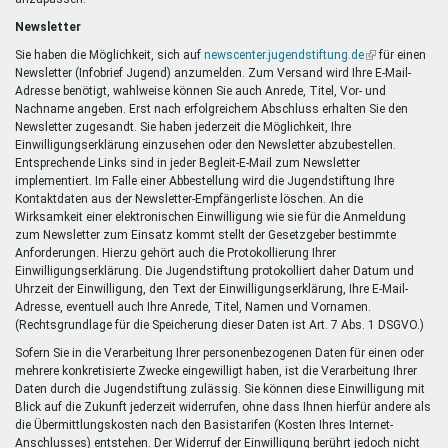
Newsletter
Sie haben die Möglichkeit, sich auf
newscenter.jugendstiftung.de
(Link
für einen
Newsletter (Infobrief Jugend) anzumelden. Zum Versand wird Ihre E-Mail-
ist
Adresse benötigt, wahlweise können Sie auch Anrede, Titel, Vor- und
extern)
Nachname angeben. Erst nach erfolgreichem Abschluss erhalten Sie den
Newsletter zugesandt. Sie haben jederzeit die Möglichkeit, Ihre
Einwilligungserklärung einzusehen oder den Newsletter abzubestellen.
Entsprechende Links sind in jeder Begleit-E-Mail zum Newsletter
implementiert. Im Falle einer Abbestellung wird die Jugendstiftung Ihre
Kontaktdaten aus der Newsletter-Empfängerliste löschen. An die
Wirksamkeit einer elektronischen Einwilligung wie sie für die Anmeldung
zum Newsletter zum Einsatz kommt stellt der Gesetzgeber bestimmte
Anforderungen. Hierzu gehört auch die Protokollierung Ihrer
Einwilligungserklärung. Die Jugendstiftung protokolliert daher Datum und
Uhrzeit der Einwilligung, den Text der Einwilligungserklärung, Ihre E-Mail-
Adresse, eventuell auch Ihre Anrede, Titel, Namen und Vornamen.
(Rechtsgrundlage für die Speicherung dieser Daten ist Art. 7 Abs. 1 DSGVO.)
Sofern Sie in die Verarbeitung Ihrer personenbezogenen Daten für einen oder
mehrere konkretisierte Zwecke eingewilligt haben, ist die Verarbeitung Ihrer
Daten durch die Jugendstiftung zulässig. Sie können diese Einwilligung mit
Blick auf die Zukunft jederzeit widerrufen, ohne dass Ihnen hierfür andere als
die Übermittlungskosten nach den Basistarifen (Kosten Ihres Internet-
Anschlusses) entstehen. Der Widerruf der Einwilligung berührt jedoch nicht