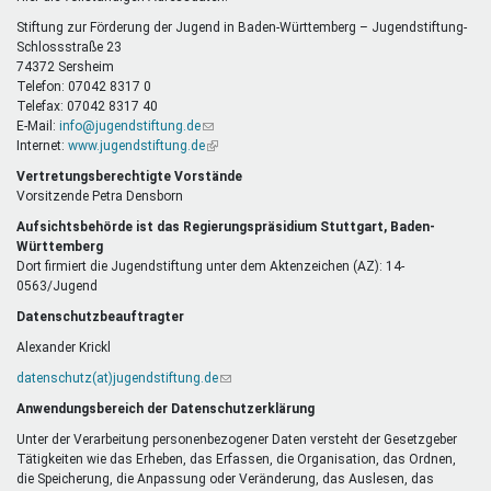
E-
Mail)
Stiftung zur Förderung der Jugend in Baden-Württemberg – Jugendstiftung-
Schlossstraße 23
74372 Sersheim
Telefon: 07042 8317 0
Telefax: 07042 8317 40
E-Mail:
info@jugendstiftung.de
(Link
Internet:
www.jugendstiftung.de
sendet
(Link
E-
ist
Vertretungsberechtigte Vorstände
Mail)
extern)
Vorsitzende Petra Densborn
Aufsichtsbehörde ist das Regierungspräsidium Stuttgart, Baden-
Württemberg
Dort firmiert die Jugendstiftung unter dem Aktenzeichen (AZ): 14-
0563/Jugend
Datenschutzbeauftragter
Alexander Krickl
datenschutz(at)jugendstiftung.de
(Link
sendet
Anwendungsbereich der Datenschutzerklärung
E-
Mail)
Unter der Verarbeitung personenbezogener Daten versteht der Gesetzgeber
Tätigkeiten wie das Erheben, das Erfassen, die Organisation, das Ordnen,
die Speicherung, die Anpassung oder Veränderung, das Auslesen, das