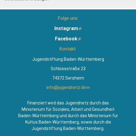
Folge uns:
Instagram
(Link
ist
Facebook
(Link
extern)
ist
Kontakt:
extern)
Jugendstiftung Baden-Württemberg
Schlossstraße 23
74372 Sersheim
info@jugendnetz.de
(Link
sendet
E-
Finanziert wird das Jugendnetz durch das
Mail)
Ministerium für Soziales, Arbeit und Gesundheit
Baden-Württemberg und durch das Ministerium für
Kultus Baden-Württemberg, sowie durch die
Jugendstiftung Baden-Württemberg.