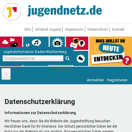
Direkt
zum
Inhalt
FAQ
Infobrief Jugend
Impressum
Datenschutz
Kontakt
Jugendinformation Baden-Württemberg
Schlüsselwörter
Anmelden
Registrieren
Startseite
News
Datenschutzerklärung
Jugendnetz
Informationen zur Datenschutzerklärung
Freizeit & Reisen
Vor Ort
Wir freuen uns, dass Sie die Website der Jugendstiftung besuchen.
Herzlichen Dank für Ihr Interesse. Der Schutz persönlicher Daten bei der
Nutzung der Website ist uns wichtig. Ihre persönlichen Daten werden