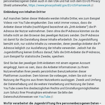
personenbezogenen Daten auch in den USA und hat sich dem EU-US Privacy
ist
Shield unterworfen,
https://www.privacyshield.gov/EU-US-Framework
extern)
(Link
.
ist
Einbindung von Inhalten Dritter
extern)
Auf manchen Seiten dieser Webseite werden Inhalte Dritter, wie zum Beispiel
Videos von YouTube eingebunden. Das setzt immer voraus, dass die
Anbieter dieser Inhalte (nachfolgend bezeichnet als „Dritt-Anbieter“) die IP-
Adresse der Nutzer wahrnehmen. Denn ohne die IP-Adresse könnten sie die
Inhalte nicht an den Browser des jeweiligen Nutzers senden. Die IP-Adresse
ist damit für die Darstellung dieser Inhalte erforderlich. Die Jugendstiftung
bemüht sich, nur solche Inhalte zu verwenden, deren jeweilige Anbieter die IP-
Adresse lediglich zur Auslieferung der Inhalte verwenden. Jedoch hat die
Jugendstiftung keinen Einfluss darauf, falls die Dritt-Anbieter die IP-Adresse,
zum Beispiel für statistische Zwecke, speichern.
Sind Sie bei den jeweiligen Dritt-Anbietern mit einem eigenen Account
eingeloggt, kann es sein, dass die Anbieter Informationen zu Ihrem
Nutzerverhalten Ihren jeweils persönlichen Benutzerkonten dieser
Plattformen zuordnen. Dem können Sie vorbeugen, indem Sie sich vor
Nutzung der Plug-ins aus Ihrem Nutzerkonto ausloggen. Zweck und Umfang
der Datenerhebung und die weitere Verarbeitung und Nutzung der Daten
YouTube sowie Ihre diesbezüglichen Rechte und Einstellungsmöglichkeiten
zum Schutz Ihrer Privatsphäre entnehmen Sie bitte den
Datenschutzhinweisen von
YouTube
(Link
.
ist
Wofür verarbeitet die Jugendstiftung Ihre personenbezogenen Daten –