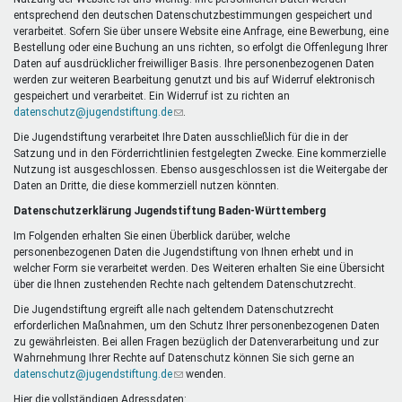
Mentoren & Projekte
entsprechend den deutschen Datenschutzbestimmungen gespeichert und
verarbeitet. Sofern Sie über unsere Website eine Anfrage, eine Bewerbung, eine
Bestellung oder eine Buchung an uns richten, so erfolgt die Offenlegung Ihrer
Daten auf ausdrücklicher freiwilliger Basis. Ihre personenbezogenen Daten
Schule & Beruf
werden zur weiteren Bearbeitung genutzt und bis auf Widerruf elektronisch
gespeichert und verarbeitet. Ein Widerruf ist zu richten an
datenschutz@jugendstiftung.de
(Link
.
sendet
Die Jugendstiftung verarbeitet Ihre Daten ausschließlich für die in der
Demokratie & Beteiligung
E-
Satzung und in den Förderrichtlinien festgelegten Zwecke. Eine kommerzielle
Mail)
Nutzung ist ausgeschlossen. Ebenso ausgeschlossen ist die Weitergabe der
Daten an Dritte, die diese kommerziell nutzen könnten.
Datenschutzerklärung Jugendstiftung Baden-Württemberg
Im Folgenden erhalten Sie einen Überblick darüber, welche
personenbezogenen Daten die Jugendstiftung von Ihnen erhebt und in
welcher Form sie verarbeitet werden. Des Weiteren erhalten Sie eine Übersicht
über die Ihnen zustehenden Rechte nach geltendem Datenschutzrecht.
Die Jugendstiftung ergreift alle nach geltendem Datenschutzrecht
erforderlichen Maßnahmen, um den Schutz Ihrer personenbezogenen Daten
zu gewährleisten. Bei allen Fragen bezüglich der Datenverarbeitung und zur
Wahrnehmung Ihrer Rechte auf Datenschutz können Sie sich gerne an
datenschutz@jugendstiftung.de
(Link
wenden.
sendet
Hier die vollständigen Adressdaten: