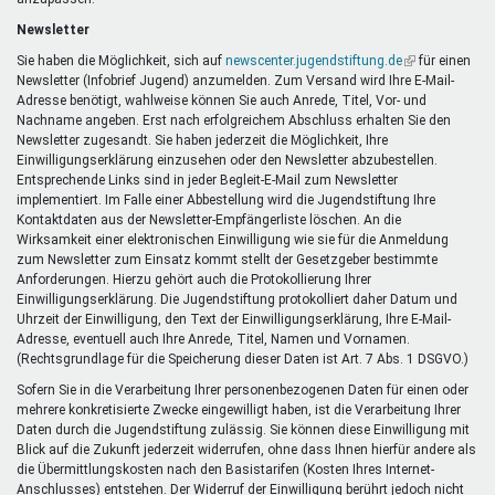
Newsletter
Sie haben die Möglichkeit, sich auf
newscenter.jugendstiftung.de
(Link
für einen
Newsletter (Infobrief Jugend) anzumelden. Zum Versand wird Ihre E-Mail-
ist
Adresse benötigt, wahlweise können Sie auch Anrede, Titel, Vor- und
extern)
Nachname angeben. Erst nach erfolgreichem Abschluss erhalten Sie den
Newsletter zugesandt. Sie haben jederzeit die Möglichkeit, Ihre
Einwilligungserklärung einzusehen oder den Newsletter abzubestellen.
Entsprechende Links sind in jeder Begleit-E-Mail zum Newsletter
implementiert. Im Falle einer Abbestellung wird die Jugendstiftung Ihre
Kontaktdaten aus der Newsletter-Empfängerliste löschen. An die
Wirksamkeit einer elektronischen Einwilligung wie sie für die Anmeldung
zum Newsletter zum Einsatz kommt stellt der Gesetzgeber bestimmte
Anforderungen. Hierzu gehört auch die Protokollierung Ihrer
Einwilligungserklärung. Die Jugendstiftung protokolliert daher Datum und
Uhrzeit der Einwilligung, den Text der Einwilligungserklärung, Ihre E-Mail-
Adresse, eventuell auch Ihre Anrede, Titel, Namen und Vornamen.
(Rechtsgrundlage für die Speicherung dieser Daten ist Art. 7 Abs. 1 DSGVO.)
Sofern Sie in die Verarbeitung Ihrer personenbezogenen Daten für einen oder
mehrere konkretisierte Zwecke eingewilligt haben, ist die Verarbeitung Ihrer
Daten durch die Jugendstiftung zulässig. Sie können diese Einwilligung mit
Blick auf die Zukunft jederzeit widerrufen, ohne dass Ihnen hierfür andere als
die Übermittlungskosten nach den Basistarifen (Kosten Ihres Internet-
Anschlusses) entstehen. Der Widerruf der Einwilligung berührt jedoch nicht