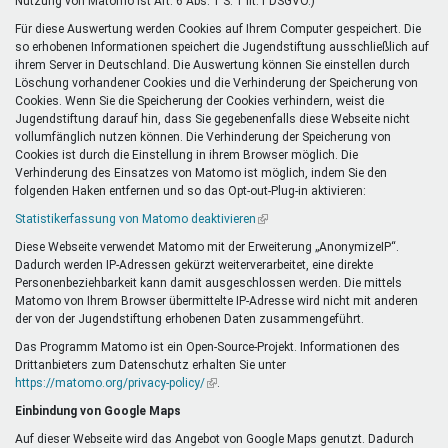
Nutzung von Matomo ist Art. 6 Abs. 1 S. 1 lit. f DSGVO.)
Für diese Auswertung werden Cookies auf Ihrem Computer gespeichert. Die
so erhobenen Informationen speichert die Jugendstiftung ausschließlich auf
ihrem Server in Deutschland. Die Auswertung können Sie einstellen durch
Löschung vorhandener Cookies und die Verhinderung der Speicherung von
Cookies. Wenn Sie die Speicherung der Cookies verhindern, weist die
Jugendstiftung darauf hin, dass Sie gegebenenfalls diese Webseite nicht
vollumfänglich nutzen können. Die Verhinderung der Speicherung von
Cookies ist durch die Einstellung in ihrem Browser möglich. Die
Verhinderung des Einsatzes von Matomo ist möglich, indem Sie den
folgenden Haken entfernen und so das Opt-out-Plug-in aktivieren:
Statistikerfassung von Matomo deaktivieren
(Link
ist
Diese Webseite verwendet Matomo mit der Erweiterung „AnonymizeIP“.
extern)
Dadurch werden IP-Adressen gekürzt weiterverarbeitet, eine direkte
Personenbeziehbarkeit kann damit ausgeschlossen werden. Die mittels
Matomo von Ihrem Browser übermittelte IP-Adresse wird nicht mit anderen
der von der Jugendstiftung erhobenen Daten zusammengeführt.
Das Programm Matomo ist ein Open-Source-Projekt. Informationen des
Drittanbieters zum Datenschutz erhalten Sie unter
https://matomo.org/privacy-policy/
(Link
.
ist
Einbindung von Google Maps
extern)
Auf dieser Webseite wird das Angebot von Google Maps genutzt. Dadurch