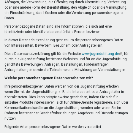
Abfragen, die Verwendung, die Offenlegung durch Übermittlung, Verbreitung
oder eine andere Form der Bereitstellung, den Abgleich oder die Verknüpfung,
die Einschränkung, das Löschen oder die Vernichtung personenbezogener
Daten.
Personenbezogene Daten sind alle Informationen, die sich auf eine
identifizierte oder identifizierbare natürliche Person beziehen.
In dieser Datenschutzerklärung geht es um die personenbezogenen Daten
von Interessenten, Bewerbern, Besuchern oder Antragstellern.
Diese Datenschutzerklärung gilt für die Website
www.jugendstiftung.de
(Link
, für
durch die Jugendstiftung betriebene Websites und für an die Jugendstiftung
ist
gerichtete Bewerbungen, Anfragen, Bestellungen, Förderanfragen,
extern)
Antragstellungen sowie die Teilnahme und Mitwirkung an Veranstaltungen.
Welche personenbezogenen Daten verarbeiten wir?
Ihre personenbezogenen Daten werden von der Jugendstiftung erhoben,
wenn Sie mit der Jugendstiftung, z. B. als Interessent oder Antragsteller in
Kontakt treten. Dies kann beispielsweise geschehen, indem Sie sich für
einzelne Produkte interessieren, sich für Online-Dienste registrieren, sich über
Kommunikationskanäle an die Jugendstiftung wenden oder wenn Sie im
Rahmen bestehender Geschäftsbeziehungen Angebote und Dienstleistungen
nutzen.
Folgende Arten personenbezogener Daten werden verarbeitet: