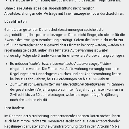
Daten, zu deren Erhebung die Jugendstiftung gesetzlich verpflichtet ist.
Ohne diese Daten ist es der Jugendstiftung nicht möglich,
Arbeitsbeziehungen oder Verträge mit Ihnen einzugehen oder durchzuführen.
Löschfristen
Gemäß den geltenden Datenschutzbestimmungen speichert die
Jugendstiftung Ihre personenbezogenen Daten nicht länger, als sie sie für die
Zwecke der jeweiligen Verarbeitung benötigt. Sofern die Daten nicht mehr zur
Erfüllung vertraglicher oder gesetzlicher Pflichten benötigt werden, werden sie
regelmäßig gelöscht, außer, ihre befristete Aufbewahrung ist weiter
notwendig. Folgende Gründe können für eine weitere Aufbewahrung vorliegen:
Es müssen
handels- bzw. steuerrechtliche Aufbewahrungspflichten
eingehalten werden: Die Fristen zur Aufbewahrung vorrangig nach den
Regelungen des Handelsgesetzbuches und der Abgabenordnung liegen
bei bis zu zehn Jahren, bei EU-Förderungen bei bis zu 20 Jahren.
Zum
Erhalt von Beweismitteln im Falle rechtlicher Streitigkeiten
im Rahmen
der gesetzlichen Verjährungsvorschriften: Verjährungsfristen können im
Zivilrecht bis zu 30 Jahre betragen, wobei die regelmäßige Verjährung
nach drei Jahren eintritt.
Ihre Rechte
Im Rahmen der Verarbeitung Ihrer personenbezogenen Daten stehen Ihnen
auch bestimmte Rechte zu. Genaueres ergibt sich aus den entsprechenden
Regelungen der Datenschutz-Grundverordnung (dort in den Artikeln 15 bis