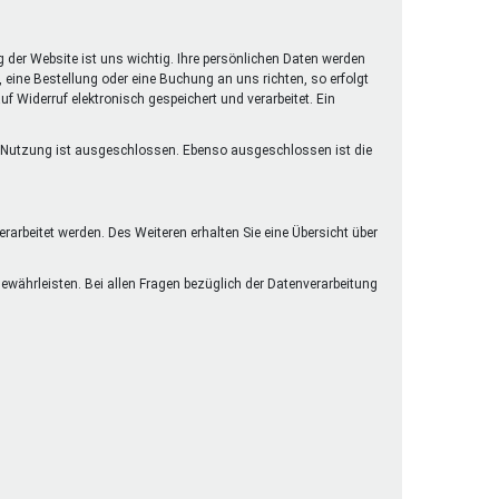
henrechte
ltcoach
g der Website ist uns wichtig. Ihre persönlichen Daten werden
darbeitsnetz
eine Bestellung oder eine Buchung an uns richten, so erfolgt
f Widerruf elektronisch gespeichert und verarbeitet. Ein
dgemeinderäte
ct! im Netz
lle Nutzung ist ausgeschlossen. Ebenso ausgeschlossen ist die
dagentur
arbeitet werden. Des Weiteren erhalten Sie eine Übersicht über
währleisten. Bei allen Fragen bezüglich der Datenverarbeitung