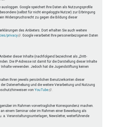
 ausloggen. Google speichert Ihre Daten als Nutzungsprofile
esondere (selbst für nicht eingeloggte Nutzer) zur Erbringung
 ein Widerspruchsrecht zu gegen die Bildung dieser
rklärungen des Anbieters. Dort erhalten Sie auch weitere
cies/privacy
(Link
. Google verarbeitet Ihre personenbezogenen Daten
ist
extern)
ieter dieser Inhalte (nachfolgend bezeichnet als „Dritt-
en. Die IP-Adresse ist damit für die Darstellung dieser Inhalte
er Inhalte verwenden. Jedoch hat die Jugendstiftung keinen
halten Ihren jeweils persönlichen Benutzerkonten dieser
 der Datenerhebung und die weitere Verarbeitung und Nutzung
tenschutzhinweisen von
YouTube
(Link
.
ist
extern)
g gegenüber im Rahmen vorvertraglicher Korrespondenz machen.
me an einem Seminar oder im Rahmen einer Bewerbung als
. a. Veranstaltungsunterlagen, Newsletter, weiterführende