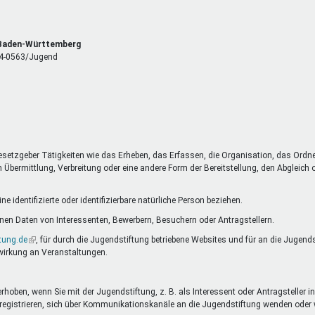
, Baden-Württemberg
 14-0563/Jugend
esetzgeber Tätigkeiten wie das Erheben, das Erfassen, die Organisation, das Ordn
Übermittlung, Verbreitung oder eine andere Form der Bereitstellung, den Abgleich
 identifizierte oder identifizierbare natürliche Person beziehen.
en Daten von Interessenten, Bewerbern, Besuchern oder Antragstellern.
tung.de
(Link
, für durch die Jugendstiftung betriebene Websites und für an die Jugend
wirkung an Veranstaltungen.
ist
extern)
oben, wenn Sie mit der Jugendstiftung, z. B. als Interessent oder Antragsteller in
nste registrieren, sich über Kommunikationskanäle an die Jugendstiftung wenden o