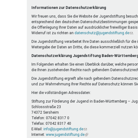
Ferienfreizeiten
Informationen zur Datenschutzerklärung
Sprung ins Ausland
Wir freuen uns, dass Sie die Website der Jugendstiftung besuche
entsprechend den deutschen Datenschutzbestimmungen gespeicher
die Offenlegung Ihrer Daten auf ausdrücklicher freiwilliger Bas
Widerruf ist zu richten an
datenschutz@jugendstiftung.de
(Link
.
send
Die Jugendstiftung verarbeitet Ihre Daten ausschließlich für d
E-
Weitergabe der Daten an Dritte, die diese kommerziell nutzen k
Mail)
Datenschutzerklärung Jugendstiftung Baden-Württember
Im Folgenden erhalten Sie einen Überblick darüber, welche perso
die Ihnen zustehenden Rechte nach geltendem Datenschutzrech
Die Jugendstiftung ergreift alle nach geltendem Datenschutzre
und zur Wahrnehmung Ihrer Rechte auf Datenschutz können Sie
Hier die vollständigen Adressdaten:
Stiftung zur Förderung der Jugend in Baden-Württemberg – Jug
Schlossstraße 23
74372 Sersheim
Telefon: 07042 8317 0
Telefax: 07042 8317 40
E-Mail:
info@jugendstiftung.de
(Link
Internet:
www.jugendstiftung.de
sendet
(Link