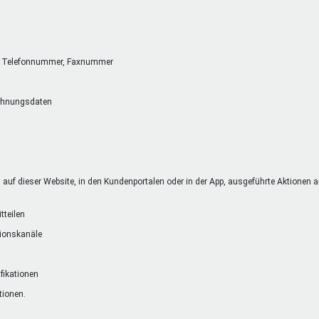
se, Telefonnummer, Faxnummer
chnungsdaten
uf dieser Website, in den Kundenportalen oder in der App, ausgeführte Aktionen auf
tteilen
tionskanäle
ifikationen
tionen.