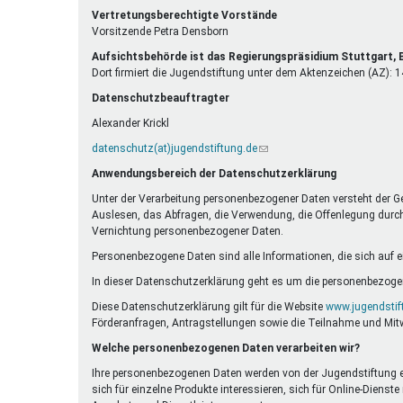
E-
ist
Vertretungsberechtigte Vorstände
Mail)
extern)
Vorsitzende Petra Densborn
Aufsichtsbehörde ist das Regierungspräsidium Stuttgart
Dort firmiert die Jugendstiftung unter dem Aktenzeichen (AZ):
Datenschutzbeauftragter
Alexander Krickl
datenschutz(at)jugendstiftung.de
(Link
sendet
Anwendungsbereich der Datenschutzerklärung
E-
Mail)
Unter der Verarbeitung personenbezogener Daten versteht der G
Auslesen, das Abfragen, die Verwendung, die Offenlegung durch 
Vernichtung personenbezogener Daten.
Personenbezogene Daten sind alle Informationen, die sich auf eine
In dieser Datenschutzerklärung geht es um die personenbezogen
Diese Datenschutzerklärung gilt für die Website
www.jugendstif
Förderanfragen, Antragstellungen sowie die Teilnahme und Mit
Welche personenbezogenen Daten verarbeiten wir?
Ihre personenbezogenen Daten werden von der Jugendstiftung erh
sich für einzelne Produkte interessieren, sich für Online-Die