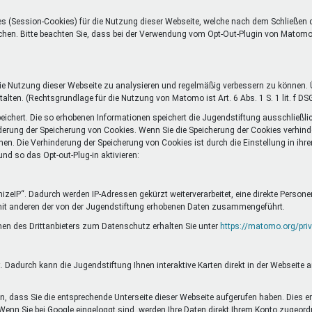
s (Session-Cookies) für die Nutzung dieser Webseite, welche nach dem Schließen
öschen. Bitte beachten Sie, dass bei der Verwendung vom Opt-Out-Plugin von Matom
 Nutzung dieser Webseite zu analysieren und regelmäßig verbessern zu können. Ü
alten. (Rechtsgrundlage für die Nutzung von Matomo ist Art. 6 Abs. 1 S. 1 lit. f DS
chert. Die so erhobenen Informationen speichert die Jugendstiftung ausschließli
erung der Speicherung von Cookies. Wenn Sie die Speicherung der Cookies verhinde
nen. Die Verhinderung der Speicherung von Cookies ist durch die Einstellung in ih
d so das Opt-out-Plug-in aktivieren:
eIP“. Dadurch werden IP-Adressen gekürzt weiterverarbeitet, eine direkte Person
mit anderen der von der Jugendstiftung erhobenen Daten zusammengeführt.
en des Drittanbieters zum Datenschutz erhalten Sie unter
https://matomo.org/priv
 Dadurch kann die Jugendstiftung Ihnen interaktive Karten direkt in der Webseite 
, dass Sie die entsprechende Unterseite dieser Webseite aufgerufen haben. Dies er
 Wenn Sie bei Google eingeloggt sind, werden Ihre Daten direkt Ihrem Konto zugeord