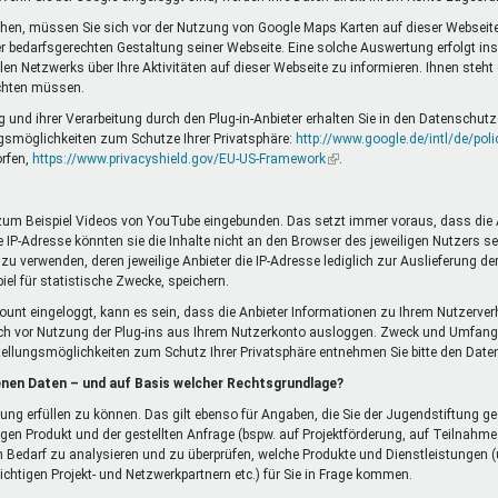
chen, müssen Sie sich vor der Nutzung von Google Maps Karten auf dieser Webseite
bedarfsgerechten Gestaltung seiner Webseite. Eine solche Auswertung erfolgt insb
 Netzwerks über Ihre Aktivitäten auf dieser Webseite zu informieren. Ihnen steht
ichten müssen.
d ihrer Verarbeitung durch den Plug-in-Anbieter erhalten Sie in den Datenschutze
gsmöglichkeiten zum Schutze Ihrer Privatsphäre:
http://www.google.de/intl/de/poli
orfen,
https://www.privacyshield.gov/EU-US-Framework
(Link
.
ist
extern)
 zum Beispiel Videos von YouTube eingebunden. Das setzt immer voraus, dass die Anb
IP-Adresse könnten sie die Inhalte nicht an den Browser des jeweiligen Nutzers send
 zu verwenden, deren jeweilige Anbieter die IP-Adresse lediglich zur Auslieferung d
piel für statistische Zwecke, speichern.
ccount eingeloggt, kann es sein, dass die Anbieter Informationen zu Ihrem Nutzerver
ch vor Nutzung der Plug-ins aus Ihrem Nutzerkonto ausloggen. Zweck und Umfang
tellungsmöglichkeiten zum Schutz Ihrer Privatsphäre entnehmen Sie bitte den Da
enen Daten – und auf Basis welcher Rechtsgrundlage?
llung erfüllen zu können. Das gilt ebenso für Angaben, die Sie der Jugendstiftun
gen Produkt und der gestellten Anfrage (bspw. auf Projektförderung, auf Teilnah
 Bedarf zu analysieren und zu überprüfen, welche Produkte und Dienstleistungen (u
chtigen Projekt- und Netzwerkpartnern etc.) für Sie in Frage kommen.