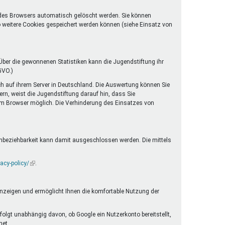
 des Browsers automatisch gelöscht werden. Sie können
o weitere Cookies gespeichert werden können (siehe Einsatz von
ber die gewonnenen Statistiken kann die Jugendstiftung ihr
GVO.)
ch auf ihrem Server in Deutschland. Die Auswertung können Sie
rn, weist die Jugendstiftung darauf hin, dass Sie
rem Browser möglich. Die Verhinderung des Einsatzes von
enbeziehbarkeit kann damit ausgeschlossen werden. Die mittels
acy-policy/
(Link
.
ist
extern)
anzeigen und ermöglicht Ihnen die komfortable Nutzung der
folgt unabhängig davon, ob Google ein Nutzerkonto bereitstellt,
net.