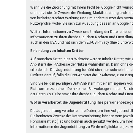
Wenn Sie die Zuordnung mit Ihrem Profil bei Google nicht wüns
und nutzt sie für Zwecke der Werbung, Marktforschung und/oder 
von bedarfsgerechter Werbung und um andere Nutzer des sozialen
Nutzerprofile, wobei Sie sich zur Ausübung dessen an Google r
Weitere Informationen zu Zweck und Umfang der Datenerhebung un
Informationen zu Ihren diesbezüglichen Rechten und Einstellun
auch in den USA und hat sich dem EU-US Privacy Shield unterw
Einbindung von Inhalten Dritter
Auf manchen Seiten dieser Webseite werden Inhalte Dritter, wie
Anbieter“) die IP-Adresse der Nutzer wahrnehmen. Denn ohne die 
erforderlich. Die Jugendstiftung bemüht sich, nur solche Inhalte
Einfluss darauf, falls die Dritt-Anbieter die IP-Adresse, zum Beis
Sind Sie bei den jeweiligen Dritt-Anbietern mit einem eigenen A
Plattformen zuordnen. Dem können Sie vorbeugen, indem Sie si
der Daten YouTube sowie Ihre diesbezüglichen Rechte und Eins
Wofür verarbeitet die Jugendstiftung Ihre personenbezog
Die Jugendstiftung verarbeitet Ihre Daten, um ihre Aufgabenste
Die konkreten Zwecke der Datenverarbeitung hängen vom jeweili
Honorarkraft etc.) ab und können auch genutzt werden, um Ihren
Informationen der Jugendstiftung zu Fördermöglichkeiten, zu wi