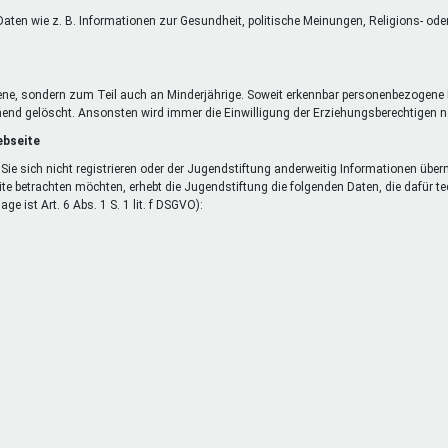
aten wie z. B. Informationen zur Gesundheit, politische Meinungen, Religions- od
ene, sondern zum Teil auch an Minderjährige. Soweit erkennbar personenbezogene 
end gelöscht. Ansonsten wird immer die Einwilligung der Erziehungsberechtigen nac
ebseite
Sie sich nicht registrieren oder der Jugendstiftung anderweitig Informationen übe
ite betrachten möchten, erhebt die Jugendstiftung die folgenden Daten, die dafür 
e ist Art. 6 Abs. 1 S. 1 lit. f DSGVO):