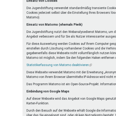
Einsatz von Cookies
Die Jugendstiftung verwendet standardmäßig transiente Cookie
Cookies jederzeit selbst über die Einstellung Ihres Browsers l
Matomo).
Einsatz von Matomo (ehemals Piwik)
Die Jugendstiftung nutzt den Webanalysedienst Matomo, um die
Angebot verbessern und für Sie als Nutzer interessanter ausgest
Für diese Auswertung werden Cookies auf Ihrem Computer gespei
einstellen durch Löschung vorhandener Cookies und die Verhind
gegebenenfalls diese Webseite nicht vollumfänglich nutzen kön
Matomo ist möglich, indem Sie den folgenden Haken entfernen un
Statistikerfassung von Matomo deaktivieren
(Link
ist
Diese Webseite verwendet Matomo mit der Erweiterung „Anonymiz
extern)
Matomo von Ihrem Browser übermittelte IP-Adresse wird nicht 
Das Programm Matomo ist ein Open-Source-Projekt. Information
Einbindung von Google Maps
Auf dieser Webseite wird das Angebot von Google Maps genutzt.
Karten-Funktion.
Durch den Besuch auf der Webseite erhält Google die Information
über das Sie eingeloggt sind, oder ob kein Nutzerkonto besteht.