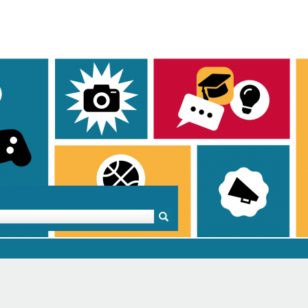
Mentoren & Projekte
Schule & Beruf
Demok
Projekte
Schulen in BW
Demok