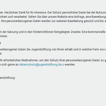
DeinDing BW
Jugendbegleiter
Mensc
Vielfaltcoach
SMpfau (SMV)
Vielfa
n. Herzlichen Dank für Ihr Interesse. Der Schutz persönlicher Daten bei der Nutzun
Umweltmentoren
SMV im Kultusportal
Jugen
t und verarbeitet. Sofern Sie über unsere Website eine Anfrage, eine Bewerbung, 
is. Ihre personenbezogenen Daten werden zur weiteren Bearbeitung genutzt und bis au
Mitmachen Ehrensache
Qualipass
Jugen
Projektfinanzierung
Junge Seiten
REspe
et
ie in der Satzung und in den Förderrichtlinien festgelegten Zwecke. Eine kommerzie
Jugendstiftung BW
Traumberufe
Jugen
önnten.
Schülermentoren-Programme
g
nenbezogenen Daten die Jugendstiftung von Ihnen erhebt und in welcher Form sie ver
t.
cht erforderlichen Maßnahmen, um den Schutz Ihrer personenbezogenen Daten zu ge
 sich gerne an
datenschutz@jugendstiftung.de
(Link
wenden.
sendet
E-
Mail)
endstiftung-