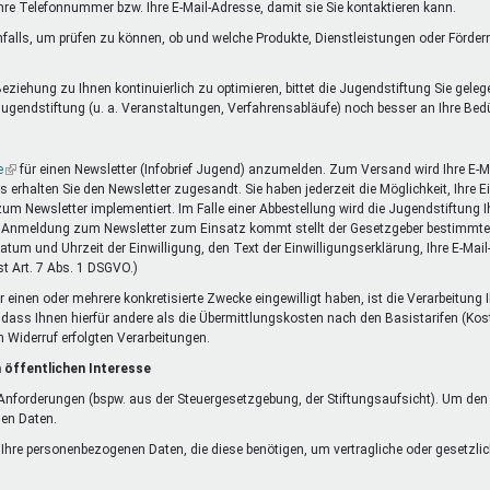
Ihre Telefonnummer bzw. Ihre E-Mail-Adresse, damit sie Sie kontaktieren kann.
falls, um prüfen zu können, ob und welche Produkte, Dienstleistungen oder Förde
ziehung zu Ihnen kontinuierlich zu optimieren, bittet die Jugendstiftung Sie gele
ugendstiftung (u. a. Veranstaltungen, Verfahrensabläufe) noch besser an Ihre Be
e
(Link
für einen Newsletter (Infobrief Jugend) anzumelden. Zum Versand wird Ihre E-Ma
rhalten Sie den Newsletter zugesandt. Sie haben jederzeit die Möglichkeit, Ihre 
ist
 zum Newsletter implementiert. Im Falle einer Abbestellung wird die Jugendstiftung
extern)
die Anmeldung zum Newsletter zum Einsatz kommt stellt der Gesetzgeber bestimmte 
Datum und Uhrzeit der Einwilligung, den Text der Einwilligungserklärung, Ihre E-Mai
t Art. 7 Abs. 1 DSGVO.)
r einen oder mehrere konkretisierte Zwecke eingewilligt haben, ist die Verarbeitung
ne dass Ihnen hierfür andere als die Übermittlungskosten nach den Basistarifen (Kos
m Widerruf erfolgten Verarbeitungen.
 öffentlichen Interesse
n Anforderungen (bspw. aus der Steuergesetzgebung, der Stiftungsaufsicht). Um de
nen Daten.
f Ihre personenbezogenen Daten, die diese benötigen, um vertragliche oder gesetzlic