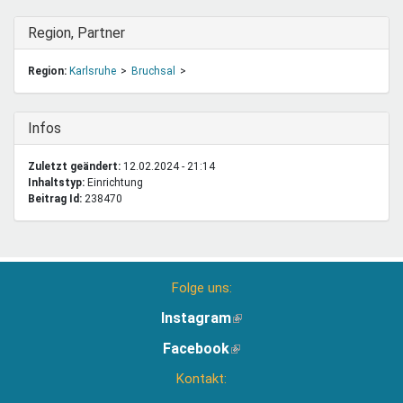
Ausblenden
Region, Partner
Region:
Karlsruhe
Bruchsal
Ausblenden
Infos
Zuletzt geändert:
12.02.2024 - 21:14
Inhaltstyp:
einrichtung
Beitrag Id:
238470
Folge uns:
Instagram
(Link
ist
Facebook
(Link
extern)
ist
Kontakt:
extern)