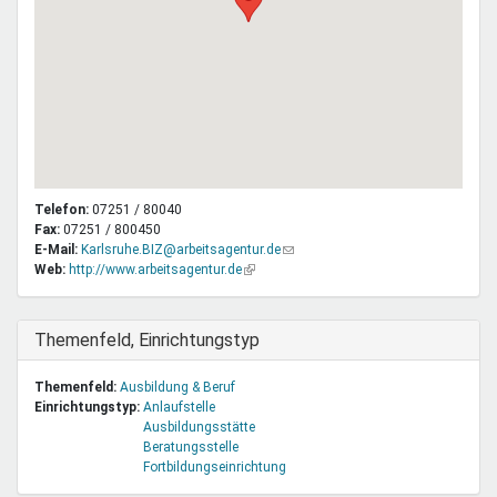
Telefon:
07251 / 80040
Fax:
07251 / 800450
E-Mail:
Karlsruhe.BIZ@arbeitsagentur.de
(Link
Web:
http://www.arbeitsagentur.de
(Link
sendet
ist
E-
extern)
Mail)
Ausblenden
Themenfeld, Einrichtungstyp
Themenfeld:
Ausbildung & Beruf
Einrichtungstyp:
Anlaufstelle
Ausbildungsstätte
Beratungsstelle
Fortbildungseinrichtung