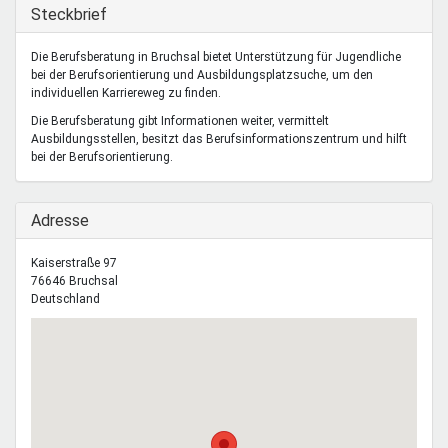
Mentoren & Projekte
Ausblenden
Steckbrief
Die Berufsberatung in Bruchsal bietet Unterstützung für Jugendliche
bei der Berufsorientierung und Ausbildungsplatzsuche, um den
Schule & Beruf
individuellen Karriereweg zu finden.
Die Berufsberatung gibt Informationen weiter, vermittelt
Ausbildungsstellen, besitzt das Berufsinformationszentrum und hilft
Demokratie & Beteiligung
bei der Berufsorientierung.
Ausblenden
Adresse
Kaiserstraße 97
76646
Bruchsal
Deutschland