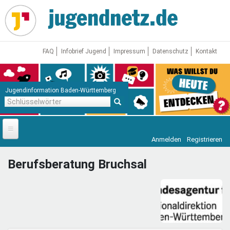
Direkt
zum
Inhalt
FAQ
Infobrief Jugend
Impressum
Datenschutz
Kontakt
Jugendinformation Baden-Württemberg
Schlüsselwörter
Anmelden
Registrieren
Startseite
Berufsberatung Bruchsal
News
Jugendnetz
Freizeit & Reisen
Vor Ort