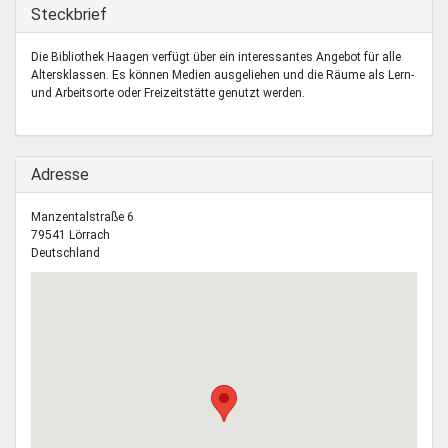
Mentoren & Projekte
Ausblenden
Steckbrief
Die Bibliothek Haagen verfügt über ein interessantes Angebot für alle
Altersklassen. Es können Medien ausgeliehen und die Räume als Lern-
Schule & Beruf
und Arbeitsorte oder Freizeitstätte genutzt werden.
Demokratie & Beteiligung
Ausblenden
Adresse
Manzentalstraße 6
79541
Lörrach
Deutschland