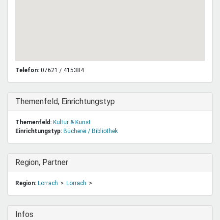
Telefon:
07621 / 415384
Ausblenden
Themenfeld, Einrichtungstyp
Themenfeld:
Kultur & Kunst
Einrichtungstyp:
Bücherei / Bibliothek
Ausblenden
Region, Partner
Region:
Lörrach
Lörrach
Ausblenden
Infos