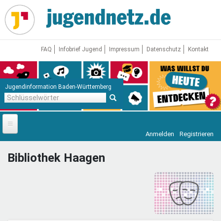
Direkt
zum
Inhalt
FAQ
Infobrief Jugend
Impressum
Datenschutz
Kontakt
Jugendinformation Baden-Württemberg
Schlüsselwörter
Anmelden
Registrieren
Startseite
Bibliothek Haagen
News
Jugendnetz
Freizeit & Reisen
Vor Ort