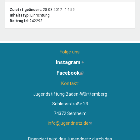
Zuletzt geändert:
28.03.2017 - 14:59
Inhaltstyp:
einrichtung
Beitrag Id:
242293
Folge uns:
Instagram
(Link
ist
Facebook
(Link
extern)
ist
Kontakt:
extern)
Jugendstiftung Baden-Württemberg
Schlossstraße 23
74372 Sersheim
info@jugendnetz.de
(Link
sendet
E-
Finanziert wird das Jugendnetz durch das