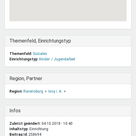
Ausblenden
Themenfeld, Einrichtungstyp
Themenfeld:
Soziales
Einrichtungstyp:
Kinder- / Jugendarbeit
Ausblenden
Region, Partner
Region:
Ravensburg
Isny i. A.
Ausblenden
Infos
Zuletzt geändert:
04.10.2018 - 10:40
Inhaltstyp:
einrichtung
Beitrag Id:
258694