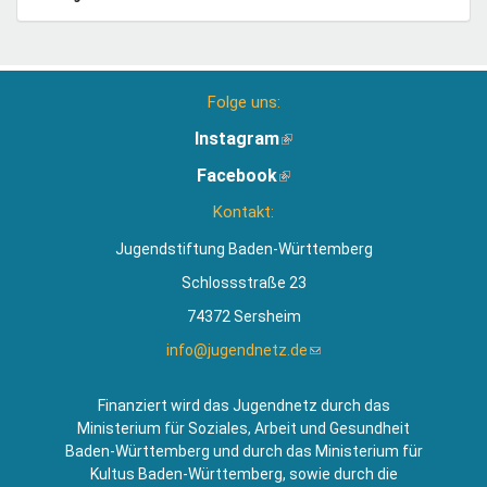
Folge uns:
Instagram
(Link
ist
Facebook
(Link
extern)
ist
Kontakt:
extern)
Jugendstiftung Baden-Württemberg
Schlossstraße 23
74372 Sersheim
info@jugendnetz.de
(Link
sendet
E-
Finanziert wird das Jugendnetz durch das
Mail)
Ministerium für Soziales, Arbeit und Gesundheit
Baden-Württemberg und durch das Ministerium für
Kultus Baden-Württemberg, sowie durch die