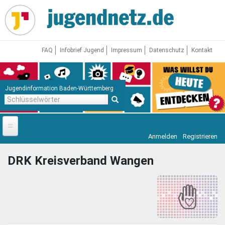
Direkt
zum
Inhalt
FAQ
Infobrief Jugend
Impressum
Datenschutz
Kontakt
Jugendinformation Baden-Württemberg
Schlüsselwörter
Anmelden
Registrieren
Startseite
DRK Kreisverband Wangen
News
Jugendnetz
Freizeit & Reisen
Vor Ort