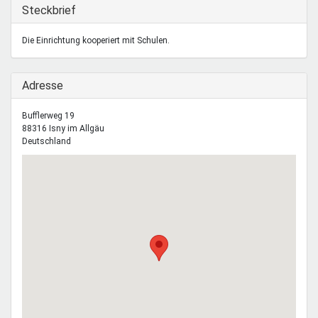
Mentoren & Projekte
Ausblenden
Steckbrief
Die Einrichtung kooperiert mit Schulen.
Schule & Beruf
Ausblenden
Adresse
Demokratie & Beteiligung
Bufflerweg 19
88316
Isny im Allgäu
Deutschland