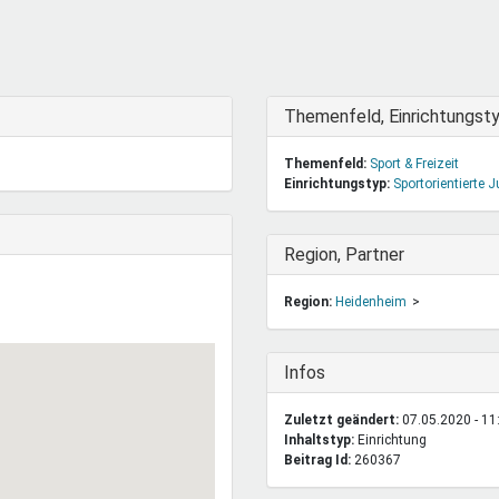
DeinDing BW
Jugendbegleiter
Mensc
Vielfaltcoach
SMpfau (SMV)
Vielfa
Umweltmentoren
SMV im Kultusportal
Jugen
Mitmachen Ehrensache
Qualipass
Jugen
Ausblenden
Themenfeld, Einrichtungst
Projektfinanzierung
Junge Seiten
REspe
Themenfeld:
Sport & Freizeit
Jugendstiftung BW
Traumberufe
Jugen
Einrichtungstyp:
Sportorientierte 
Schülermentoren-Programme
Ausblenden
Region, Partner
Region:
Heidenheim
Ausblenden
Infos
Zuletzt geändert:
07.05.2020 - 11
Inhaltstyp:
einrichtung
Beitrag Id:
260367