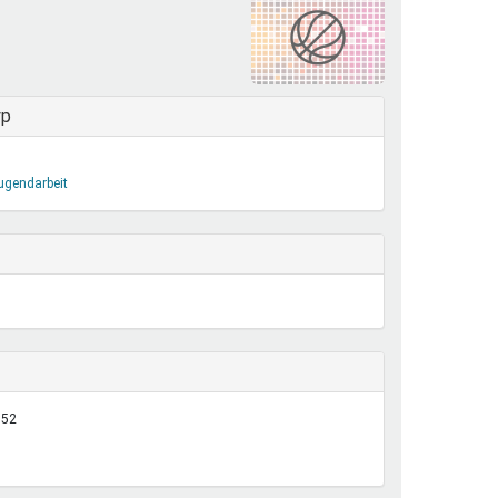
henrechte
ltcoach
darbeitsnetz
dgemeinderäte
yp
ct! im Netz
dagentur
Jugendarbeit
:52