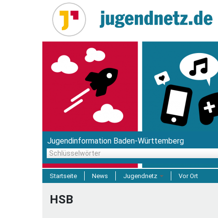
Direkt
zum
Inhalt
Jugendinformation Baden-Württemberg
Schlüsselwörter
Startseite
News
Jugendnetz
Vor Ort
Freizeit & Reisen
HSB
Einrichtungen