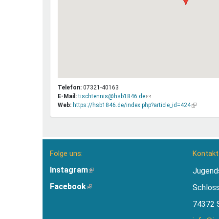
Telefon:
07321-40163
E-Mail:
tischtennis@hsb1846.de
(Link
Web:
https://hsb1846.de/index.php?article_id=424
sendet
(Link
E-
ist
Mail)
extern)
Folge uns:
Kontakt
Instagram
(Link
Jugend
ist
Facebook
(Link
Schlos
extern)
ist
74372 
extern)