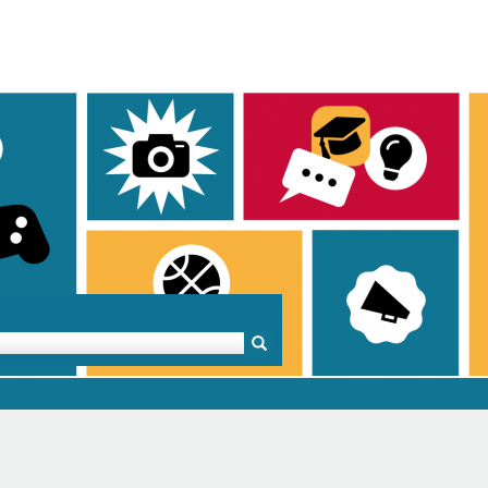
Mentoren & Projekte
Schule & Beruf
Demok
Projekte
Schulen in BW
Demok