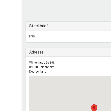
Ferienfreizeiten
Sprung ins Ausland
Ausblenden
Steckbrief
HSB
Ausblenden
Adresse
Wilhelmstraße 198
89518
Heidenheim
Deutschland