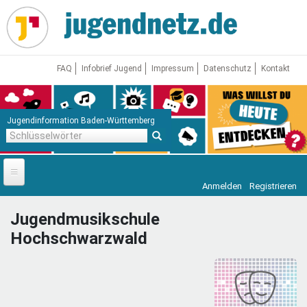
Direkt
zum
Inhalt
FAQ
Infobrief Jugend
Impressum
Datenschutz
Kontakt
Jugendinformation Baden-Württemberg
Schlüsselwörter
Anmelden
Registrieren
Startseite
Jugendmusikschule
News
Hochschwarzwald
Jugendnetz
Freizeit & Reisen
Vor Ort