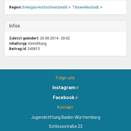
Region:
Breisgau-Hochschwarzwald
Titisee-Neustadt
Ausblenden
Infos
Zuletzt geändert:
26.08.2014 - 20:02
Inhaltstyp:
einrichtung
Beitrag Id:
243813
Folge uns:
Instagram
(Link
ist
Facebook
(Link
extern)
ist
Kontakt:
extern)
Jugendstiftung Baden-Württemberg
Schlossstraße 23