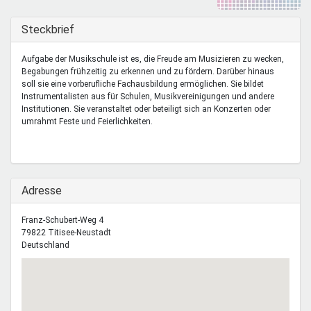
Mentoren & Projekte
Ausblenden
Steckbrief
Schule & Beruf
Aufgabe der Musikschule ist es, die Freude am Musizieren zu wecken,
Begabungen frühzeitig zu erkennen und zu fördern. Darüber hinaus
soll sie eine vorberufliche Fachausbildung ermöglichen. Sie bildet
Instrumentalisten aus für Schulen, Musikvereinigungen und andere
Demokratie & Beteiligung
Institutionen. Sie veranstaltet oder beteiligt sich an Konzerten oder
umrahmt Feste und Feierlichkeiten.
Ausblenden
Adresse
Franz-Schubert-Weg 4
79822
Titisee-Neustadt
Deutschland