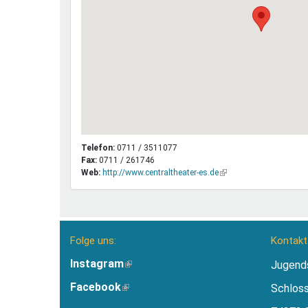
Telefon:
0711 / 3511077
Fax:
0711 / 261746
Web:
http://www.centraltheater-es.de
(Link
ist
extern)
Folge uns:
Kontakt
Instagram
(Link
Jugend
ist
Facebook
(Link
Schlos
extern)
ist