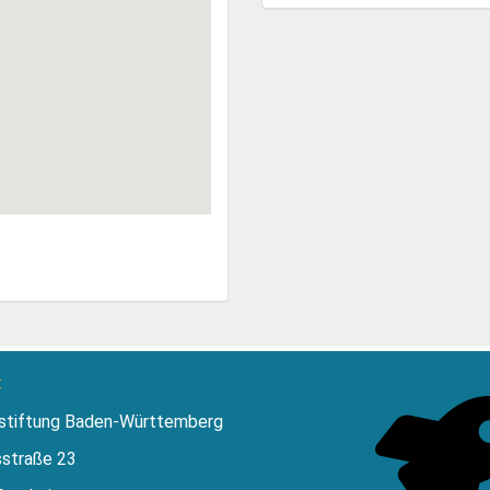
:
stiftung Baden-Württemberg
sstraße 23