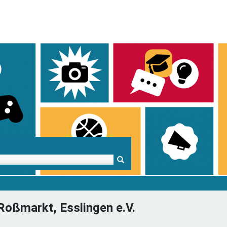
Mentoren & Projekte
Schule & Beruf
Demok
Roßmarkt, Esslingen e.V.
Projekte
Schulen in BW
Demok