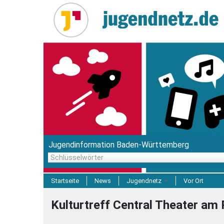
Direkt
zum
Inhalt
Jugendinformation Baden-Württemberg
Schlüsselwörter
Startseite
News
Jugendnetz
Vor Ort
Freizeit & Reisen
Kulturtreff Central Theater am 
Einrichtungen