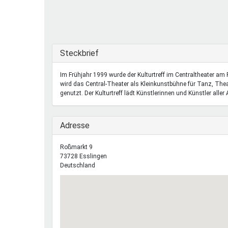
Ferienfreizeiten
Sprung ins Ausland
Ausblenden
Steckbrief
Im Frühjahr 1999 wurde der Kulturtreff im Centraltheater am
wird das Central-Theater als Kleinkunstbühne für Tanz, Thea
genutzt. Der Kulturtreff lädt Künstlerinnen und Künstler aller A
Ausblenden
Adresse
Roßmarkt 9
73728
Esslingen
Deutschland