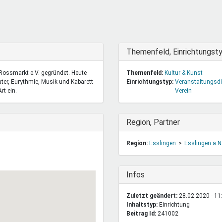
DeinDing BW
Jugendbegleiter
Mensc
Vielfaltcoach
SMpfau (SMV)
Vielfa
Umweltmentoren
SMV im Kultusportal
Jugen
Mitmachen Ehrensache
Qualipass
Jugen
Ausblenden
Themenfeld, Einrichtungst
Projektfinanzierung
Junge Seiten
REspe
 Rossmarkt e.V. gegründet. Heute
Themenfeld:
Kultur & Kunst
Jugendstiftung BW
Traumberufe
Jugen
ter, Eurythmie, Musik und Kabarett
Einrichtungstyp:
Veranstaltungsd
Schülermentoren-Programme
rt ein.
Verein
Ausblenden
Region, Partner
Region:
Esslingen
Esslingen a.N
Ausblenden
Infos
Zuletzt geändert:
28.02.2020 - 11
Inhaltstyp:
einrichtung
Beitrag Id:
241002