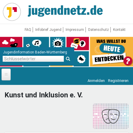
Direkt
zum
Inhalt
FAQ
Infobrief Jugend
Impressum
Datenschutz
Kontakt
Jugendinformation Baden-Württemberg
Schlüsselwörter
Anmelden
Registrieren
Startseite
Kunst und Inklusion e. V.
News
Jugendnetz
Freizeit & Reisen
Vor Ort