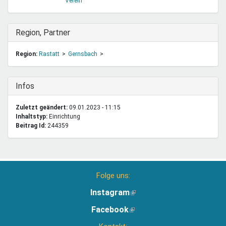
Verein
Ausblenden
Region, Partner
Region:
Rastatt
Gernsbach
Ausblenden
Infos
Zuletzt geändert:
09.01.2023 - 11:15
Inhaltstyp:
einrichtung
Beitrag Id:
244359
Folge uns:
Instagram
(Link
ist
Facebook
(Link
extern)
ist