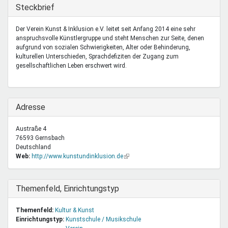
Mentoren & Projekte
Ausblenden
Steckbrief
Der Verein Kunst & Inklusion e.V. leitet seit Anfang 2014 eine sehr
anspruchsvolle Künstlergruppe und steht Menschen zur Seite, denen
Schule & Beruf
aufgrund von sozialen Schwierigkeiten, Alter oder Behinderung,
kulturellen Unterschieden, Sprachdefiziten der Zugang zum
gesellschaftlichen Leben erschwert wird.
Demokratie & Beteiligung
Ausblenden
Adresse
Austraße 4
76593
Gernsbach
Deutschland
Web:
http://www.kunstundinklusion.de
(Link
ist
extern)
Ausblenden
Themenfeld, Einrichtungstyp
Themenfeld:
Kultur & Kunst
Einrichtungstyp:
Kunstschule / Musikschule