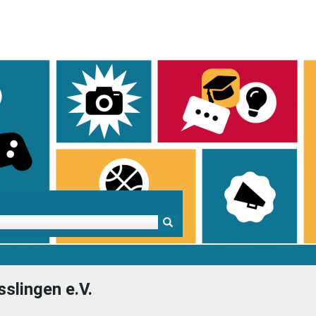
Mentoren & Projekte
Schule & Beruf
Demok
slingen e.V.
Projekte
Schulen in BW
Demok