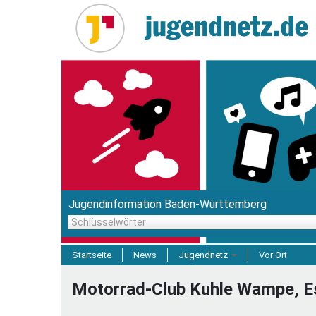
Direkt
zum
Inhalt
Jugendinformation Baden-Württemberg
Schlüsselwörter
Startseite
News
Jugendnetz
Vor Ort
Freizeit & Reisen
Motorrad-Club Kuhle Wampe, Es
Einrichtungen