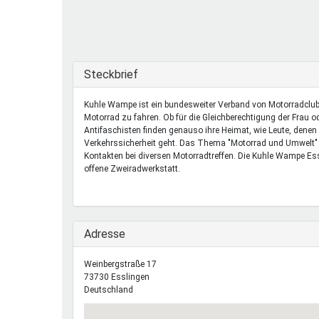
Ferienfreizeiten
Sprung ins Ausland
Ausblenden
Steckbrief
Kuhle Wampe ist ein bundesweiter Verband von Motorradclub
Motorrad zu fahren. Ob für die Gleichberechtigung der Frau o
Antifaschisten finden genauso ihre Heimat, wie Leute, denen
Verkehrssicherheit geht. Das Thema "Motorrad und Umwelt" s
Kontakten bei diversen Motorradtreffen. Die Kuhle Wampe Es
offene Zweiradwerkstatt.
Ausblenden
Adresse
Weinbergstraße 17
73730
Esslingen
Deutschland