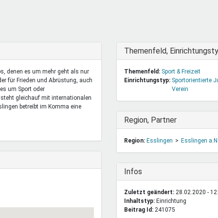
DeinDing BW
Jugendbegleiter
Mensc
Vielfaltcoach
SMpfau (SMV)
Vielfa
Umweltmentoren
SMV im Kultusportal
Jugen
Mitmachen Ehrensache
Qualipass
Jugen
Ausblenden
Themenfeld, Einrichtungst
Projektfinanzierung
Junge Seiten
REspe
s, denen es um mehr geht als nur
Themenfeld:
Sport & Freizeit
Jugendstiftung BW
Traumberufe
Jugen
der für Frieden und Abrüstung, auch
Einrichtungstyp:
Sportorientierte 
Schülermentoren-Programme
 es um Sport oder
Verein
teht gleichauf mit internationalen
slingen betreibt im Komma eine
Ausblenden
Region, Partner
Region:
Esslingen
Esslingen a.N
Ausblenden
Infos
Zuletzt geändert:
28.02.2020 - 12
Inhaltstyp:
einrichtung
Beitrag Id:
241075