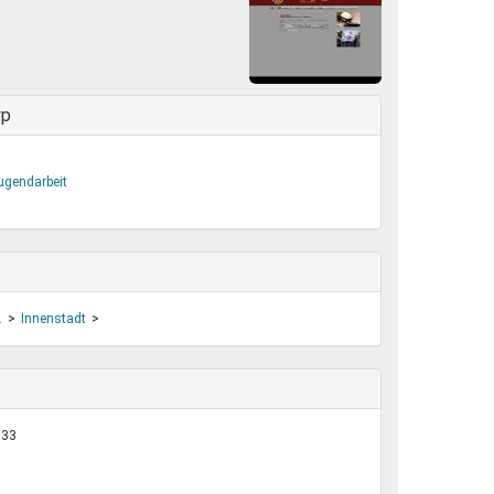
henrechte
ltcoach
darbeitsnetz
dgemeinderäte
yp
ct! im Netz
dagentur
Jugendarbeit
.
Innenstadt
:33