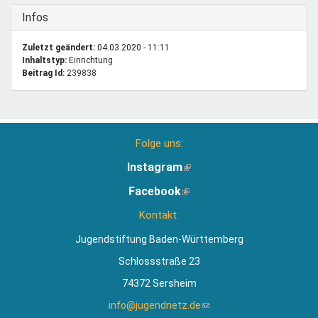
Ausblenden
Infos
Zuletzt geändert:
04.03.2020 - 11:11
Inhaltstyp:
einrichtung
Beitrag Id:
239838
Folge uns:
Instagram
(Link
ist
Facebook
(Link
extern)
ist
Kontakt:
extern)
Jugendstiftung Baden-Württemberg
Schlossstraße 23
74372 Sersheim
info@jugendnetz.de
(Link