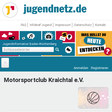
Direkt
zum
Inhalt
FAQ
Infobrief Jugend
Impressum
Datenschutz
Kontakt
Jugendinformation Baden-Württemberg
Schlüsselwörter
Anmelden
Registrieren
Startseite
Motorsportclub Kraichtal e.V.
News
Jugendnetz
Freizeit & Reisen
Vor Ort