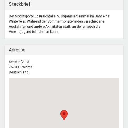
Mentoren & Projekte
Ausblenden
Steckbrief
Der Motorsportclub Kraichtal e. V. organisiert einmal im Jahr eine
Winterfeier. Während der Sommermonate finden verschiedene
Schule & Beruf
Ausfahrten und andere Aktivitäten statt, an denen auch die
Vereinsjugend teilnehmen kann.
Demokratie & Beteiligung
Ausblenden
Adresse
Seestraße 13
76703
Kraichtal
Deutschland