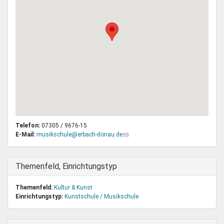
Telefon:
07305 / 9676-15
E-Mail:
musikschule@erbach-donau.de
(Link
sendet
E-
Mail)
Ausblenden
Themenfeld, Einrichtungstyp
Themenfeld:
Kultur & Kunst
Einrichtungstyp:
Kunstschule / Musikschule