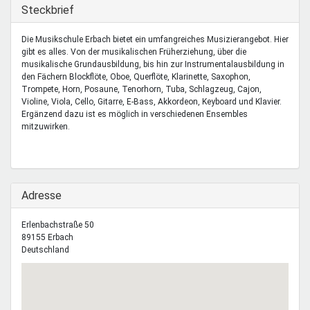
Mentoren & Projekte
Ausblenden
Steckbrief
Die Musikschule Erbach bietet ein umfangreiches Musizierangebot. Hier
gibt es alles. Von der musikalischen Früherziehung, über die
Schule & Beruf
musikalische Grundausbildung, bis hin zur Instrumentalausbildung in
den Fächern Blockflöte, Oboe, Querflöte, Klarinette, Saxophon,
Trompete, Horn, Posaune, Tenorhorn, Tuba, Schlagzeug, Cajon,
Violine, Viola, Cello, Gitarre, E-Bass, Akkordeon, Keyboard und Klavier.
Demokratie & Beteiligung
Ergänzend dazu ist es möglich in verschiedenen Ensembles
mitzuwirken.
Ausblenden
Adresse
Erlenbachstraße 50
89155
Erbach
Deutschland