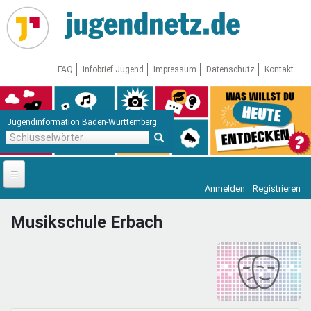
Direkt
zum
Inhalt
FAQ
Infobrief Jugend
Impressum
Datenschutz
Kontakt
Jugendinformation Baden-Württemberg
Schlüsselwörter
Anmelden
Registrieren
Startseite
Musikschule Erbach
News
Jugendnetz
Freizeit & Reisen
Vor Ort