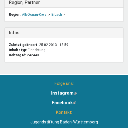
Ausblenden
Region, Partner
Region:
Alb-Donau-Kreis
Erbach
Ausblenden
Infos
Zuletzt geändert:
25.02.2013 - 13:59
Inhaltstyp:
einrichtung
Beitrag Id:
242448
Folge uns:
Instagram
(Link
ist
Facebook
(Link
extern)
ist
Kontakt:
extern)
Jugendstiftung Baden-Württemberg