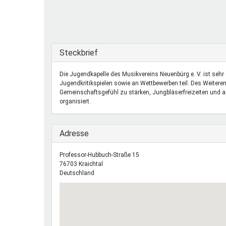
Ferienfreizeiten
Sprung ins Ausland
Ausblenden
Steckbrief
Die Jugendkapelle des Musikvereins Neuenbürg e. V. ist seh
Jugendkritikspielen sowie an Wettbewerben teil. Des Weiter
Gemeinschaftsgefühl zu stärken, Jungbläserfreizeiten und
organisiert.
Ausblenden
Adresse
Professor-Hubbuch-Straße 15
76703
Kraichtal
Deutschland