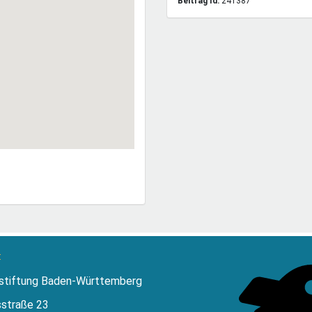
Beitrag Id:
241387
:
stiftung Baden-Württemberg
sstraße 23