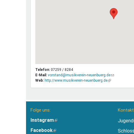
Telefon:
07259 / 8284
E-Mail:
vorstand@musikverein-neuenbuerg.de
(Link
Web:
http://www.musikverein-neuenbuerg.de
(Link
sendet
ist
E-
extern)
Mail)
Folge uns:
Kontakt
Instagram
(Link
Jugend
ist
Facebook
(Link
Schlos
extern)