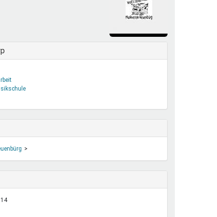
henrechte
ltcoach
darbeitsnetz
dgemeinderäte
yp
ct! im Netz
dagentur
rbeit
sikschule
uenbürg
:14