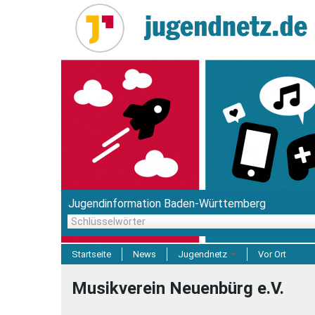
Direkt
zum
Inhalt
Jugendinformation Baden-Württemberg
Schlüsselwörter
Startseite
News
Jugendnetz
Vor Ort
Freizeit & Reisen
Musikverein Neuenbürg e.V.
Einrichtungen