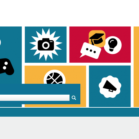
Mentoren & Projekte
Schule & Beruf
Demok
Projekte
Schulen in BW
Demok