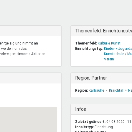
DeinDing BW
Jugendbegleiter
Mensc
Vielfaltcoach
SMpfau (SMV)
Vielfa
Umweltmentoren
SMV im Kultusportal
Jugen
Mitmachen Ehrensache
Qualipass
Jugen
Ausblenden
Themenfeld, Einrichtungst
Projektfinanzierung
Junge Seiten
REspe
r ehrgeizig und nimmt an
Themenfeld:
Kultur & Kunst
Jugendstiftung BW
Traumberufe
Jugen
en werden, um das
Einrichtungstyp:
Kinder- / Jugenda
Schülermentoren-Programme
 andere gemeinsame Aktionen
Kunstschule / Mu
Verein
Ausblenden
Region, Partner
Region:
Karlsruhe
Kraichtal
Ne
Ausblenden
Infos
Zuletzt geändert:
04.03.2020 - 11
Inhaltstyp:
einrichtung