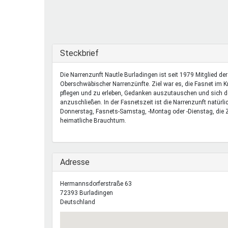
Ferienfreizeiten
Sprung ins Ausland
Ausblenden
Steckbrief
Die Narrenzunft Nautle Burladingen ist seit 1979 Mitglied der
Oberschwäbischer Narrenzünfte. Ziel war es, die Fasnet im K
pflegen und zu erleben, Gedanken auszutauschen und sich 
anzuschließen. In der Fasnetszeit ist die Narrenzunft natürl
Donnerstag, Fasnets-Samstag, -Montag oder -Dienstag, die Zu
heimatliche Brauchtum.
Ausblenden
Adresse
Hermannsdorferstraße 63
72393
Burladingen
Deutschland