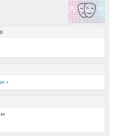
henrechte
ltcoach
darbeitsnetz
dgemeinderäte
yp
ct! im Netz
dagentur
gen
:44