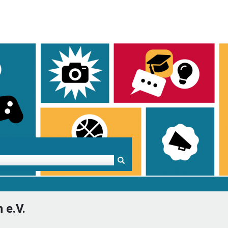
Mentoren & Projekte
Schule & Beruf
Demok
 e.V.
Projekte
Schulen in BW
Demok