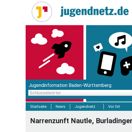
Direkt
zum
Inhalt
Jugendinformation Baden-Württemberg
Schlüsselwörter
Startseite
News
Jugendnetz
Vor Ort
Freizeit & Reisen
Narrenzunft Nautle, Burladingen
Einrichtungen