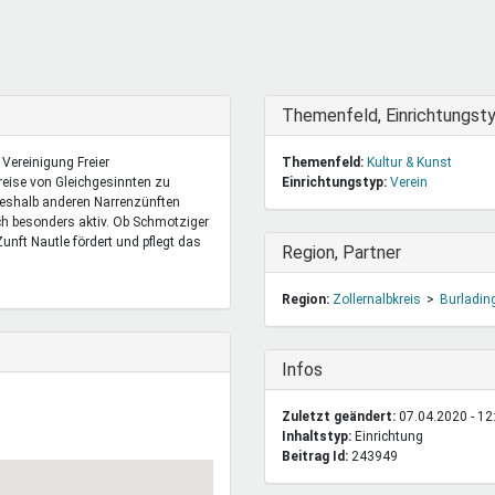
DeinDing BW
Jugendbegleiter
Mensc
Vielfaltcoach
SMpfau (SMV)
Vielfa
Umweltmentoren
SMV im Kultusportal
Jugen
Mitmachen Ehrensache
Qualipass
Jugen
Ausblenden
Themenfeld, Einrichtungst
Projektfinanzierung
Junge Seiten
REspe
 Vereinigung Freier
Themenfeld:
Kultur & Kunst
Jugendstiftung BW
Traumberufe
Jugen
reise von Gleichgesinnten zu
Einrichtungstyp:
Verein
Schülermentoren-Programme
deshalb anderen Narrenzünften
ich besonders aktiv. Ob Schmotziger
nft Nautle fördert und pflegt das
Ausblenden
Region, Partner
Region:
Zollernalbkreis
Burladin
Ausblenden
Infos
Zuletzt geändert:
07.04.2020 - 12
Inhaltstyp:
einrichtung
Beitrag Id:
243949