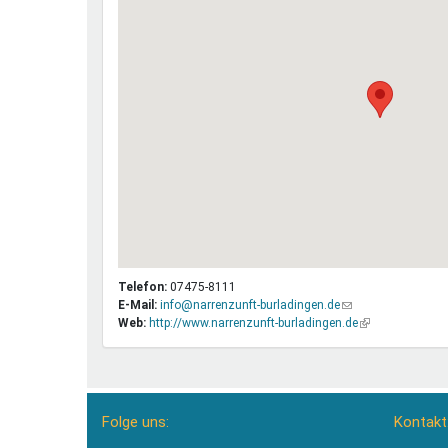
Telefon:
07475-8111
E-Mail:
info@narrenzunft-burladingen.de
(Link
Web:
http://www.narrenzunft-burladingen.de
sendet
(Link
E-
ist
Mail)
extern)
Folge uns:
Kontakt