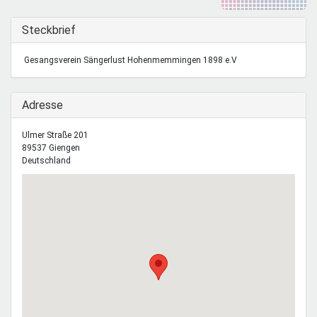
Mentoren & Projekte
Ausblenden
Steckbrief
Schule & Beruf
Gesangsverein Sängerlust Hohenmemmingen 1898 e.V
Ausblenden
Adresse
Demokratie & Beteiligung
Ulmer Straße 201
89537
Giengen
Deutschland