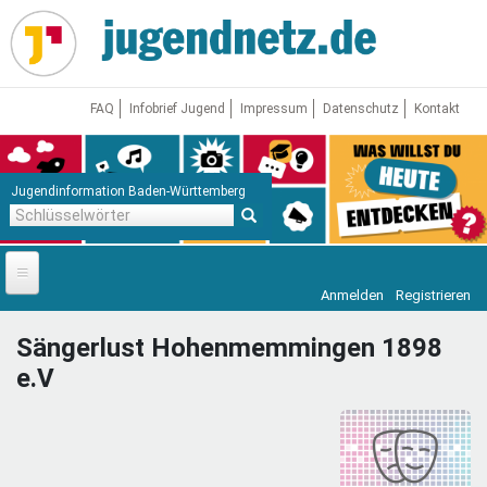
Direkt
zum
Inhalt
FAQ
Infobrief Jugend
Impressum
Datenschutz
Kontakt
Jugendinformation Baden-Württemberg
Schlüsselwörter
Anmelden
Registrieren
Startseite
Sängerlust Hohenmemmingen 1898
News
e.V
Jugendnetz
Freizeit & Reisen
Vor Ort