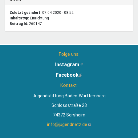
Zuletzt geändert:
07.04.2020 - 08:52
Inhaltstyp:
einrichtung
Beitrag Id:
260147
Folge uns:
Instagram
(Link
ist
Facebook
(Link
extern)
ist
Kontakt:
extern)
Jugendstiftung Baden-Württemberg
Schlossstraße 23
74372 Sersheim
info@jugendnetz.de
(Link
sendet
E-