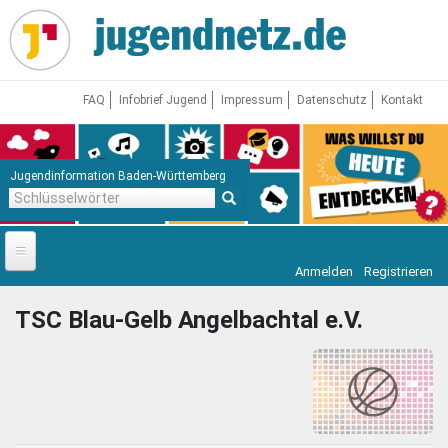
Direkt
zum
Inhalt
FAQ
Infobrief Jugend
Impressum
Datenschutz
Kontakt
Jugendinformation Baden-Württemberg
Schlüsselwörter
Anmelden
Registrieren
Startseite
TSC Blau-Gelb Angelbachtal e.V.
News
Jugendnetz
Freizeit & Reisen
Vor Ort