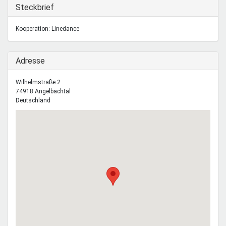
Mentoren & Projekte
Ausblenden
Steckbrief
Kooperation: Linedance
Schule & Beruf
Ausblenden
Adresse
Demokratie & Beteiligung
Wilhelmstraße 2
74918
Angelbachtal
Deutschland