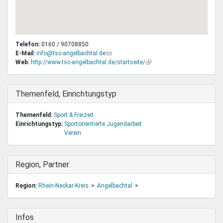
Telefon:
0160 / 90708850
E-Mail:
info@tsc-angelbachtal.de
(Link
Web:
http://www.tsc-angelbachtal.de/startseite/
sendet
(Link
E-
ist
Mail)
extern)
Ausblenden
Themenfeld, Einrichtungstyp
Themenfeld:
Sport & Freizeit
Einrichtungstyp:
Sportorientierte Jugendarbeit
Verein
Ausblenden
Region, Partner
Region:
Rhein-Neckar-Kreis
Angelbachtal
Ausblenden
Infos