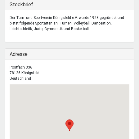
Mentoren & Projekte
Ausblenden
Steckbrief
Der Turn- und Sportverein Königsfeld e.V. wurde 1928 gegründet und
bietet folgende Sportarten an: Turnen, Volleyball, Danceation,
Schule & Beruf
Leichtathletik, Judo, Gymnastik und Basketball.
Demokratie & Beteiligung
Ausblenden
Adresse
Postfach 336
78126
Königsfeld
Deutschland