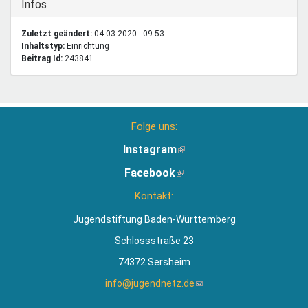
Ausblenden
Infos
Zuletzt geändert:
04.03.2020 - 09:53
Inhaltstyp:
einrichtung
Beitrag Id:
243841
Folge uns:
Instagram
(Link
ist
Facebook
(Link
extern)
ist
Kontakt:
extern)
Jugendstiftung Baden-Württemberg
Schlossstraße 23
74372 Sersheim
info@jugendnetz.de
(Link
sendet