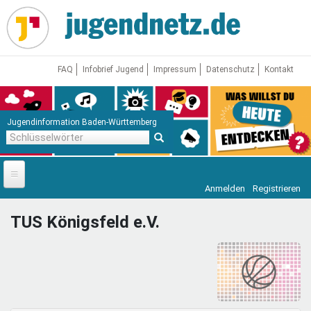
Direkt
zum
Inhalt
FAQ
Infobrief Jugend
Impressum
Datenschutz
Kontakt
Jugendinformation Baden-Württemberg
Schlüsselwörter
Anmelden
Registrieren
Startseite
TUS Königsfeld e.V.
News
Jugendnetz
Freizeit & Reisen
Vor Ort