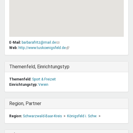
E-Mail:
barbarafritz@mail.de
(Link
Web:
http://www.tuskoenigsfeld.de
sendet
(Link
E-
ist
Mail)
extern)
Ausblenden
Themenfeld, Einrichtungstyp
Themenfeld:
Sport & Freizeit
Einrichtungstyp:
Verein
Ausblenden
Region, Partner
Region:
Schwarzwald-Baar-Kreis
Königsfeld i. Schw.