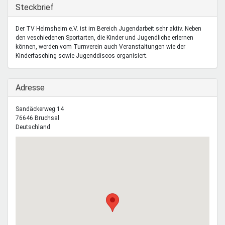
Mentoren & Projekte
Ausblenden
Steckbrief
Der TV Helmsheim e.V. ist im Bereich Jugendarbeit sehr aktiv. Neben
den veschiedenen Sportarten, die Kinder und Jugendliche erlernen
Schule & Beruf
können, werden vom Turnverein auch Veranstaltungen wie der
Kinderfasching sowie Jugenddiscos organisiert.
Demokratie & Beteiligung
Ausblenden
Adresse
Sandäckerweg 14
76646
Bruchsal
Deutschland