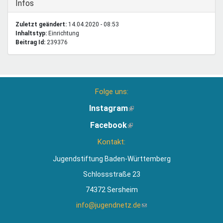
Ausblenden
Infos
Zuletzt geändert:
14.04.2020 - 08:53
Inhaltstyp:
einrichtung
Beitrag Id:
239376
Folge uns:
Instagram
(Link
ist
Facebook
(Link
extern)
ist
Kontakt:
extern)
Jugendstiftung Baden-Württemberg
Schlossstraße 23
74372 Sersheim
info@jugendnetz.de
(Link
sendet