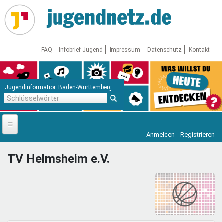
Direkt
zum
Inhalt
FAQ
Infobrief Jugend
Impressum
Datenschutz
Kontakt
Jugendinformation Baden-Württemberg
Schlüsselwörter
Anmelden
Registrieren
Startseite
TV Helmsheim e.V.
News
Jugendnetz
Freizeit & Reisen
Vor Ort