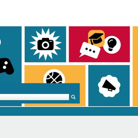
Mentoren & Projekte
Schule & Beruf
Demok
Projekte
Schulen in BW
Demok