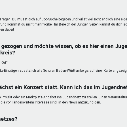
Fragen. Du musst dich auf Job-Suche begeben und willst vielleicht endlich eine eig
g kommst du nicht mehr vorbei. Im Bereich der Jungen Seiten kannst du dich sc
en dabei!
 gezogen und möchte wissen, ob es hier einen Juge
kreis?
 Ort“.
atz-Einträgen zusätzlich alle Schulen Baden-Württembergs auf einer Karte angezeig
chst ein Konzert statt. Kann ich das im Jugendn
in Projekt oder ein Marktplatz-Angebot ins Jugendnetz zu stellen. Einen Veranstalt
n, die von landesweitem Interesse sind, in den News anzukündigen.
netzes?