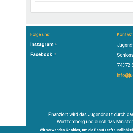
Folge uns:
Kontakt
Instagram
(Link
Jugend
ist
Facebook
(Link
Schlos
extern)
ist
74372 
extern)
info@j
Finanziert wird das Jugendnetz durch das
Württemberg und durch das Minister
Jugendsti
Wir verwenden Cookies, um die Benutzerfreundlichkei