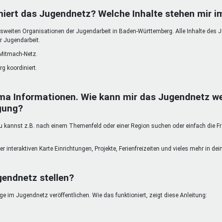
DeinDing BW
Jugendbegleiter
Mensc
niert das Jugendnetz? Welche Inhalte stehen mir 
Vielfaltcoach
SMpfau (SMV)
Vielfa
weiten Organisationen der Jugendarbeit in Baden-Württemberg. Alle Inhalte des 
Umweltmentoren
SMV im Kultusportal
Jugen
r Jugendarbeit.
Mitmachen Ehrensache
Qualipass
Jugen
 Mitmach-Netz.
Projektfinanzierung
Junge Seiten
REspe
g koordiniert.
Jugendstiftung BW
Traumberufe
Jugen
Schülermentoren-Programme
ma Informationen. Wie kann mir das Jugendnetz we
gung?
kannst z.B. nach einem Themenfeld oder einer Region suchen oder einfach die Freit
er interaktiven Karte Einrichtungen, Projekte, Ferienfreizeiten und vieles mehr in d
gendnetz stellen?
 im Jugendnetz veröffentlichen. Wie das funktioniert, zeigt diese Anleitung: