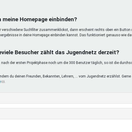
in meine Homepage einbinden?
ir verschiedene Suchfilter zusammenklickst, dann erscheint rechts oben ein Button 
hergebnisse in deine Homepage einbinden kannst. Das funktioniert genauso wie da
eviele Besucher zählt das Jugendnetz derzeit?
nach der ersten Projektphase noch um die 300 Benutzer täglich, so ist die durchs
, indem du deinen Freunden, Bekannten, Lehrern, ... vom Jugendnetz erzählst. Ge
e
(Link
.
sendet
E-
Mail)