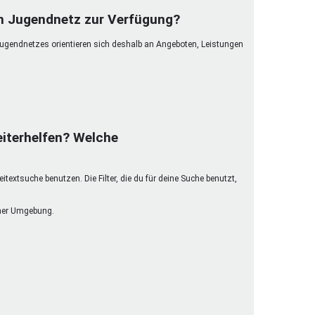
henrechte
im Jugendnetz zur Verfügung?
ltcoach
Jugendnetzes orientieren sich deshalb an Angeboten, Leistungen
darbeitsnetz
dgemeinderäte
ct! im Netz
dagentur
iterhelfen? Welche
extsuche benutzen. Die Filter, die du für deine Suche benutzt,
einer Umgebung.