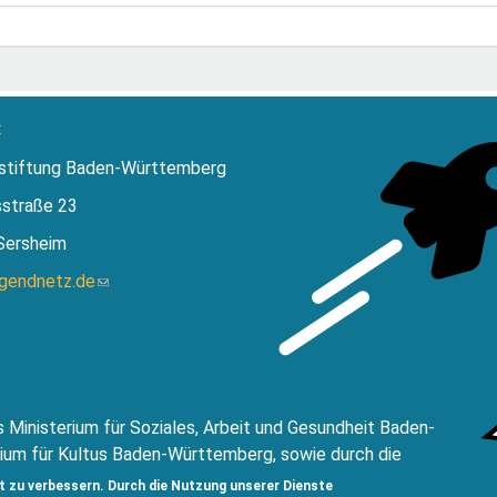
:
stiftung Baden-Württemberg
sstraße 23
Sersheim
ugendnetz.de
(Link
sendet
E-
Mail)
 Ministerium für Soziales, Arbeit und Gesundheit Baden-
ium für Kultus Baden-Württemberg, sowie durch die
ftung Baden-Württemberg.
t zu verbessern. Durch die Nutzung unserer Dienste