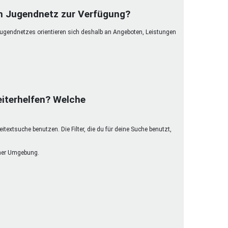
henrechte
im Jugendnetz zur Verfügung?
ltcoach
Jugendnetzes orientieren sich deshalb an Angeboten, Leistungen
darbeitsnetz
dgemeinderäte
ct! im Netz
dagentur
iterhelfen? Welche
extsuche benutzen. Die Filter, die du für deine Suche benutzt,
einer Umgebung.