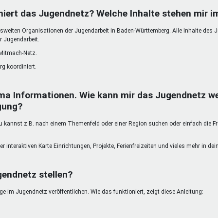
DeinDing BW
Jugendbegleiter
Mensc
niert das Jugendnetz? Welche Inhalte stehen mir 
Vielfaltcoach
SMpfau (SMV)
Vielfa
weiten Organisationen der Jugendarbeit in Baden-Württemberg. Alle Inhalte des 
Umweltmentoren
SMV im Kultusportal
Jugen
r Jugendarbeit.
Mitmachen Ehrensache
Qualipass
Jugen
 Mitmach-Netz.
Projektfinanzierung
Junge Seiten
REspe
g koordiniert.
Jugendstiftung BW
Traumberufe
Jugen
Schülermentoren-Programme
ma Informationen. Wie kann mir das Jugendnetz we
gung?
kannst z.B. nach einem Themenfeld oder einer Region suchen oder einfach die Freit
er interaktiven Karte Einrichtungen, Projekte, Ferienfreizeiten und vieles mehr in d
gendnetz stellen?
 im Jugendnetz veröffentlichen. Wie das funktioniert, zeigt diese Anleitung: