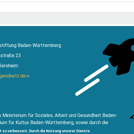
:
stiftung Baden-Württemberg
sstraße 23
Sersheim
ugendnetz.de
(Link
sendet
E-
Mail)
 Ministerium für Soziales, Arbeit und Gesundheit Baden-
ium für Kultus Baden-Württemberg, sowie durch die
ftung Baden-Württemberg.
t zu verbessern. Durch die Nutzung unserer Dienste