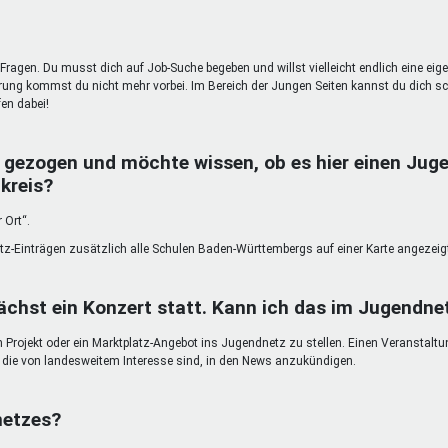
Fragen. Du musst dich auf Job-Suche begeben und willst vielleicht endlich eine eig
g kommst du nicht mehr vorbei. Im Bereich der Jungen Seiten kannst du dich sc
en dabei!
 gezogen und möchte wissen, ob es hier einen Juge
kreis?
 Ort“.
atz-Einträgen zusätzlich alle Schulen Baden-Württembergs auf einer Karte angezeig
chst ein Konzert statt. Kann ich das im Jugendn
in Projekt oder ein Marktplatz-Angebot ins Jugendnetz zu stellen. Einen Veranstalt
n, die von landesweitem Interesse sind, in den News anzukündigen.
netzes?