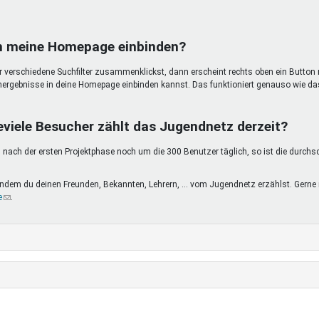
in meine Homepage einbinden?
ir verschiedene Suchfilter zusammenklickst, dann erscheint rechts oben ein Button 
hergebnisse in deine Homepage einbinden kannst. Das funktioniert genauso wie da
eviele Besucher zählt das Jugendnetz derzeit?
nach der ersten Projektphase noch um die 300 Benutzer täglich, so ist die durchs
, indem du deinen Freunden, Bekannten, Lehrern, ... vom Jugendnetz erzählst. Ge
e
(Link
.
sendet
E-
Mail)