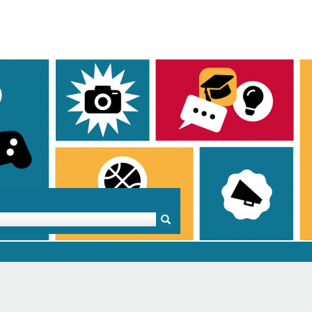
Mentoren & Projekte
Schule & Beruf
Demok
Projekte
Schulen in BW
Demok