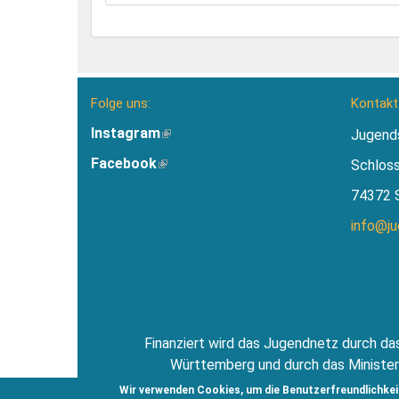
Folge uns:
Kontakt
Instagram
(Link
Jugend
ist
Facebook
(Link
Schlos
extern)
ist
74372 
extern)
info@j
Finanziert wird das Jugendnetz durch das
Württemberg und durch das Minister
Jugendsti
Wir verwenden Cookies, um die Benutzerfreundlichkei