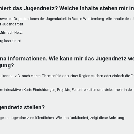
DeinDing BW
Jugendbegleiter
Mensc
niert das Jugendnetz? Welche Inhalte stehen mir 
Vielfaltcoach
SMpfau (SMV)
Vielfa
weiten Organisationen der Jugendarbeit in Baden-Württemberg. Alle Inhalte des 
Umweltmentoren
SMV im Kultusportal
Jugen
r Jugendarbeit.
Mitmachen Ehrensache
Qualipass
Jugen
 Mitmach-Netz.
Projektfinanzierung
Junge Seiten
REspe
g koordiniert.
Jugendstiftung BW
Traumberufe
Jugen
Schülermentoren-Programme
ma Informationen. Wie kann mir das Jugendnetz we
gung?
kannst z.B. nach einem Themenfeld oder einer Region suchen oder einfach die Freit
er interaktiven Karte Einrichtungen, Projekte, Ferienfreizeiten und vieles mehr in d
gendnetz stellen?
 im Jugendnetz veröffentlichen. Wie das funktioniert, zeigt diese Anleitung: