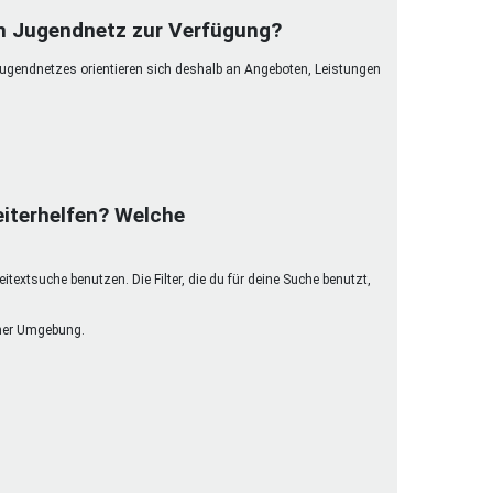
henrechte
im Jugendnetz zur Verfügung?
ltcoach
Jugendnetzes orientieren sich deshalb an Angeboten, Leistungen
darbeitsnetz
dgemeinderäte
ct! im Netz
dagentur
iterhelfen? Welche
extsuche benutzen. Die Filter, die du für deine Suche benutzt,
einer Umgebung.