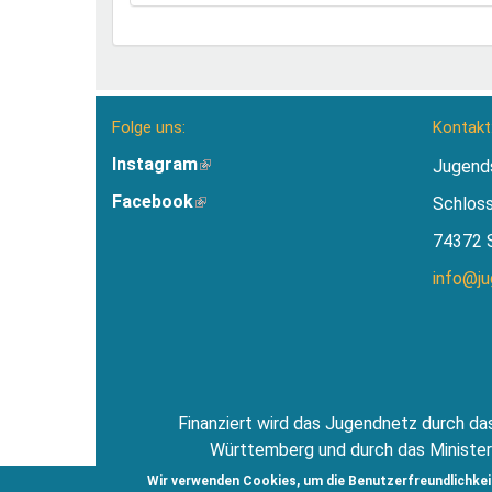
Folge uns:
Kontakt
Instagram
(Link
Jugend
ist
Facebook
(Link
Schlos
extern)
ist
74372 
extern)
info@j
Finanziert wird das Jugendnetz durch das
Württemberg und durch das Minister
Jugendsti
Wir verwenden Cookies, um die Benutzerfreundlichkei