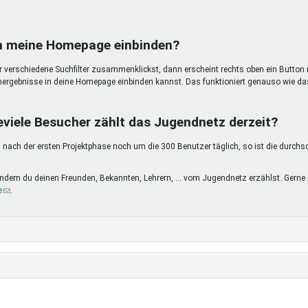
in meine Homepage einbinden?
ir verschiedene Suchfilter zusammenklickst, dann erscheint rechts oben ein Button 
hergebnisse in deine Homepage einbinden kannst. Das funktioniert genauso wie da
eviele Besucher zählt das Jugendnetz derzeit?
nach der ersten Projektphase noch um die 300 Benutzer täglich, so ist die durchs
, indem du deinen Freunden, Bekannten, Lehrern, ... vom Jugendnetz erzählst. Ge
e
(Link
.
sendet
E-
Mail)