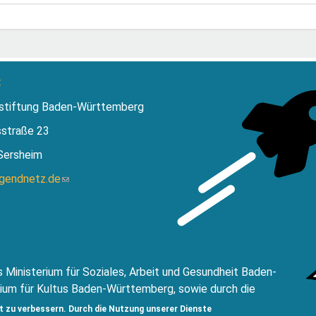
:
stiftung Baden-Württemberg
sstraße 23
Sersheim
ugendnetz.de
(Link
sendet
E-
Mail)
 Ministerium für Soziales, Arbeit und Gesundheit Baden-
ium für Kultus Baden-Württemberg, sowie durch die
ftung Baden Württemberg.
t zu verbessern. Durch die Nutzung unserer Dienste