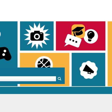
Mentoren & Projekte
Schule & Beruf
Demok
Projekte
Schulen in BW
Demok