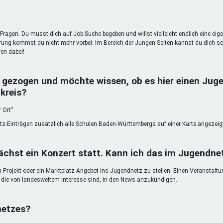
Fragen. Du musst dich auf Job-Suche begeben und willst vielleicht endlich eine eig
g kommst du nicht mehr vorbei. Im Bereich der Jungen Seiten kannst du dich sc
en dabei!
 gezogen und möchte wissen, ob es hier einen Juge
kreis?
 Ort“.
atz-Einträgen zusätzlich alle Schulen Baden-Württembergs auf einer Karte angezeig
chst ein Konzert statt. Kann ich das im Jugendn
in Projekt oder ein Marktplatz-Angebot ins Jugendnetz zu stellen. Einen Veranstalt
n, die von landesweitem Interesse sind, in den News anzukündigen.
netzes?