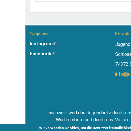
Folge uns:
Kontakt
Instagram
(Link
Jugend
ist
Facebook
(Link
Schlos
extern)
ist
74372 
extern)
info@j
Finanziert wird das Jugendnetz durch das
Württemberg und durch das Minister
Jugendsti
Wir verwenden Cookies, um die Benutzerfreundlichkei