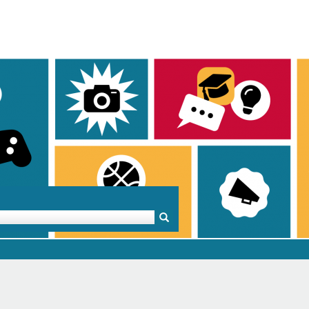
Mentoren & Projekte
Schule & Beruf
Demok
Projekte
Schulen in BW
Demok