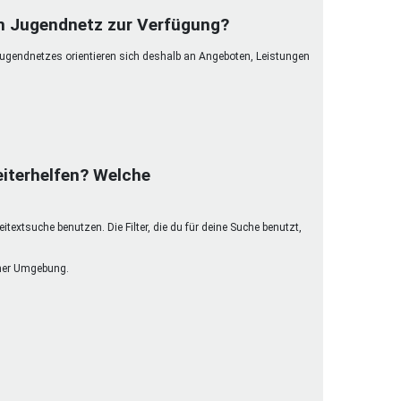
henrechte
im Jugendnetz zur Verfügung?
ltcoach
Jugendnetzes orientieren sich deshalb an Angeboten, Leistungen
darbeitsnetz
dgemeinderäte
ct! im Netz
dagentur
iterhelfen? Welche
extsuche benutzen. Die Filter, die du für deine Suche benutzt,
einer Umgebung.