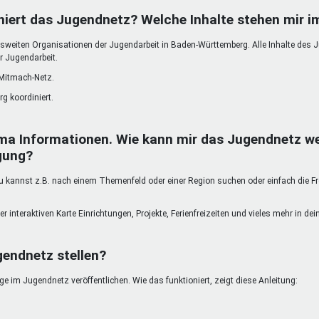
DeinDing BW
Jugendbegleiter
Mensc
niert das Jugendnetz? Welche Inhalte stehen mir 
Vielfaltcoach
SMpfau (SMV)
Vielfa
weiten Organisationen der Jugendarbeit in Baden-Württemberg. Alle Inhalte des 
Umweltmentoren
SMV im Kultusportal
Jugen
r Jugendarbeit.
Mitmachen Ehrensache
Qualipass
Jugen
 Mitmach-Netz.
Projektfinanzierung
Junge Seiten
REspe
g koordiniert.
Jugendstiftung BW
Traumberufe
Jugen
Schülermentoren-Programme
ma Informationen. Wie kann mir das Jugendnetz we
gung?
kannst z.B. nach einem Themenfeld oder einer Region suchen oder einfach die Freit
er interaktiven Karte Einrichtungen, Projekte, Ferienfreizeiten und vieles mehr in d
gendnetz stellen?
 im Jugendnetz veröffentlichen. Wie das funktioniert, zeigt diese Anleitung: