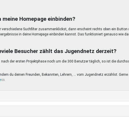
in meine Homepage einbinden?
ir verschiedene Suchfilter zusammenklickst, dann erscheint rechts oben ein Button 
hergebnisse in deine Homepage einbinden kannst. Das funktioniert genauso wie da
eviele Besucher zählt das Jugendnetz derzeit?
nach der ersten Projektphase noch um die 300 Benutzer täglich, so ist die durchs
, indem du deinen Freunden, Bekannten, Lehrern, ... vom Jugendnetz erzählst. Ge
e
(Link
.
sendet
E-
Mail)