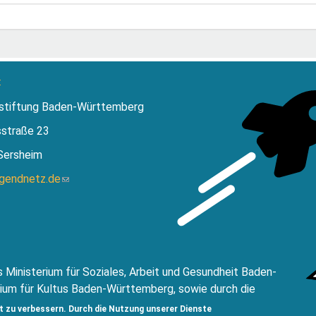
:
stiftung Baden-Württemberg
sstraße 23
Sersheim
ugendnetz.de
(Link
sendet
E-
Mail)
 Ministerium für Soziales, Arbeit und Gesundheit Baden-
ium für Kultus Baden-Württemberg, sowie durch die
ftung Baden-Württemberg.
t zu verbessern. Durch die Nutzung unserer Dienste