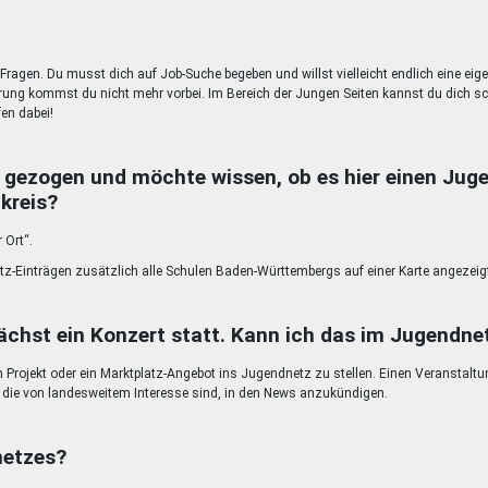
Fragen. Du musst dich auf Job-Suche begeben und willst vielleicht endlich eine eig
g kommst du nicht mehr vorbei. Im Bereich der Jungen Seiten kannst du dich sc
en dabei!
 gezogen und möchte wissen, ob es hier einen Juge
kreis?
 Ort“.
atz-Einträgen zusätzlich alle Schulen Baden-Württembergs auf einer Karte angezeig
chst ein Konzert statt. Kann ich das im Jugendn
in Projekt oder ein Marktplatz-Angebot ins Jugendnetz zu stellen. Einen Veranstalt
n, die von landesweitem Interesse sind, in den News anzukündigen.
netzes?