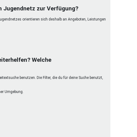
henrechte
im Jugendnetz zur Verfügung?
ltcoach
Jugendnetzes orientieren sich deshalb an Angeboten, Leistungen
darbeitsnetz
dgemeinderäte
ct! im Netz
dagentur
iterhelfen? Welche
extsuche benutzen. Die Filter, die du für deine Suche benutzt,
einer Umgebung.