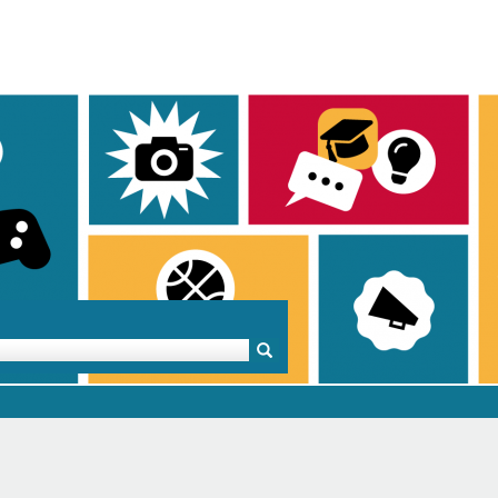
Mentoren & Projekte
Schule & Beruf
Demok
Projekte
Schulen in BW
Demok