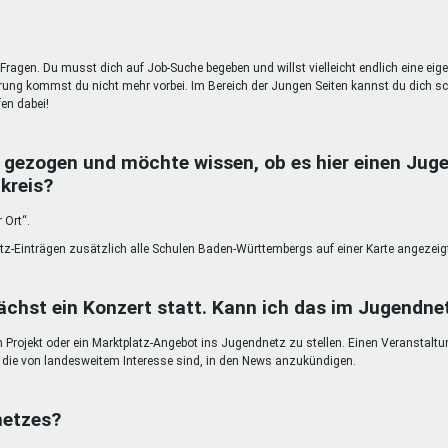
Fragen. Du musst dich auf Job-Suche begeben und willst vielleicht endlich eine eig
g kommst du nicht mehr vorbei. Im Bereich der Jungen Seiten kannst du dich sc
en dabei!
 gezogen und möchte wissen, ob es hier einen Juge
kreis?
 Ort“.
atz-Einträgen zusätzlich alle Schulen Baden-Württembergs auf einer Karte angezeig
chst ein Konzert statt. Kann ich das im Jugendn
in Projekt oder ein Marktplatz-Angebot ins Jugendnetz zu stellen. Einen Veranstalt
n, die von landesweitem Interesse sind, in den News anzukündigen.
netzes?