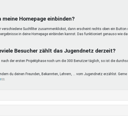
in meine Homepage einbinden?
ir verschiedene Suchfilter zusammenklickst, dann erscheint rechts oben ein Button 
hergebnisse in deine Homepage einbinden kannst. Das funktioniert genauso wie da
eviele Besucher zählt das Jugendnetz derzeit?
nach der ersten Projektphase noch um die 300 Benutzer täglich, so ist die durchs
, indem du deinen Freunden, Bekannten, Lehrern, ... vom Jugendnetz erzählst. Ge
e
(Link
.
sendet
E-
Mail)