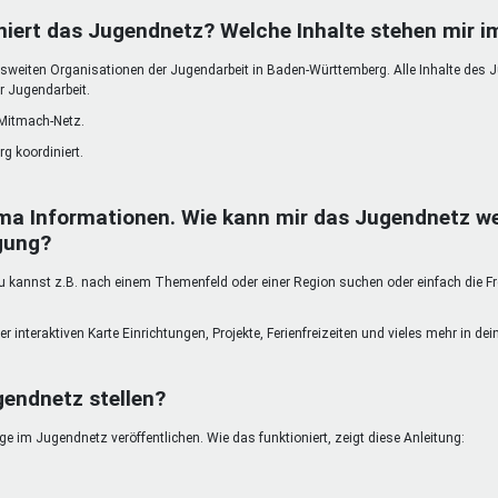
DeinDing BW
Jugendbegleiter
Mensc
niert das Jugendnetz? Welche Inhalte stehen mir 
Vielfaltcoach
SMpfau (SMV)
Vielfa
weiten Organisationen der Jugendarbeit in Baden-Württemberg. Alle Inhalte des 
Umweltmentoren
SMV im Kultusportal
Jugen
r Jugendarbeit.
Mitmachen Ehrensache
Qualipass
Jugen
 Mitmach-Netz.
Projektfinanzierung
Junge Seiten
REspe
g koordiniert.
Jugendstiftung BW
Traumberufe
Jugen
Schülermentoren-Programme
ma Informationen. Wie kann mir das Jugendnetz we
gung?
kannst z.B. nach einem Themenfeld oder einer Region suchen oder einfach die Freit
er interaktiven Karte Einrichtungen, Projekte, Ferienfreizeiten und vieles mehr in d
gendnetz stellen?
 im Jugendnetz veröffentlichen. Wie das funktioniert, zeigt diese Anleitung: