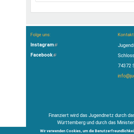
Folge uns:
Kontakt
Instagram
(Link
Jugend
ist
Facebook
(Link
Schlos
extern)
ist
74372 
extern)
info@j
Finanziert wird das Jugendnetz durch das
Württemberg und durch das Minister
Jugendsti
Wir verwenden Cookies, um die Benutzerfreundlichkei