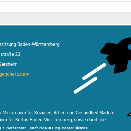
:
stiftung Baden-Württemberg
sstraße 23
Sersheim
ugendnetz.de
(Link
sendet
E-
Mail)
 Ministerium für Soziales, Arbeit und Gesundheit Baden-
ium für Kultus Baden-Württemberg, sowie durch die
ftung Baden-Württemberg.
t zu verbessern. Durch die Nutzung unserer Dienste