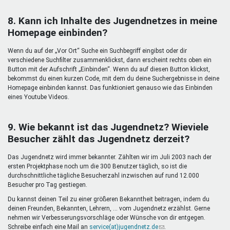
8. Kann ich Inhalte des Jugendnetzes in meine
Homepage einbinden?
Wenn du auf der „Vor Ort“ Suche ein Suchbegriff eingibst oder dir
verschiedene Suchfilter zusammenklickst, dann erscheint rechts oben ein
Button mit der Aufschrift „Einbinden“. Wenn du auf diesen Button klickst,
bekommst du einen kurzen Code, mit dem du deine Suchergebnisse in deine
Homepage einbinden kannst. Das funktioniert genauso wie das Einbinden
eines Youtube Videos.
9. Wie bekannt ist das Jugendnetz? Wieviele
Besucher zählt das Jugendnetz derzeit?
Das Jugendnetz wird immer bekannter. Zählten wir im Juli 2003 nach der
ersten Projektphase noch um die 300 Benutzer täglich, so ist die
durchschnittliche tägliche Besucherzahl inzwischen auf rund 12.000
Besucher pro Tag gestiegen.
Du kannst deinen Teil zu einer größeren Bekanntheit beitragen, indem du
deinen Freunden, Bekannten, Lehrern, ... vom Jugendnetz erzählst. Gerne
nehmen wir Verbesserungsvorschläge oder Wünsche von dir entgegen.
Schreibe einfach eine Mail an
service(at)jugendnetz.de
(Link
.