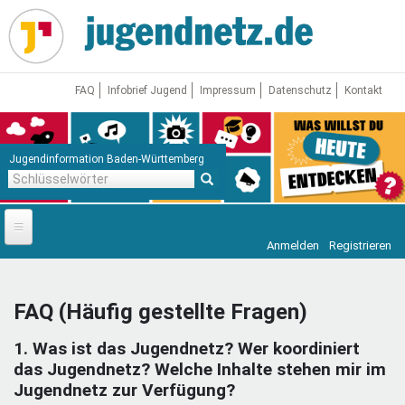
Direkt
zum
Inhalt
FAQ
Infobrief Jugend
Impressum
Datenschutz
Kontakt
Jugendinformation Baden-Württemberg
Schlüsselwörter
Anmelden
Registrieren
Startseite
News
FAQ (Häufig gestellte Fragen)
Jugendnetz
1. Was ist das Jugendnetz? Wer koordiniert
Freizeit & Reisen
Vor Ort
das Jugendnetz? Welche Inhalte stehen mir im
Jugendnetz zur Verfügung?