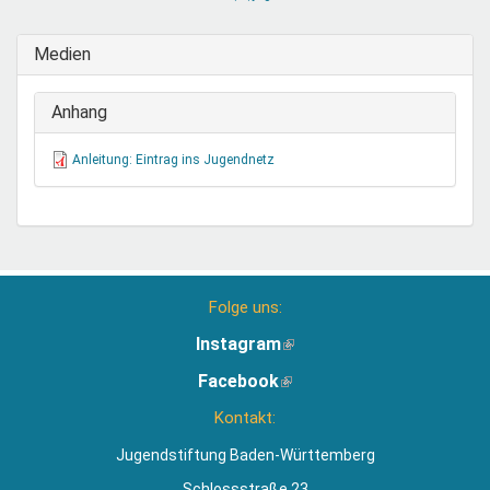
sendet
E-
Medien
Mail)
Anhang
Anleitung: Eintrag ins Jugendnetz
Folge uns:
Instagram
(Link
ist
Facebook
(Link
extern)
ist
Kontakt:
extern)
Jugendstiftung Baden-Württemberg
Schlossstraße 23