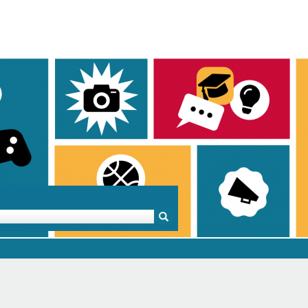
Mentoren & Projekte
Schule & Beruf
Demok
Projekte
Schulen in BW
Demok