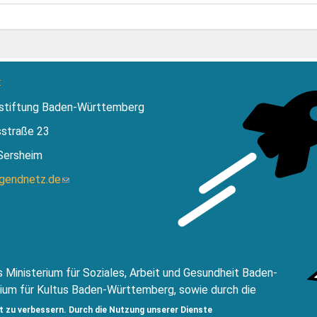
:
stiftung Baden-Württemberg
sstraße 23
Sersheim
ugendnetz.de
(Link
sendet
E-
Mail)
 Ministerium für Soziales, Arbeit und Gesundheit Baden-
ium für Kultus Baden-Württemberg, sowie durch die
ftung Baden Württemberg.
t zu verbessern. Durch die Nutzung unserer Dienste