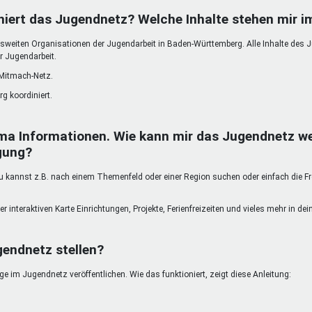
DeinDing BW
Jugendbegleiter
Mensc
niert das Jugendnetz? Welche Inhalte stehen mir 
Vielfaltcoach
SMpfau (SMV)
Vielfa
weiten Organisationen der Jugendarbeit in Baden-Württemberg. Alle Inhalte des 
Umweltmentoren
SMV im Kultusportal
Jugen
r Jugendarbeit.
Mitmachen Ehrensache
Qualipass
Jugen
 Mitmach-Netz.
Projektfinanzierung
Junge Seiten
REspe
g koordiniert.
Jugendstiftung BW
Traumberufe
Jugen
Schülermentoren-Programme
ma Informationen. Wie kann mir das Jugendnetz we
gung?
kannst z.B. nach einem Themenfeld oder einer Region suchen oder einfach die Freit
er interaktiven Karte Einrichtungen, Projekte, Ferienfreizeiten und vieles mehr in d
gendnetz stellen?
 im Jugendnetz veröffentlichen. Wie das funktioniert, zeigt diese Anleitung: