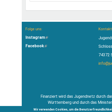
Folge uns:
Kontakt
Instagram
(Link
Jugend
ist
Facebook
(Link
Schlos
extern)
ist
74372 
extern)
info@j
Finanziert wird das Jugendnetz durch das
Württemberg und durch das Minister
Jugendsti
Wir verwenden Cookies, um die Benutzerfreundlichkei