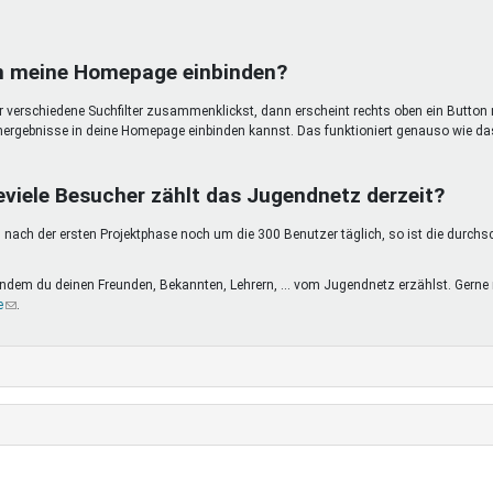
in meine Homepage einbinden?
ir verschiedene Suchfilter zusammenklickst, dann erscheint rechts oben ein Button 
hergebnisse in deine Homepage einbinden kannst. Das funktioniert genauso wie da
eviele Besucher zählt das Jugendnetz derzeit?
nach der ersten Projektphase noch um die 300 Benutzer täglich, so ist die durchs
, indem du deinen Freunden, Bekannten, Lehrern, ... vom Jugendnetz erzählst. Ge
e
(Link
.
sendet
E-
Mail)