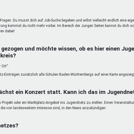
Fragen. Du musst dich auf Job-Suche begeben und willst vielleicht endlich eine eig
g kommst du nicht mehr vorbei. Im Bereich der Jungen Seiten kannst du dich sc
en dabei!
 gezogen und möchte wissen, ob es hier einen Juge
kreis?
 Ort“.
atz-Einträgen zusätzlich alle Schulen Baden-Württembergs auf einer Karte angezeig
chst ein Konzert statt. Kann ich das im Jugendn
in Projekt oder ein Marktplatz-Angebot ins Jugendnetz zu stellen. Einen Veranstalt
n, die von landesweitem Interesse sind, in den News anzukündigen.
netzes?