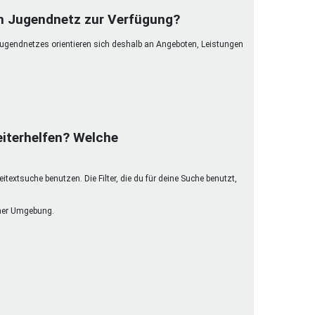
henrechte
im Jugendnetz zur Verfügung?
ltcoach
Jugendnetzes orientieren sich deshalb an Angeboten, Leistungen
darbeitsnetz
dgemeinderäte
ct! im Netz
dagentur
iterhelfen? Welche
extsuche benutzen. Die Filter, die du für deine Suche benutzt,
einer Umgebung.