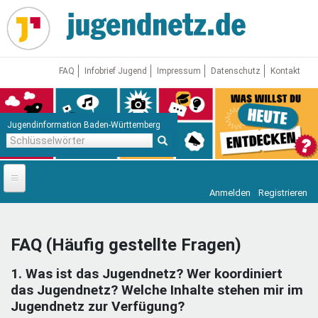
Direkt
zum
Inhalt
FAQ
Infobrief Jugend
Impressum
Datenschutz
Kontakt
Jugendinformation Baden-Württemberg
Schlüsselwörter
Anmelden
Registrieren
Startseite
News
FAQ (Häufig gestellte Fragen)
Jugendnetz
1. Was ist das Jugendnetz? Wer koordiniert
Freizeit & Reisen
Vor Ort
das Jugendnetz? Welche Inhalte stehen mir im
Jugendnetz zur Verfügung?