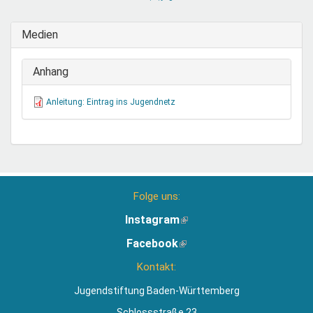
sendet
E-
Medien
Mail)
Anhang
Anleitung: Eintrag ins Jugendnetz
Folge uns:
Instagram
(Link
ist
Facebook
(Link
extern)
ist
Kontakt:
extern)
Jugendstiftung Baden-Württemberg
Schlossstraße 23