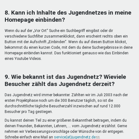
8. Kann ich Inhalte des Jugendnetzes in meine
Homepage einbinden?
Wenn du auf der „Vor Ort“ Suche ein Suchbegriff eingibst oder dir
verschiedene Suchfilter zusammenklickst, dann erscheint rechts oben ein
Button mit der Aufschrift „Einbinden“. Wenn du auf diesen Button klickst,
bekommst du einen kurzen Code, mit dem du deine Suchergebnisse in deine
Homepage einbinden kannst. Das funktioniert genauso wie das Einbinden
eines Youtube Videos.
9. Wie bekannt ist das Jugendnetz? Wieviele
Besucher zählt das Jugendnetz derzeit?
Das Jugendnetz wird immer bekannter. Zählten wir im Juli 2003 nach der
ersten Projektphase noch um die 300 Benutzer täglich, so ist die
durchschnittliche tägliche Besucherzahl inzwischen auf rund 12.000
Besucher pro Tag gestiegen.
Du kannst deinen Teil zu einer größeren Bekanntheit beitragen, indem du
deinen Freunden, Bekannten, Lehrern, ... vom Jugendnetz erzählst. Gerne
nehmen wir Verbesserungsvorschläge oder Wünsche von dir entgegen.
Schreibe einfach eine Mail an
service(at)jugendnetz.de
(Link
.