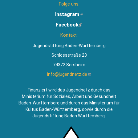
Folge uns:
Instagram
(Link
ist
Facebook
(Link
extern)
ist
Kontakt:
extern)
Jugendstiftung Baden-Württemberg
Schlossstraße 23
74372 Sersheim
info@jugendnetz.de
(Link
sendet
E-
Finanziert wird das Jugendnetz durch das
Mail)
Ministerium für Soziales, Arbeit und Gesundheit
Baden-Württemberg und durch das Ministerium für
Kultus Baden-Württemberg, sowie durch die
Jugendstiftung Baden Württemberg.