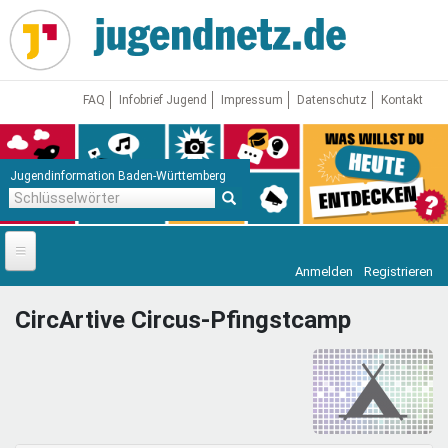
Direkt
zum
Inhalt
FAQ
Infobrief Jugend
Impressum
Datenschutz
Kontakt
Jugendinformation Baden-Württemberg
Schlüsselwörter
Anmelden
Registrieren
Startseite
CircArtive Circus-Pfingstcamp
News
Jugendnetz
Freizeit & Reisen
Vor Ort