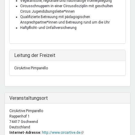
Vegetarische, regionale und nachhaltige Vollverpflegung
Circusschnuppern in einer Circusdisziplin mit geschulten
Circus Jugendübungsleiter*innen
Qualifizierte Betreuung mit pädagogischen
Ansprechpartner*innen und Betreuung rund um die Uhr
Haftpflicht- und Unfallversicherung
Ausblenden
Leitung der Freizeit
CircArtive Pimparello
Ausblenden
Veranstaltungsort
CircArtive Pimparello
Rappenhof 1
74417
Gschwend
Deutschland
Internet-Adresse:
http://www.circartive.de
(Link