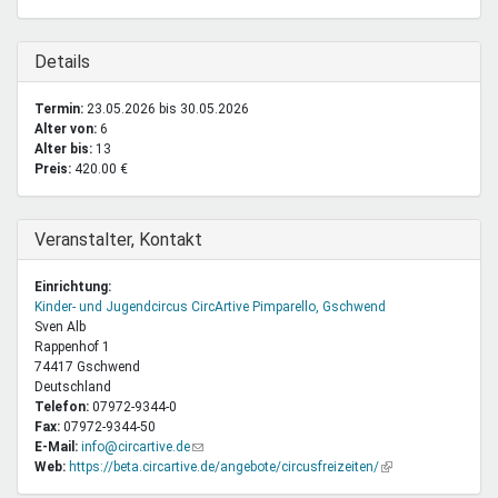
ist
extern)
Ausblenden
Details
Termin:
23.05.2026
bis
30.05.2026
Alter von:
6
Alter bis:
13
Preis:
420.00 €
Ausblenden
Veranstalter, Kontakt
Einrichtung:
Kinder- und Jugendcircus CircArtive Pimparello, Gschwend
Sven
Alb
Rappenhof 1
74417
Gschwend
Deutschland
Telefon:
07972-9344-0
Fax:
07972-9344-50
E-Mail:
info@circartive.de
(Link
Web:
https://beta.circartive.de/angebote/circusfreizeiten/
sendet
(Link
E-
ist