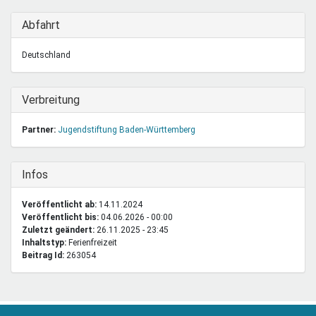
Mail)
extern)
Ausblenden
Abfahrt
Deutschland
Ausblenden
Verbreitung
Partner:
Jugendstiftung Baden-Württemberg
Ausblenden
Infos
Veröffentlicht ab:
14.11.2024
Veröffentlicht bis:
04.06.2026 - 00:00
Zuletzt geändert:
26.11.2025 - 23:45
Inhaltstyp:
ferienfreizeit
Beitrag Id:
263054