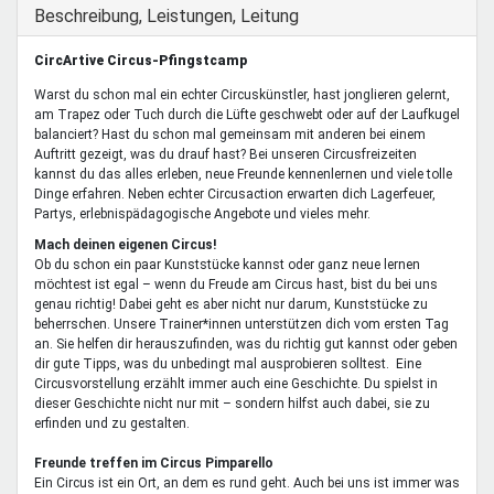
Mentoren & Projekte
Ausblenden
Beschreibung, Leistungen, Leitung
CircArtive Circus-Pfingstcamp
Schule & Beruf
Warst du schon mal ein echter Circuskünstler, hast jonglieren gelernt,
am Trapez oder Tuch durch die Lüfte geschwebt oder auf der Laufkugel
balanciert? Hast du schon mal gemeinsam mit anderen bei einem
Auftritt gezeigt, was du drauf hast? Bei unseren Circusfreizeiten
Demokratie & Beteiligung
kannst du das alles erleben, neue Freunde kennenlernen und viele tolle
Dinge erfahren. Neben echter Circusaction erwarten dich Lagerfeuer,
Partys, erlebnispädagogische Angebote und vieles mehr.
Mach deinen eigenen Circus!
Ob du schon ein paar Kunststücke kannst oder ganz neue lernen
möchtest ist egal – wenn du Freude am Circus hast, bist du bei uns
genau richtig! Dabei geht es aber nicht nur darum, Kunststücke zu
beherrschen. Unsere Trainer*innen unterstützen dich vom ersten Tag
an. Sie helfen dir herauszufinden, was du richtig gut kannst oder geben
dir gute Tipps, was du unbedingt mal ausprobieren solltest. Eine
Circusvorstellung erzählt immer auch eine Geschichte. Du spielst in
dieser Geschichte nicht nur mit – sondern hilfst auch dabei, sie zu
erfinden und zu gestalten.
Freunde treffen im Circus Pimparello
Ein Circus ist ein Ort, an dem es rund geht. Auch bei uns ist immer was