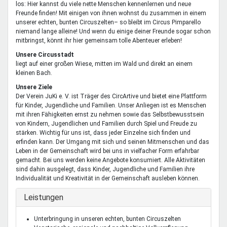
los: Hier kannst du viele nette Menschen kennenlernen und neue
Freunde finden! Mit einigen von ihnen wohnst du zusammen in einem
unserer echten, bunten Circuszelten– so bleibt im Circus Pimparello
niemand lange alleine! Und wenn du einige deiner Freunde sogar schon
mitbringst, könnt ihr hier gemeinsam tolle Abenteuer erleben!
Unsere Circusstadt
liegt auf einer großen Wiese, mitten im Wald und direkt an einem
kleinen Bach.
Unsere Ziele
Der Verein JuKi e. V. ist Träger des CircArtive und bietet eine Plattform
für Kinder, Jugendliche und Familien. Unser Anliegen ist es Menschen
mit ihren Fähigkeiten ernst zu nehmen sowie das Selbstbewusstsein
von Kindern, Jugendlichen und Familien durch Spiel und Freude zu
stärken. Wichtig für uns ist, dass jeder Einzelne sich finden und
erfinden kann. Der Umgang mit sich und seinen Mitmenschen und das
Leben in der Gemeinschaft wird bei uns in vielfacher Form erfahrbar
gemacht. Bei uns werden keine Angebote konsumiert. Alle Aktivitäten
sind dahin ausgelegt, dass Kinder, Jugendliche und Familien ihre
Individualität und Kreativität in der Gemeinschaft ausleben können.
Ausblenden
Leistungen
Unterbringung in unseren echten, bunten Circuszelten