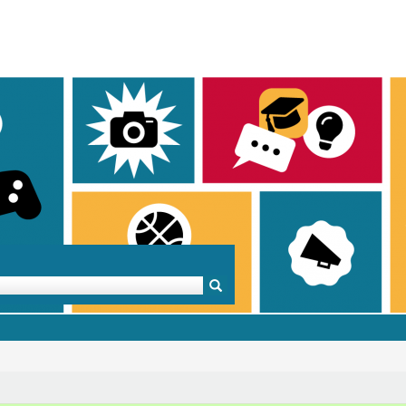
Mentoren & Projekte
Schule & Beruf
Demok
Projekte
Schulen in BW
Demok