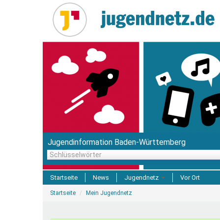
Direkt
zum
Inhalt
Jugendinformation Baden-Württemberg
Schlüsselwörter
Startseite
News
Jugendnetz
Vor Ort
Sie
Freizeit & Reisen
Startseite
Mein Jugendnetz
sind
hier
Einrichtungen