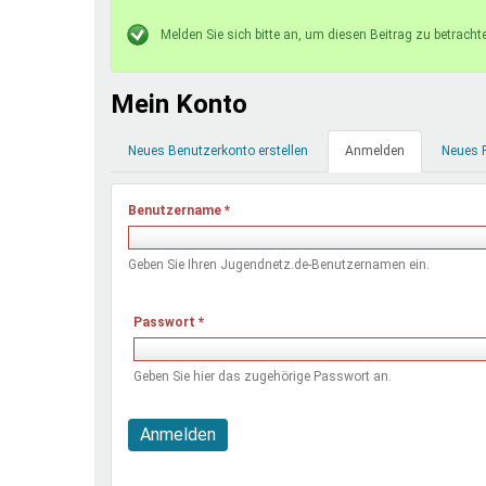
Ferienfreizeiten
Statusmeldung
Melden Sie sich bitte an, um diesen Beitrag zu betracht
Sprung ins Ausland
Mein Konto
Primäre
Neues Benutzerkonto erstellen
Anmelden
(aktiver
Neues 
Reiter
Reiter)
Benutzername
*
Geben Sie Ihren Jugendnetz.de-Benutzernamen ein.
Passwort
*
Geben Sie hier das zugehörige Passwort an.
Anmelden