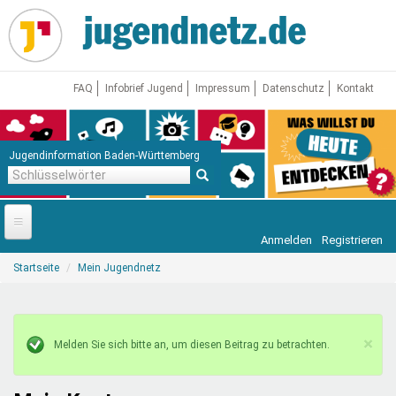
Direkt
zum
Inhalt
FAQ
Infobrief Jugend
Impressum
Datenschutz
Kontakt
Jugendinformation Baden-Württemberg
Schlüsselwörter
Anmelden
Registrieren
Startseite
Sie
Startseite
Mein Jugendnetz
sind
News
hier
Jugendnetz
×
Statusmeldung
Freizeit & Reisen
Vor Ort
Melden Sie sich bitte an, um diesen Beitrag zu betrachten.