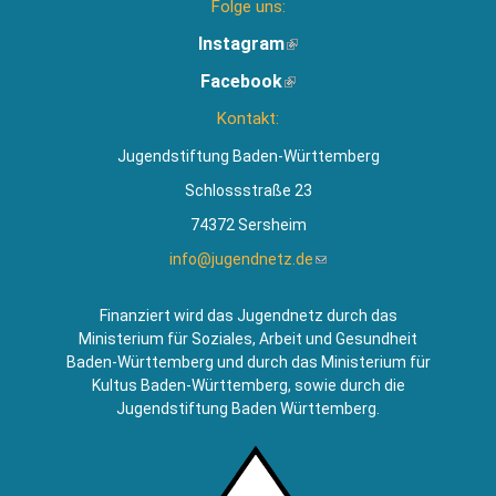
Folge uns:
Instagram
(Link
ist
Facebook
(Link
extern)
ist
Kontakt:
extern)
Jugendstiftung Baden-Württemberg
Schlossstraße 23
74372 Sersheim
info@jugendnetz.de
(Link
sendet
E-
Finanziert wird das Jugendnetz durch das
Mail)
Ministerium für Soziales, Arbeit und Gesundheit
Baden-Württemberg und durch das Ministerium für
Kultus Baden-Württemberg, sowie durch die
Jugendstiftung Baden Württemberg.