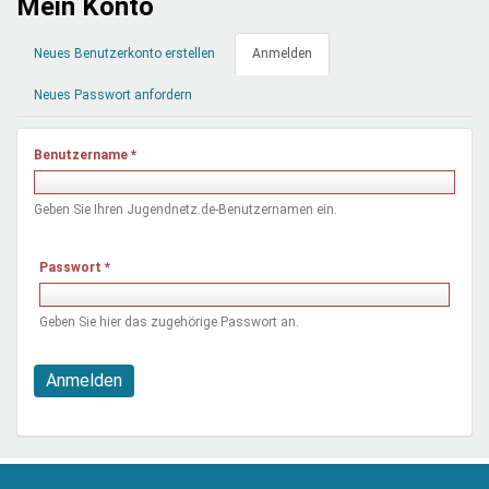
Mein Konto
Mentoren & Projekte
Primäre
Neues Benutzerkonto erstellen
Anmelden
(aktiver
Reiter
Reiter)
Schule & Beruf
Neues Passwort anfordern
Benutzername
*
Demokratie & Beteiligung
Geben Sie Ihren Jugendnetz.de-Benutzernamen ein.
Passwort
*
Geben Sie hier das zugehörige Passwort an.
Anmelden