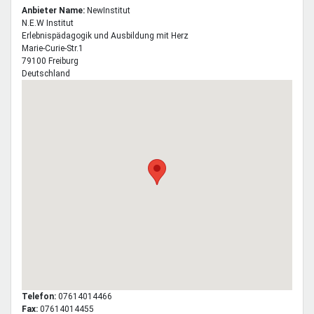
Anbieter Name:
NewInstitut
N.E.W
Institut
Erlebnispädagogik und Ausbildung mit Herz
Marie-Curie-Str.1
79100
Freiburg
Deutschland
Telefon:
07614014466
Fax:
07614014455