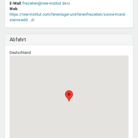
E-Mail:
freizeiten@new-institut.de
(Link
Web:
sendet
https://new-institut.com/ferienlager-und-ferienfreizeiten/sonne-mond-
E-
sterne-wild…
(Link
Mail)
ist
extern)
Ausblenden
Abfahrt
Deutschland