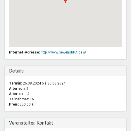
Internet-Adresse:
http://www.new-institut.de
(Link
ist
extern)
Ausblenden
Details
Termin:
26.08.2024
bis
30.08.2024
Alter von:
9
Alter bis:
14
Teilnehmer:
16
Preis:
350.00 €
Ausblenden
Veranstalter, Kontakt