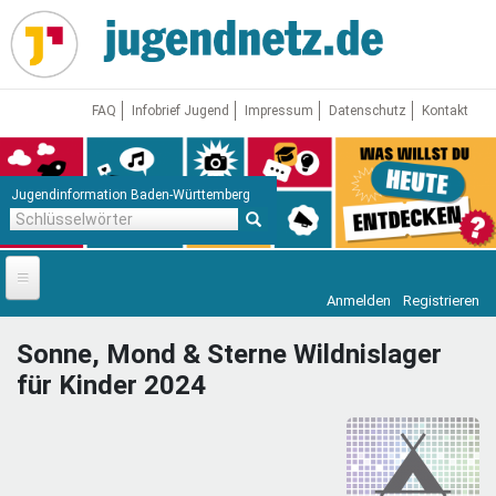
Direkt
zum
Inhalt
FAQ
Infobrief Jugend
Impressum
Datenschutz
Kontakt
Jugendinformation Baden-Württemberg
Schlüsselwörter
Anmelden
Registrieren
Startseite
Sonne, Mond & Sterne Wildnislager
News
für Kinder 2024
Jugendnetz
Freizeit & Reisen
Vor Ort