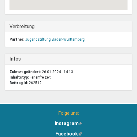
Ausblenden
Verbreitung
Partner:
Jugendstiftung Baden-Württemberg
Ausblenden
Infos
Zuletzt geändert:
26.01.2024 - 14:13
Inhaltstyp:
ferienfreizeit
Beitrag Id:
262512
Folge uns:
Instagram
(Link
ist
Facebook
(Link
extern)