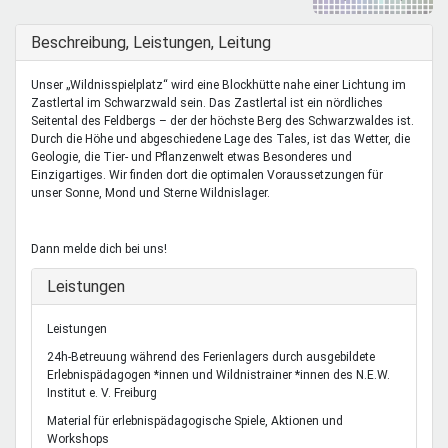
Mentoren & Projekte
Ausblenden
Beschreibung, Leistungen, Leitung
Schule & Beruf
Unser „Wildnisspielplatz“ wird eine Blockhütte nahe einer Lichtung im
Zastlertal im Schwarzwald sein. Das Zastlertal ist ein nördliches
Seitental des Feldbergs – der der höchste Berg des Schwarzwaldes ist.
Durch die Höhe und abgeschiedene Lage des Tales, ist das Wetter, die
Demokratie & Beteiligung
Geologie, die Tier- und Pflanzenwelt etwas Besonderes und
Einzigartiges. Wir finden dort die optimalen Voraussetzungen für
unser Sonne, Mond und Sterne Wildnislager.
Dann melde dich bei uns!
Ausblenden
Leistungen
Leistungen
24h-Betreuung während des Ferienlagers durch ausgebildete
Erlebnispädagogen *innen und Wildnistrainer *innen des N.E.W.
Institut e. V. Freiburg
Material für erlebnispädagogische Spiele, Aktionen und
Workshops