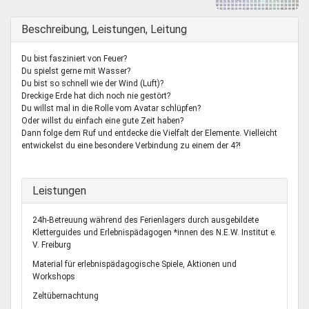
Mentoren & Projekte
Ausblenden
Beschreibung, Leistungen, Leitung
Schule & Beruf
Du bist fasziniert von Feuer?
Du spielst gerne mit Wasser?
Du bist so schnell wie der Wind (Luft)?
Dreckige Erde hat dich noch nie gestört?
Demokratie & Beteiligung
Du willst mal in die Rolle vom Avatar schlüpfen?
Oder willst du einfach eine gute Zeit haben?
Dann folge dem Ruf und entdecke die Vielfalt der Elemente. Vielleicht
entwickelst du eine besondere Verbindung zu einem der 4?!
Ausblenden
Leistungen
24h-Betreuung während des Ferienlagers durch ausgebildete
Kletterguides und Erlebnispädagogen *innen des N.E.W. Institut e.
V. Freiburg
Material für erlebnispädagogische Spiele, Aktionen und
Workshops
Zeltübernachtung