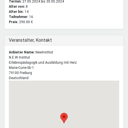
Termin:
27.05.2024
bis
30.05.2024
Alter von:
8
Alter bis:
14
Teilnehmer:
16
Preis:
290.00 €
Ausblenden
Veranstalter, Kontakt
Anbieter Name:
NewInstitut
N.E.W
Institut
Erlebnispädagogik und Ausbildung mit Herz
Marie-Curie-Str.1
79100
Freiburg
Deutschland