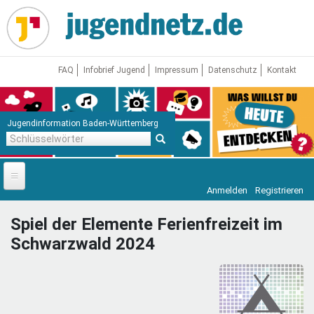
Direkt
zum
Inhalt
FAQ
Infobrief Jugend
Impressum
Datenschutz
Kontakt
Jugendinformation Baden-Württemberg
Schlüsselwörter
Anmelden
Registrieren
Startseite
Spiel der Elemente Ferienfreizeit im
News
Schwarzwald 2024
Jugendnetz
Freizeit & Reisen
Vor Ort