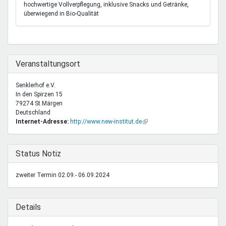
hochwertige Vollverpflegung, inklusive Snacks und Getränke,
überwiegend in Bio-Qualität
Ausblenden
Veranstaltungsort
Senklerhof e.V.
In den Spirzen 15
79274
St.Märgen
Deutschland
Internet-Adresse:
http://www.new-institut.de
(Link
ist
extern)
Ausblenden
Status Notiz
zweiter Termin 02.09.- 06.09.2024
Ausblenden
Details