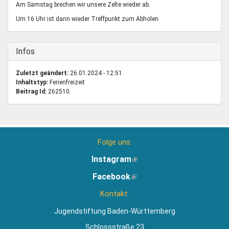
Am Samstag brechen wir unsere Zelte wieder ab.
Um 16 Uhr ist dann wieder Treffpunkt zum Abholen
Ausblenden
Infos
Zuletzt geändert:
26.01.2024 - 12:51
Inhaltstyp:
ferienfreizeit
Beitrag Id:
262510
Folge uns:
Instagram
(Link
ist
Facebook
(Link
extern)
ist
Kontakt:
extern)
Jugendstiftung Baden-Württemberg
Schlossstraße 23