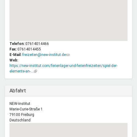
Telefon:
07614014466
Fax:
07614014455
E-Mail:
freizeiten@new-institut.de
(Link
Web:
sendet
https://new-institut.com/ferienlager-und-ferienfreizeiten/spiel-der-
E-
elemente-an-…
(Link
Mail)
ist
extern)
Ausblenden
Abfahrt
NEW-Institut
Marie-Curie-Straße 1
79100
Freiburg
Deutschland