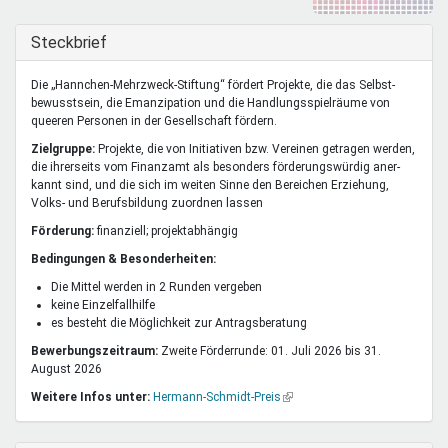
Mentoren & Projekte
Ausblenden
Steckbrief
Schule & Beruf
Die „Hannchen-Mehrzweck-Stiftung“ fördert Projekte, die das Selbst­
bewusst­sein, die Emanzi­pation und die Handlungs­spiel­räume von
queeren Personen in der Gesell­schaft fördern.
Zielgruppe:
Projekte, die von Initiativen bzw. Vereinen getragen werden,
Demokratie & Beteiligung
die ihrer­seits vom Finanzamt als besonders förderungs­würdig aner­
kannt sind, und die sich im weiten Sinne den Bereichen Erzie­hung,
Volks- und Berufs­bildung zuordnen lassen
Förderung:
finanziell; projektabhängig
Bedingungen & Besonderheiten:
Die Mittel werden in 2 Runden vergeben
keine Einzelfallhilfe
es besteht die Möglichkeit zur Antragsberatung
Bewerbungszeitraum:
Zweite Förderrunde: 01. Juli 2026 bis 31.
August 2026
Weitere Infos unter:
Hermann-Schmidt-Preis
(Link
ist
extern)