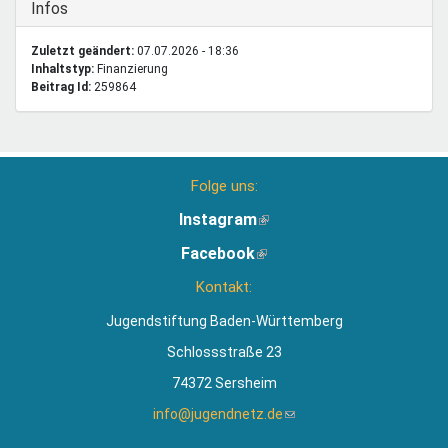
Ausblenden
Infos
Zuletzt geändert:
07.07.2026 - 18:36
Inhaltstyp:
finanzierung
Beitrag Id:
259864
Folge uns:
Instagram
(Link
ist
Facebook
(Link
extern)
ist
Kontakt:
extern)
Jugendstiftung Baden-Württemberg
Schlossstraße 23
74372 Sersheim
info@jugendnetz.de
(Link
sendet