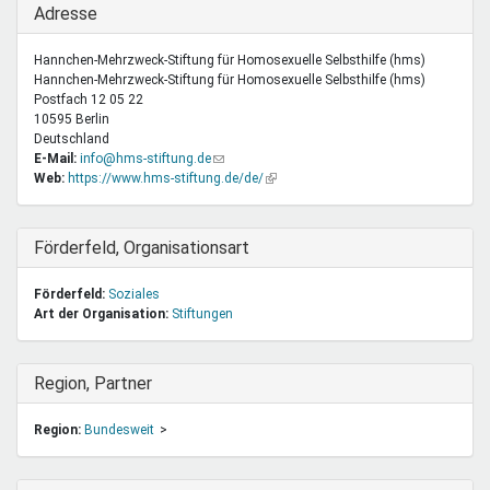
Ausblenden
Adresse
Hannchen-Mehrzweck-Stiftung für Homosexuelle Selbsthilfe (hms)
Hannchen-Mehrzweck-Stiftung für Homosexuelle Selbsthilfe (hms)
Postfach 12 05 22
10595
Berlin
Deutschland
E-Mail:
info@hms-stiftung.de
(Link
Web:
https://www.hms-stiftung.de/de/
sendet
(Link
E-
ist
Mail)
extern)
Ausblenden
Förderfeld, Organisationsart
Förderfeld:
Soziales
Art der Organisation:
Stiftungen
Ausblenden
Region, Partner
Region:
Bundesweit