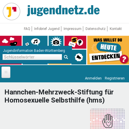
Direkt
zum
Inhalt
FAQ
Infobrief Jugend
Impressum
Datenschutz
Kontakt
Jugendinformation Baden-Württemberg
Schlüsselwörter
Anmelden
Registrieren
Startseite
Hannchen-Mehrzweck-Stiftung für
News
Homosexuelle Selbsthilfe (hms)
Jugendnetz
Freizeit & Reisen
Vor Ort