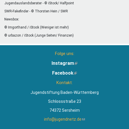
Jugendauslandsberater - © iStock/ Halfpoint
SWR-Fakefinder - © Thorsten Hein / SWR
Newsbox:
© Imgorthand / iStock (Weniger ist mehr)
© urbazon / iStock (Junge Seiten/ Finanzen)
Folge uns:
Instagram
(Link
ist
Facebook
(Link
extern)
ist
Kontakt:
extern)
Jugendstiftung Baden-Württemberg
Schlossstraße 23
74372 Sersheim
info@jugendnetz.de
(Link
sendet