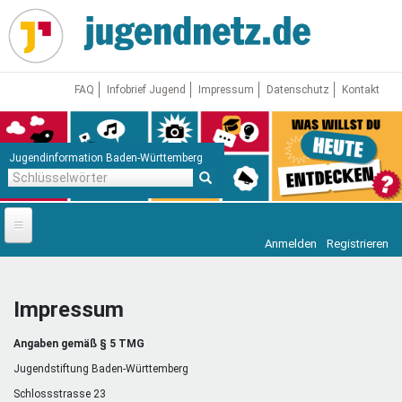
Direkt
zum
Inhalt
FAQ
Infobrief Jugend
Impressum
Datenschutz
Kontakt
Jugendinformation Baden-Württemberg
Schlüsselwörter
Anmelden
Registrieren
Startseite
News
Impressum
Jugendnetz
Angaben gemäß § 5 TMG
Freizeit & Reisen
Vor Ort
Jugendstiftung Baden-Württemberg
Schlossstrasse 23