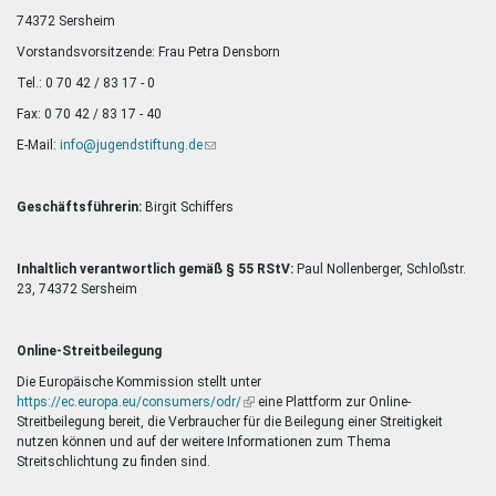
Mentoren & Projekte
74372 Sersheim
Vorstandsvorsitzende: Frau Petra Densborn
Tel.: 0 70 42 / 83 17 - 0
Schule & Beruf
Fax: 0 70 42 / 83 17 - 40
E-Mail:
info@jugendstiftung.de
(Link
sendet
Demokratie & Beteiligung
E-
Mail)
Geschäftsführerin:
Birgit Schiffers
Inhaltlich verantwortlich gemäß § 55 RStV:
Paul Nollenberger, Schloßstr.
23, 74372 Sersheim
Online-Streitbeilegung
Die Europäische Kommission stellt unter
https://ec.europa.eu/consumers/odr/
(Link
eine Plattform zur Online-
Streitbeilegung bereit, die Verbraucher für die Beilegung einer Streitigkeit
ist
nutzen können und auf der weitere Informationen zum Thema
extern)
Streitschlichtung zu finden sind.