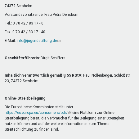
Mentoren & Projekte
74372 Sersheim
Vorstandsvorsitzende: Frau Petra Densborn
Tel.: 0 70 42 / 83 17 - 0
Schule & Beruf
Fax: 0 70 42 / 83 17 - 40
E-Mail:
info@jugendstiftung.de
(Link
sendet
Demokratie & Beteiligung
E-
Mail)
Geschäftsführerin:
Birgit Schiffers
Inhaltlich verantwortlich gemäß § 55 RStV:
Paul Nollenberger, Schloßstr.
23, 74372 Sersheim
Online-Streitbeilegung
Die Europäische Kommission stellt unter
https://ec.europa.eu/consumers/odr/
(Link
eine Plattform zur Online-
Streitbeilegung bereit, die Verbraucher für die Beilegung einer Streitigkeit
ist
nutzen können und auf der weitere Informationen zum Thema
extern)
Streitschlichtung zu finden sind.