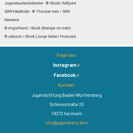
Jugendauslandsberater - © iStock/ Halfpoint
SWR-Fakefinder - © Thorsten Hein / SWR
Newsbox:
© Imgorthand / iStock (Weniger ist mehr)
© urbazon / iStock (Junge Seiten/ Finanzen)
Folge uns:
Instagram
(Link
ist
Facebook
(Link
extern)
ist
Kontakt:
extern)
Jugendstiftung Baden-Württemberg
Schlossstraße 23
74372 Sersheim
info@jugendnetz.de
(Link
sendet