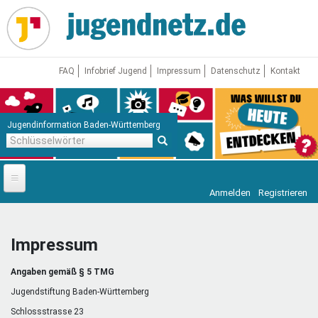
Direkt
zum
Inhalt
FAQ
Infobrief Jugend
Impressum
Datenschutz
Kontakt
Jugendinformation Baden-Württemberg
Schlüsselwörter
Anmelden
Registrieren
Startseite
News
Impressum
Jugendnetz
Angaben gemäß § 5 TMG
Freizeit & Reisen
Vor Ort
Jugendstiftung Baden-Württemberg
Schlossstrasse 23