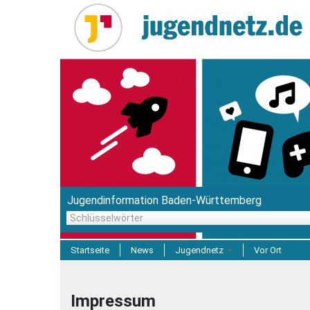
Direkt
zum
Inhalt
Jugendinformation Baden-Württemberg
Schlüsselwörter
Startseite
News
Jugendnetz
Vor Ort
Freizeit & Reisen
Impressum
Einrichtungen