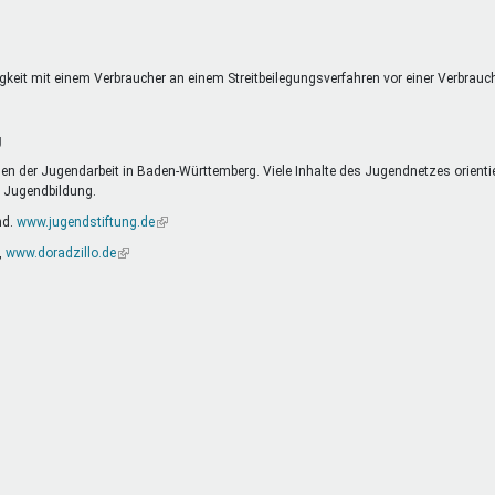
extern)
eitigkeit mit einem Verbraucher an einem Streitbeilegungsverfahren vor einer Verbrau
g
n der Jugendarbeit in Baden-Württemberg. Viele Inhalte des Jugendnetzes orienti
d Jugendbildung.
nd.
www.jugendstiftung.de
(Link
ist
,
www.doradzillo.de
(Link
extern)
ist
extern)