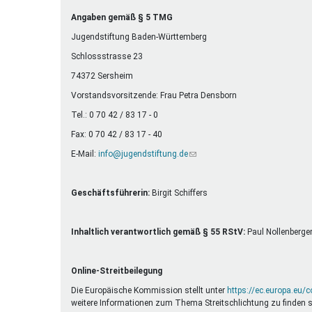
Ferienfreizeiten
Angaben gemäß § 5 TMG
Sprung ins Ausland
Jugendstiftung Baden-Württemberg
Schlossstrasse 23
74372 Sersheim
Vorstandsvorsitzende: Frau Petra Densborn
Tel.: 0 70 42 / 83 17 - 0
Fax: 0 70 42 / 83 17 - 40
E-Mail:
info@jugendstiftung.de
(Link
sendet
E-
Mail)
Geschäftsführerin:
Birgit Schiffers
Inhaltlich verantwortlich gemäß § 55 RStV:
Paul Nollenberge
Online-Streitbeilegung
Die Europäische Kommission stellt unter
https://ec.europa.eu/
weitere Informationen zum Thema Streitschlichtung zu finden s