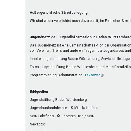
Außergerichtliche Streitbeilegung
Wir sind weder verpflichtet noch dazu bereit, im Falle einer Str
Jugendnetz.de - Jugendinformation in Baden-Württember
Das Jugendnetz ist eine Gemeinschaftsaktion der Organisatione
von Vereinen, Treffs und anderen Trägern der Jugendarbeit un
Inhalte: Jugendstiftung Baden-Württemberg, Servicestelle Juge
Fotos: Jugendstiftung Baden-Württemberg und Marc Doradzillo
Programmierung, Administration:
Takeaweb
(Link
ist
extern)
Bildquellen
Jugendstiftung Baden-Württemberg
Jugendauslandsberater - © iStock/ Halfpoint
SWR-Fakefinder - © Thorsten Hein / SWR
Newsbox: