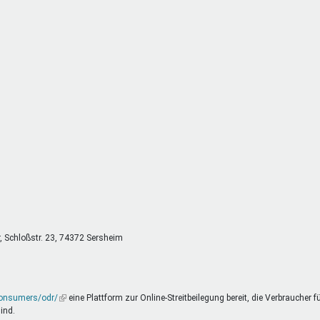
DeinDing BW
Jugendbegleiter
Mensc
Vielfaltcoach
SMpfau (SMV)
Vielfa
Umweltmentoren
SMV im Kultusportal
Jugen
Mitmachen Ehrensache
Qualipass
Jugen
Projektfinanzierung
Junge Seiten
REspe
Jugendstiftung BW
Traumberufe
Jugen
Schülermentoren-Programme
r, Schloßstr. 23, 74372 Sersheim
consumers/odr/
(Link
eine Plattform zur Online-Streitbeilegung bereit, die Verbraucher f
ind.
ist