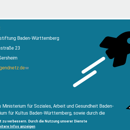
:
stiftung Baden-Württemberg
sstraße 23
Sersheim
ugendnetz.de
(Link
sendet
E-
Mail)
 Ministerium für Soziales, Arbeit und Gesundheit Baden-
ium für Kultus Baden-Württemberg, sowie durch die
ftung Baden Württemberg.
t zu verbessern. Durch die Nutzung unserer Dienste
eitere Infos anzeigen