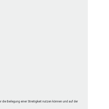
henrechte
ltcoach
darbeitsnetz
dgemeinderäte
ct! im Netz
dagentur
ür die Beilegung einer Streitigkeit nutzen können und auf der