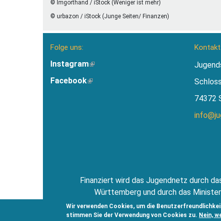
© Imgorthand / iStock (Weniger ist mehr)
© urbazon / iStock (Junge Seiten/ Finanzen)
Folge uns:
Kontakt
Instagram
(Link
Jugend
ist
Facebook
(Link
Schlos
extern)
ist
74372 
extern)
info@j
Finanziert wird das Jugendnetz durch das
Württemberg und durch das Minister
Jugendsti
Wir verwenden Cookies, um die Benutzerfreundlichkei
stimmen Sie der Verwendung von Cookies zu.
Nein, w