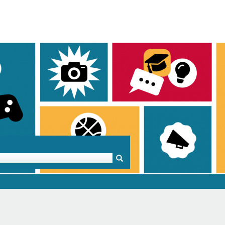
Mentoren & Projekte
Schule & Beruf
Demok
Projekte
Schulen in BW
Demok