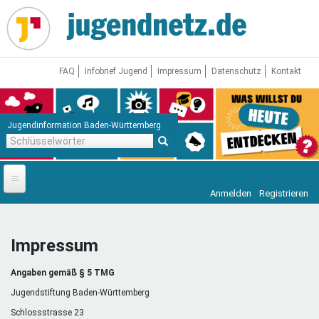
Direkt
zum
Inhalt
FAQ
Infobrief Jugend
Impressum
Datenschutz
Kontakt
Jugendinformation Baden-Württemberg
Schlüsselwörter
Anmelden
Registrieren
Startseite
News
Impressum
Jugendnetz
Angaben gemäß § 5 TMG
Freizeit & Reisen
Vor Ort
Jugendstiftung Baden-Württemberg
Schlossstrasse 23