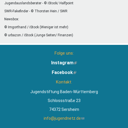
Jugendauslandsberater - © iStock/ Halfpoint
SWR-Fakefinder - © Thorsten Hein / SWR
Newsbox:
© Imgorthand / iStock (Weniger ist mehr)
© urbazon / iStock (Junge Seiten/ Finanzen)
Folge uns:
Instagram
(Link
ist
Facebook
(Link
extern)
ist
Kontakt:
extern)
Jugendstiftung Baden-Württemberg
Schlossstraße 23
74372 Sersheim
info@jugendnetz.de
(Link
sendet