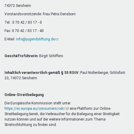
Mentoren & Projekte
74372 Sersheim
Vorstandsvorsitzende: Frau Petra Densborn
Tel.: 0 70 42 / 83 17 - 0
Schule & Beruf
Fax: 0 70 42 / 83 17 - 40
E-Mail:
info@jugendstiftung.de
(Link
sendet
Demokratie & Beteiligung
E-
Mail)
Geschäftsführerin:
Birgit Schiffers
Inhaltlich verantwortlich gemäß § 55 RStV:
Paul Nollenberger, Schloßstr.
23, 74372 Sersheim
Online-Streitbeilegung
Die Europäische Kommission stellt unter
https://ec.europa.eu/consumers/odr/
(Link
eine Plattform zur Online-
Streitbeilegung bereit, die Verbraucher für die Beilegung einer Streitigkeit
ist
nutzen können und auf der weitere Informationen zum Thema
extern)
Streitschlichtung zu finden sind.