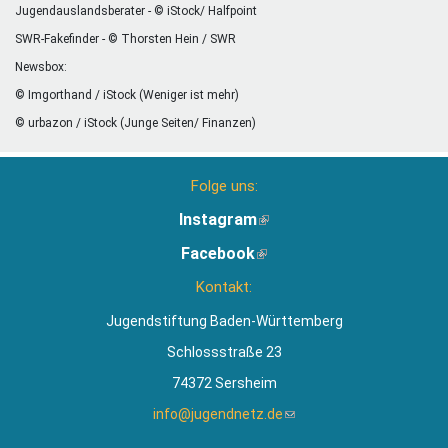
Jugendauslandsberater - © iStock/ Halfpoint
SWR-Fakefinder - © Thorsten Hein / SWR
Newsbox:
© Imgorthand / iStock (Weniger ist mehr)
© urbazon / iStock (Junge Seiten/ Finanzen)
Folge uns:
Instagram
(Link
ist
Facebook
(Link
extern)
ist
Kontakt:
extern)
Jugendstiftung Baden-Württemberg
Schlossstraße 23
74372 Sersheim
info@jugendnetz.de
(Link
sendet