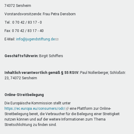
Mentoren & Projekte
74372 Sersheim
Vorstandsvorsitzende: Frau Petra Densborn
Tel.: 0 70 42 / 83 17 - 0
Schule & Beruf
Fax: 0 70 42 / 83 17 - 40
E-Mail:
info@jugendstiftung.de
(Link
sendet
Demokratie & Beteiligung
E-
Mail)
Geschäftsführerin:
Birgit Schiffers
Inhaltlich verantwortlich gemäß § 55 RStV:
Paul Nollenberger, Schloßstr.
23, 74372 Sersheim
Online-Streitbeilegung
Die Europäische Kommission stellt unter
https://ec.europa.eu/consumers/odr/
(Link
eine Plattform zur Online-
Streitbeilegung bereit, die Verbraucher für die Beilegung einer Streitigkeit
ist
nutzen können und auf der weitere Informationen zum Thema
extern)
Streitschlichtung zu finden sind.