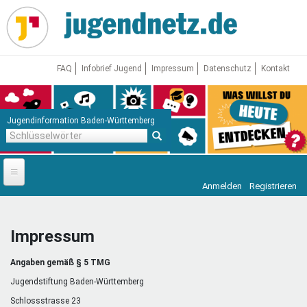
Direkt
zum
Inhalt
FAQ
Infobrief Jugend
Impressum
Datenschutz
Kontakt
Jugendinformation Baden-Württemberg
Schlüsselwörter
Anmelden
Registrieren
Startseite
News
Impressum
Jugendnetz
Angaben gemäß § 5 TMG
Freizeit & Reisen
Vor Ort
Jugendstiftung Baden-Württemberg
Schlossstrasse 23