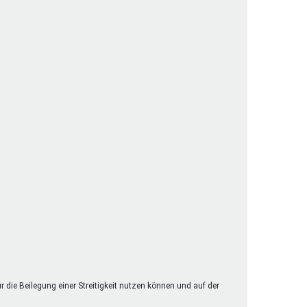
henrechte
ltcoach
darbeitsnetz
dgemeinderäte
ct! im Netz
dagentur
ür die Beilegung einer Streitigkeit nutzen können und auf der