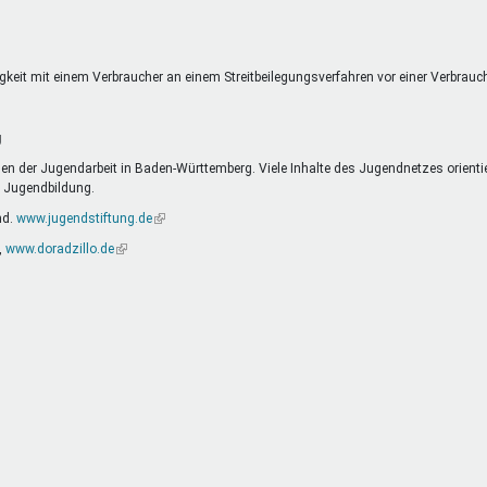
extern)
eitigkeit mit einem Verbraucher an einem Streitbeilegungsverfahren vor einer Verbrau
g
n der Jugendarbeit in Baden-Württemberg. Viele Inhalte des Jugendnetzes orienti
d Jugendbildung.
nd.
www.jugendstiftung.de
(Link
ist
,
www.doradzillo.de
(Link
extern)
ist
extern)