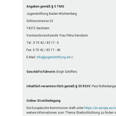
Ferienfreizeiten
Angaben gemäß § 5 TMG
Sprung ins Ausland
Jugendstiftung Baden-Württemberg
Schlossstrasse 23
74372 Sersheim
Vorstandsvorsitzende: Frau Petra Densborn
Tel.: 0 70 42 / 83 17 - 0
Fax: 0 70 42 / 83 17 - 40
E-Mail:
info@jugendstiftung.de
(Link
sendet
E-
Mail)
Geschäftsführerin:
Birgit Schiffers
Inhaltlich verantwortlich gemäß § 55 RStV:
Paul Nollenberge
Online-Streitbeilegung
Die Europäische Kommission stellt unter
https://ec.europa.eu/
weitere Informationen zum Thema Streitschlichtung zu finden s