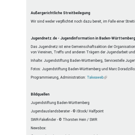
Außergerichtliche Streitbeilegung
Wir sind weder verpflichtet noch dazu bereit, im Falle einer Str
Jugendnetz.de - Jugendinformation in Baden-Württember
Das Jugendnetz ist eine Gemeinschaftsaktion der Organisatione
von Vereinen, Treffs und anderen Trägern der Jugendarbeit un
Inhalte: Jugendstiftung Baden-Württemberg, Servicestelle Juge
Fotos: Jugendstiftung Baden-Württemberg und Marc Doradzillo
Programmierung, Administration:
Takeaweb
(Link
ist
extern)
Bildquellen
Jugendstiftung Baden-Württemberg
Jugendauslandsberater - © iStock/ Halfpoint
SWR-Fakefinder - © Thorsten Hein / SWR
Newsbox: