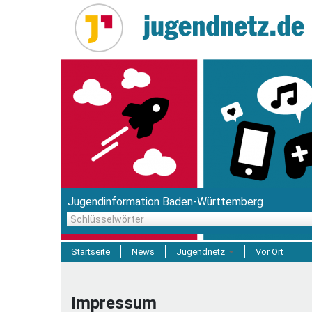
Direkt
zum
Inhalt
Jugendinformation Baden-Württemberg
Schlüsselwörter
Startseite
News
Jugendnetz
Vor Ort
Freizeit & Reisen
Impressum
Einrichtungen