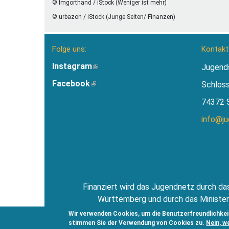
© Imgorthand / iStock (Weniger ist mehr)
© urbazon / iStock (Junge Seiten/ Finanzen)
Folge uns:
Kontakt
Instagram
(Link
Jugend
ist
Facebook
(Link
Schlos
extern)
ist
74372 
extern)
info@j
Finanziert wird das Jugendnetz durch das
Württemberg und durch das Minister
Jugendsti
Wir verwenden Cookies, um die Benutzerfreundlichkei
stimmen Sie der Verwendung von Cookies zu.
Nein, w