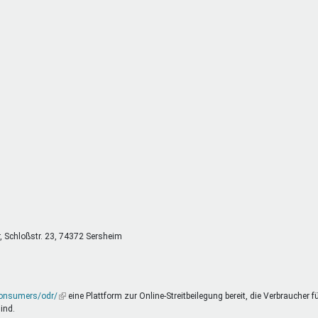
DeinDing BW
Jugendbegleiter
Mensc
Vielfaltcoach
SMpfau (SMV)
Vielfa
Umweltmentoren
SMV im Kultusportal
Jugen
Mitmachen Ehrensache
Qualipass
Jugen
Projektfinanzierung
Junge Seiten
REspe
Jugendstiftung BW
Traumberufe
Jugen
Schülermentoren-Programme
r, Schloßstr. 23, 74372 Sersheim
consumers/odr/
(Link
eine Plattform zur Online-Streitbeilegung bereit, die Verbraucher f
ind.
ist