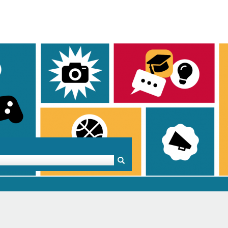
Mentoren & Projekte
Schule & Beruf
Demok
Projekte
Schulen in BW
Demok