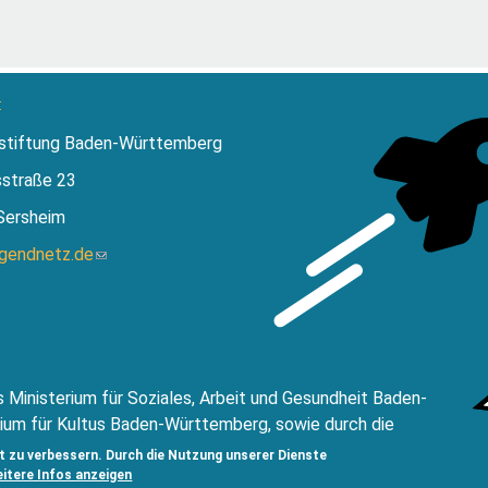
:
stiftung Baden-Württemberg
sstraße 23
Sersheim
ugendnetz.de
(Link
sendet
E-
Mail)
 Ministerium für Soziales, Arbeit und Gesundheit Baden-
ium für Kultus Baden-Württemberg, sowie durch die
ftung Baden-Württemberg.
t zu verbessern. Durch die Nutzung unserer Dienste
eitere Infos anzeigen