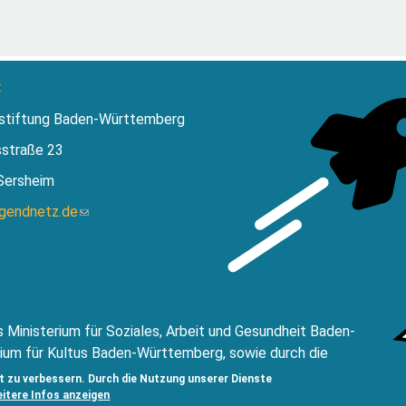
:
stiftung Baden-Württemberg
sstraße 23
Sersheim
ugendnetz.de
(Link
sendet
E-
Mail)
 Ministerium für Soziales, Arbeit und Gesundheit Baden-
ium für Kultus Baden-Württemberg, sowie durch die
ftung Baden Württemberg.
t zu verbessern. Durch die Nutzung unserer Dienste
eitere Infos anzeigen