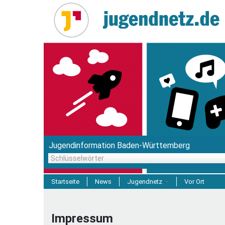
Direkt
zum
Inhalt
Jugendinformation Baden-Württemberg
Schlüsselwörter
Startseite
News
Jugendnetz
Vor Ort
Freizeit & Reisen
Impressum
Einrichtungen