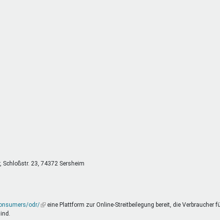
DeinDing BW
Jugendbegleiter
Mensc
Vielfaltcoach
SMpfau (SMV)
Vielfa
Umweltmentoren
SMV im Kultusportal
Jugen
Mitmachen Ehrensache
Qualipass
Jugen
Projektfinanzierung
Junge Seiten
REspe
Jugendstiftung BW
Traumberufe
Jugen
Schülermentoren-Programme
r, Schloßstr. 23, 74372 Sersheim
consumers/odr/
(Link
eine Plattform zur Online-Streitbeilegung bereit, die Verbraucher f
ind.
ist