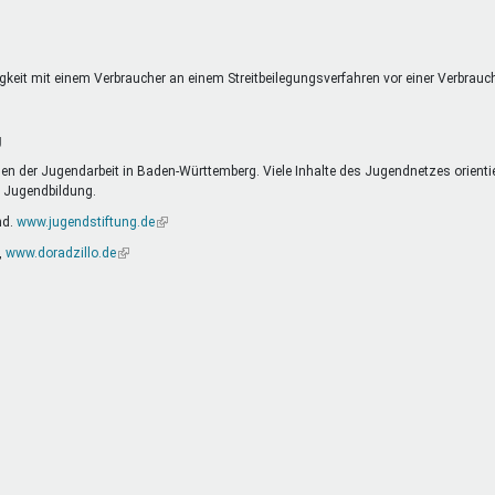
extern)
eitigkeit mit einem Verbraucher an einem Streitbeilegungsverfahren vor einer Verbrau
g
n der Jugendarbeit in Baden-Württemberg. Viele Inhalte des Jugendnetzes orienti
d Jugendbildung.
nd.
www.jugendstiftung.de
(Link
ist
,
www.doradzillo.de
(Link
extern)
ist
extern)