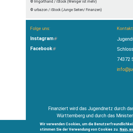
© Imgorthand / iStock (Weniger ist mehr)
© urbazon / iStock (Junge Seiten/ Finanzen)
Folge uns:
Kontakt
Instagram
(Link
Jugend
ist
Facebook
(Link
Schlos
extern)
ist
74372 
extern)
info@j
Finanziert wird das Jugendnetz durch das
Württemberg und durch das Minister
Jugendsti
Wir verwenden Cookies, um die Benutzerfreundlichkei
stimmen Sie der Verwendung von Cookies zu.
Nein, w