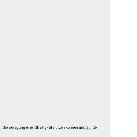
henrechte
ltcoach
darbeitsnetz
dgemeinderäte
ct! im Netz
dagentur
ür die Beilegung einer Streitigkeit nutzen können und auf der