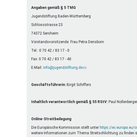
Ferienfreizeiten
Angaben gemäß § 5 TMG
Sprung ins Ausland
Jugendstiftung Baden-Württemberg
Schlossstrasse 23
74372 Sersheim
Vorstandsvorsitzende: Frau Petra Densborn
Tel.: 0 70 42 / 83 17 - 0
Fax: 0 70 42 / 83 17 - 40
E-Mail:
info@jugendstiftung.de
(Link
sendet
E-
Mail)
Geschäftsführerin:
Birgit Schiffers
Inhaltlich verantwortlich gemäß § 55 RStV:
Paul Nollenberge
Online-Streitbeilegung
Die Europäische Kommission stellt unter
https://ec.europa.eu/
weitere Informationen zum Thema Streitschlichtung zu finden s