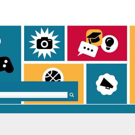
Mentoren & Projekte
Schule & Beruf
Demok
Projekte
Schulen in BW
Demok