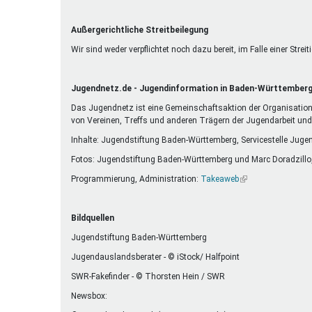
Außergerichtliche Streitbeilegung
Wir sind weder verpflichtet noch dazu bereit, im Falle einer Str
Jugendnetz.de - Jugendinformation in Baden-Württember
Das Jugendnetz ist eine Gemeinschaftsaktion der Organisatione
von Vereinen, Treffs und anderen Trägern der Jugendarbeit un
Inhalte: Jugendstiftung Baden-Württemberg, Servicestelle Juge
Fotos: Jugendstiftung Baden-Württemberg und Marc Doradzillo
Programmierung, Administration:
Takeaweb
(Link
ist
extern)
Bildquellen
Jugendstiftung Baden-Württemberg
Jugendauslandsberater - © iStock/ Halfpoint
SWR-Fakefinder - © Thorsten Hein / SWR
Newsbox: