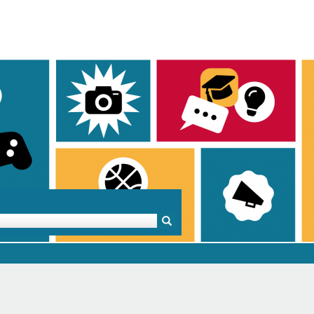
Mentoren & Projekte
Schule & Beruf
Demok
Projekte
Schulen in BW
Demok