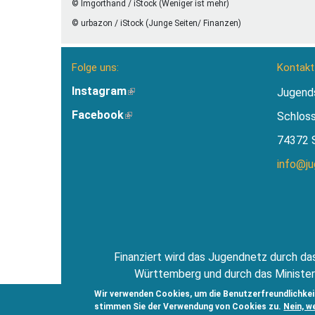
© Imgorthand / iStock (Weniger ist mehr)
© urbazon / iStock (Junge Seiten/ Finanzen)
Folge uns:
Kontakt
Instagram
(Link
Jugend
ist
Facebook
(Link
Schlos
extern)
ist
74372 
extern)
info@j
Finanziert wird das Jugendnetz durch das
Württemberg und durch das Minister
Jugendsti
Wir verwenden Cookies, um die Benutzerfreundlichkei
stimmen Sie der Verwendung von Cookies zu.
Nein, w