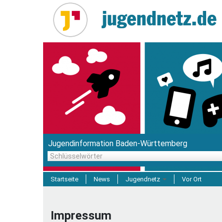
Direkt
zum
Inhalt
Jugendinformation Baden-Württemberg
Schlüsselwörter
Startseite
News
Jugendnetz
Vor Ort
Freizeit & Reisen
Impressum
Einrichtungen