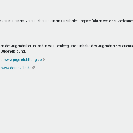
extern)
eitigkeit mit einem Verbraucher an einem Streitbeilegungsverfahren vor einer Verbrau
g
n der Jugendarbeit in Baden-Württemberg. Viele Inhalte des Jugendnetzes orienti
d Jugendbildung.
nd.
www.jugendstiftung.de
(Link
ist
,
www.doradzillo.de
(Link
extern)
ist
extern)