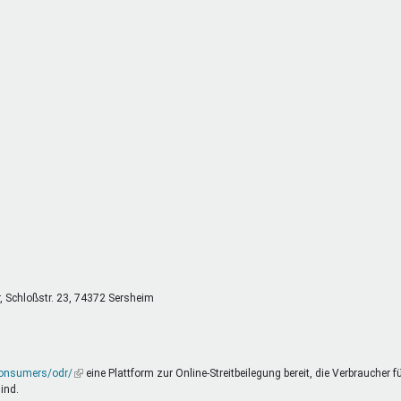
DeinDing BW
Jugendbegleiter
Mensc
Vielfaltcoach
SMpfau (SMV)
Vielfa
Umweltmentoren
SMV im Kultusportal
Jugen
Mitmachen Ehrensache
Qualipass
Jugen
Projektfinanzierung
Junge Seiten
REspe
Jugendstiftung BW
Traumberufe
Jugen
Schülermentoren-Programme
r, Schloßstr. 23, 74372 Sersheim
consumers/odr/
(Link
eine Plattform zur Online-Streitbeilegung bereit, die Verbraucher f
ind.
ist