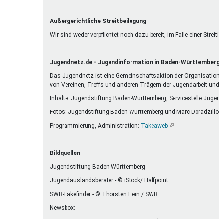
Außergerichtliche Streitbeilegung
Wir sind weder verpflichtet noch dazu bereit, im Falle einer Str
Jugendnetz.de - Jugendinformation in Baden-Württember
Das Jugendnetz ist eine Gemeinschaftsaktion der Organisatione
von Vereinen, Treffs und anderen Trägern der Jugendarbeit un
Inhalte: Jugendstiftung Baden-Württemberg, Servicestelle Juge
Fotos: Jugendstiftung Baden-Württemberg und Marc Doradzillo
Programmierung, Administration:
Takeaweb
(Link
ist
extern)
Bildquellen
Jugendstiftung Baden-Württemberg
Jugendauslandsberater - © iStock/ Halfpoint
SWR-Fakefinder - © Thorsten Hein / SWR
Newsbox: