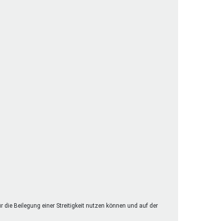
henrechte
ltcoach
darbeitsnetz
dgemeinderäte
ct! im Netz
dagentur
ür die Beilegung einer Streitigkeit nutzen können und auf der