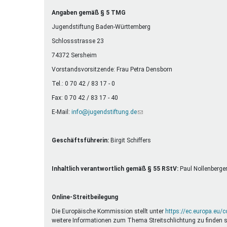
Ferienfreizeiten
Angaben gemäß § 5 TMG
Sprung ins Ausland
Jugendstiftung Baden-Württemberg
Schlossstrasse 23
74372 Sersheim
Vorstandsvorsitzende: Frau Petra Densborn
Tel.: 0 70 42 / 83 17 - 0
Fax: 0 70 42 / 83 17 - 40
E-Mail:
info@jugendstiftung.de
(Link
sendet
E-
Mail)
Geschäftsführerin:
Birgit Schiffers
Inhaltlich verantwortlich gemäß § 55 RStV:
Paul Nollenberge
Online-Streitbeilegung
Die Europäische Kommission stellt unter
https://ec.europa.eu/
weitere Informationen zum Thema Streitschlichtung zu finden s