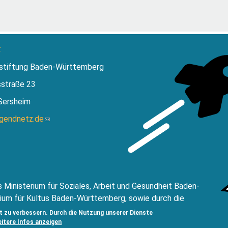
:
stiftung Baden-Württemberg
sstraße 23
Sersheim
ugendnetz.de
(Link
sendet
E-
Mail)
 Ministerium für Soziales, Arbeit und Gesundheit Baden-
ium für Kultus Baden-Württemberg, sowie durch die
ftung Baden-Württemberg.
t zu verbessern. Durch die Nutzung unserer Dienste
eitere Infos anzeigen