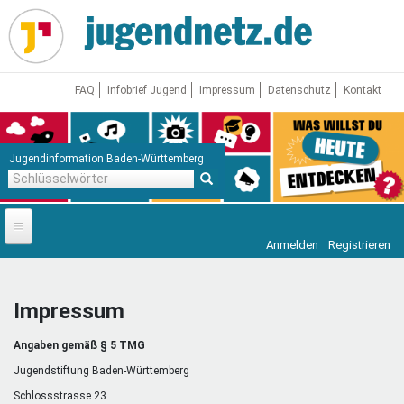
Direkt
zum
Inhalt
FAQ
Infobrief Jugend
Impressum
Datenschutz
Kontakt
Jugendinformation Baden-Württemberg
Schlüsselwörter
Anmelden
Registrieren
Startseite
News
Impressum
Jugendnetz
Angaben gemäß § 5 TMG
Freizeit & Reisen
Vor Ort
Jugendstiftung Baden-Württemberg
Schlossstrasse 23