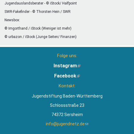
Jugendauslandsberater - © iStock/ Halfpoint
SWR-Fakefinder - © Thorsten Hein / SWR
Newsbox:
© Imgorthand / iStock (Weniger ist mehr)
© urbazon / iStock (Junge Seiten/ Finanzen)
Folge uns:
Instagram
(Link
ist
Facebook
(Link
extern)
ist
Kontakt:
extern)
Jugendstiftung Baden-Württemberg
Schlossstraße 23
74372 Sersheim
info@jugendnetz.de
(Link
sendet