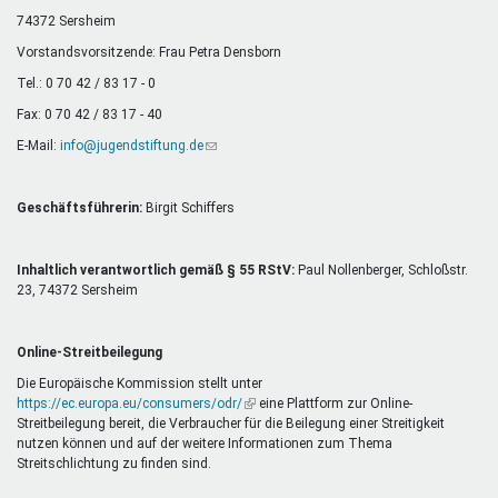
Mentoren & Projekte
74372 Sersheim
Vorstandsvorsitzende: Frau Petra Densborn
Tel.: 0 70 42 / 83 17 - 0
Schule & Beruf
Fax: 0 70 42 / 83 17 - 40
E-Mail:
info@jugendstiftung.de
(Link
sendet
Demokratie & Beteiligung
E-
Mail)
Geschäftsführerin:
Birgit Schiffers
Inhaltlich verantwortlich gemäß § 55 RStV:
Paul Nollenberger, Schloßstr.
23, 74372 Sersheim
Online-Streitbeilegung
Die Europäische Kommission stellt unter
https://ec.europa.eu/consumers/odr/
(Link
eine Plattform zur Online-
Streitbeilegung bereit, die Verbraucher für die Beilegung einer Streitigkeit
ist
nutzen können und auf der weitere Informationen zum Thema
extern)
Streitschlichtung zu finden sind.